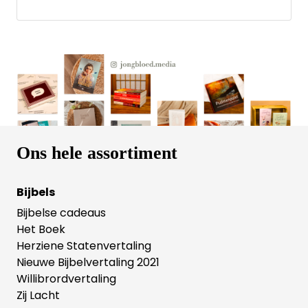
Kenmerken: - Geschikt voor kerkgang en
thuisgebruik - Optimale leesbaarheid in meest
compacte formaat dat mogelijk is - Graag gebruikt
door ambtsdragers en predikanten - Prettig en
handzaam formaat tussen major en huisbijbel in -
Geschikt als kerkbankbijbel - Inclusief berijmde
psalmen 1773 en formulieren
Ons hele assortiment
Bijbels
Bijbelse cadeaus
Het Boek
Herziene Statenvertaling
Nieuwe Bijbelvertaling 2021
Willibrordvertaling
Zij Lacht