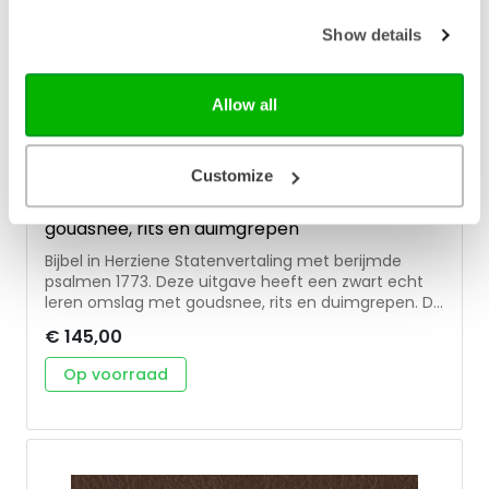
Show details
Allow all
Jongbloed
Customize
Bijbel (HSV) met psalmen - zwart leer met
goudsnee, rits en duimgrepen
Bijbel in Herziene Statenvertaling met berijmde
psalmen 1773. Deze uitgave heeft een zwart echt
leren omslag met goudsnee, rits en duimgrepen. De
Bijbel wordt geleverd in bijpassende koker, heeft
€ 145,00
twee leeslinten en is 12×18 cm. Een waardevolle en
duurzame editie.
Op voorraad