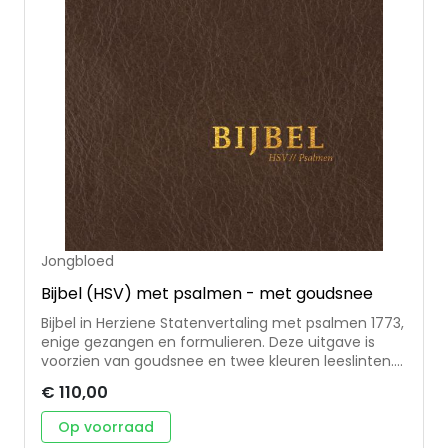
Jongbloed
Bijbel (HSV) met psalmen - met goudsnee
Bijbel in Herziene Statenvertaling met psalmen 1773,
enige gezangen en formulieren. Deze uitgave is
voorzien van goudsnee en twee kleuren leeslinten.
De Bijbel heeft een stijlvol soepel omslag in bruin
€ 110,00
leer, afgewerkt met goudfolie en een subtiele kruis-
vorm in zogenaamde 'blinddruk'. Wordt geleverd in
Op voorraad
een luxe, beschermende koker. Formaat: 14x21 cm