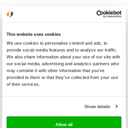
▾
A-I
This website uses cookies
Ds. A.J. Mensink
Alette Koornneef
We use cookies to personalise content and ads, to
▾
J-R
provide social media features and to analyse our traffic.
DS. Alfred van de Weg
Prof. dr. Jan de Bruijn
We also share information about your use of our site with
Annemarie van Heijningen-Steenbergen
our social media, advertising and analytics partners who
Johan Graafland
▾
S-Z
Bas van der Graaf
may combine it with other information that you’ve
Joukje van Esch-Versteeg
Ds. Bert-Jan Mouw
provided to them or that they’ve collected from your use
W. van Vlastuin
Dr. M.A. van Willigen
Linda Bikker
of their services.
Willeke Herwig-Donker
Marieke den Butter
Claudia Weststrate
Ds. Willem Maarten Dekker
Mirjam Ordelman-van Vugt
Corina Schipaanboord
Willemijn de Weerd
Ds. R. van Kooten
Diane Palm
Show details
Willianne Treurniet-Noteboom
Dorine van den Noort-Kema
Wilma Samyn
Hanna Jongejan-Kater
Allow all