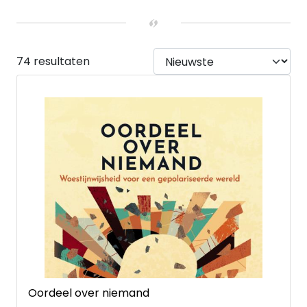
Nee
(71)
Ja
(3)
UITVOERING
Hardback
(16)
74 resultaten
Paperback
(57)
Kaarten
(1)
Oordeel over niemand