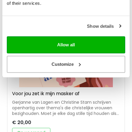
schrijft sinds veertien jaar elke zaterdag in de
of their services.
Leeuwarder Courant. Hij was ruim veertig jaar
protestants dominee in Friesland en is sinds twee
jaar met pensioen. Eerder verschenen van hem de
bundels: Gaat een dominee voorbij (2013) en Als het
Show details
leven broos wordt (2021).
Allow all
Customize
Voor jou zet ik mijn masker af
Gerjanne van Lagen en Christine Stam schrijven
openhartig over thema's die christelijke vrouwen
bezighouden. Moet je elke dag stille tijd houden als
drukke moeder? Zijn werkende moeders wel goede
€ 20,00
moeders? Hoe ga je om met schuldgevoel? Kan
een mens onvoorwaardelijk liefhebben en totaal