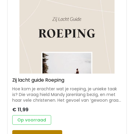
Zij lacht guide Roeping
Hoe kom je erachter wat je roeping, je unieke taak
is? Die vraag hield Mandy jarenlang bezig, en met
haar vele christenen. Het gevoel van ‘gewoon graag
op de juiste plek willen zitten’ liet haar niet los en in
€ 11,99
haar zoektocht kwam ze samen met God tot
mooie inzichten. Kwaliteiten, dromen, samenwerken
Op voorraad
met God, de hulp van de Heilige Geest en leugens
die in de weg staan – het komt allemaal aan bod in