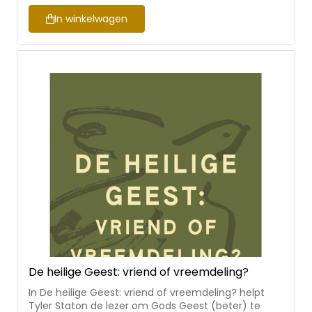
voor persoonlijke geloofsopbouw, en om als
bijbelstudiegroep te bespreken • met
In winkelwagen
gespreksvragen aan het eind van elk hoofdstuk
De heilige Geest: vriend of vreemdeling?
In De heilige Geest: vriend of vreemdeling? helpt
Tyler Staton de lezer om Gods Geest (beter) te