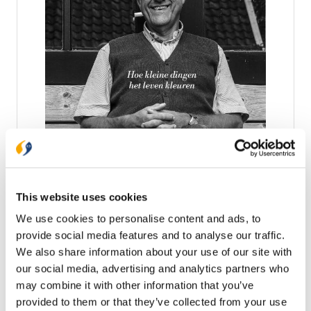
Vroom & vrolijk
Voor predikant en geliefd auteur Wim Beekman zijn
juist de gewone dingen bijzonder, en daarom vertelt
hij het liefst over alledaagse belevingen: op het
This website uses cookies
wandelpad en in de supermarkt, uit de familiekring
€ 19,99
We use cookies to personalise content and ads, to
en over de kerkelijke dorpsgemeente. • veelgelezen
columnist in de Leeuwarder Courant, geliefd bij een
provide social media features and to analyse our traffic.
Op voorraad
breed lezerspubliek • herkenbaar en menselijk, over
We also share information about your use of our site with
gewone mensen en kleine momenten die het leven
our social media, advertising and analytics partners who
kleuren en hoop geven in roerige tijden • voor lezers
In winkelwagen
may combine it with other information that you’ve
met én zonder geloofsachtergrond: verbindend,
toegankelijk en inspirerend Wim Beekman (69)
provided to them or that they’ve collected from your use