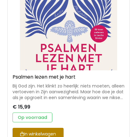
leesplannen en dagboeken zodat vrouwen de Bijbel
beter leren lezen, begrijpen en leven.
Psalmen lezen met je hart
Bij God zijn. Het klinkt zo heerlijk: niets moeten, alleen
vertoeven in Zijn aanwezigheid. Maar hoe doe je dat
als je opgroeit in een samenleving waarin we niksen
verleerd zijn, waar vooral gekeken wordt naar
€ 15,99
prestaties en opbrengsten? Stil zijn gaat niet
vanzelf. Niet alleen in onze tijd moeten mensen zich
Op voorraad
erin oefenen, in het klooster deden ze dat ook al.
Daar werd de methode Lectio Divina ontwikkeld. In
een maatschappij waar alles snel moet, is het
In winkelwagen