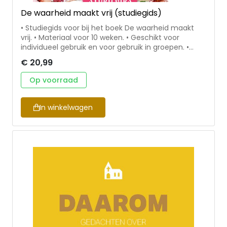
De waarheid maakt vrij (studiegids)
• Studiegids voor bij het boek De waarheid maakt
vrij. • Materiaal voor 10 weken. • Geschikt voor
individueel gebruik en voor gebruik in groepen. •
Bevat per week een korte samenvatting van het
€ 20,99
relevante stuk uit De waarheid maakt vrij, huiswerk
dat persoonlijk gemaakt moet worden en vragen
Op voorraad
voor een groepsgesprek. Nancy DeMoss Wolgemuth
houdt ervan om anderen naar de waarheid van
Gods Woord te leiden. Haar boek Lies Women
In winkelwagen
Believe is al in 26 talen vertaald. Ze woont samen
met haar man in Michigan, Verenigde Staten.