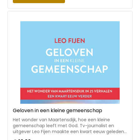
heerlijk om langzaam te leren lezen. In dit boek mag
je daarmee oefenen. Pak je pen erbij en kauw op
bijbelwoorden, schrijf erover en volg de vier stappen:
lectio (lezen), meditatio (mediteren), oratio
(bidden), en contemplatio (stilte). Over de auteur:
Willemijn de Weerd schrijft en spreekt voor zowel
kinderen, tieners als volwassenen. Het is haar
verlangen om verbonden te zijn met God en
tegelijkertijd vindt ze dat in het leven van alledag
ook een flinke uitdaging.
Geloven in een kleine gemeenschap
Het wonder van Maartensdijk, hoe een kleine
gemeenschap leeft met God. Tv-journalist en
uitgever Leo Fijen maakte een kwart eeuw geleden
furore met zijn eerste boek onder die titel. Een vitale