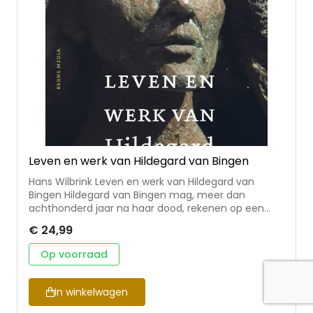
Leven en werk van Hildegard van Bingen
Hans Wilbrink Leven en werk van Hildegard van
Bingen Hildegard van Bingen mag, meer dan
achthonderd jaar na haar dood, rekenen op een
grote belangstelling voor haar persoon en haar
€ 24,99
werk. Omdat zij zo veelzijdig was, komt die
aandacht van verschillende kanten: van de paus in
Op voorraad
Rome, kerkhistorici, mediëvisten, herbaristen en,
zeker ook, van hen die belangstelling hebben voor
zingeving en spiritualiteit. In tal van teksten legt
In winkelwagen
Hildegard getuigenis af van haar relatie met God,