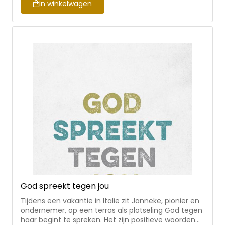
deze praktische guide! Mandy Wittekoek- den
In winkelwagen
Dekker schrijft al vijf jaar diepzinnige overdenkingen
voor het platform Zij Lacht. Met haar vlotte pen en
nuchtere manier van denken maakt zij het
onderwerp ‘roeping’ minder zwaar en spoort zij
menig christen aan om aan de slag te gaan met
haar unieke taak.
God spreekt tegen jou
Tijdens een vakantie in Italië zit Janneke, pionier en
ondernemer, op een terras als plotseling God tegen
haar begint te spreken. Het zijn positieve woorden