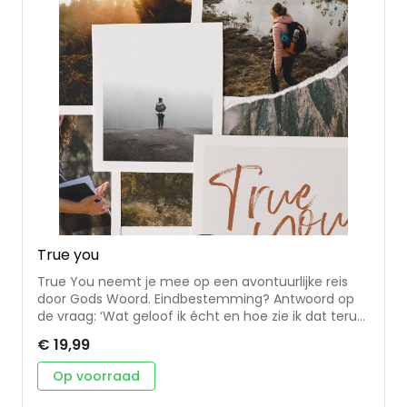
True you
True You neemt je mee op een avontuurlijke reis
door Gods Woord. Eindbestemming? Antwoord op
de vraag: ‘Wat geloof ik écht en hoe zie ik dat terug
in mijn leven?’. Dit boek is een complete training
€ 19,99
over de kern van jouw (geloofs)identiteit. De
papieren journal wordt gecombineerd met online
Op voorraad
video’s en gespreksvragen. True You is dan ook
individueel en in groepen te gebruiken. Op iedere