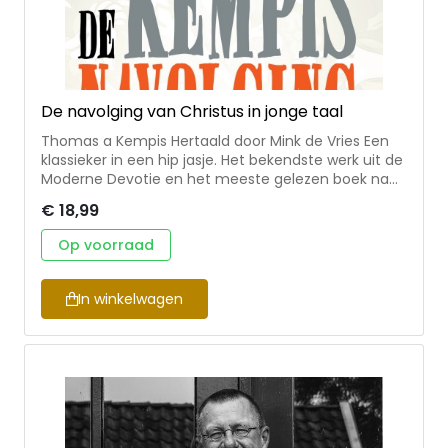
De navolging van Christus in jonge taal
Thomas a Kempis Hertaald door Mink de Vries Een
klassieker in een hip jasje. Het bekendste werk uit de
Moderne Devotie en het meeste gelezen boek na
de Bijbel nu in een nieuwe hertaling. Makkelijk
€ 18,99
leesbaar voor jong en oud. Vol praktische spreuken
om je leven richting te geven. Mink de Vries is
Op voorraad
docent godsdienst en jongerenwerker in Zwolle.
Paperback Omvang: 400 blz. Formaat: 12 x 9 cm
In winkelwagen