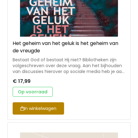
Het geheim van het geluk is het geheim van
de vreugde
Bestaat God of bestaat Hij niet? Bibliotheken zijn
volgeschreven over deze vraag. Aan het bijhouden
van discussies hierover op sociale media heb je aan
vierentwintig uur per dag niet genoeg. Iedereen
€ 17,99
kent diep menselijke verlangens. Verlangens naar
geluk, naar echte liefde, naar vreugde. Iedereen
Op voorraad
vraagt zich af: Waar doe ik het allemaal voor? Dit
boek benadert alles anders. Niet: Bestaat God of
niet? Wie heeft er gelijk? Maar: Welke opvattingen
In winkelwagen
bieden het meeste kans op de vervulling van deze
verlangens? Waarom zou je willen geloven of niet?
Vooral: welke opvattingen bieden de grootste kans
om gelukkig te worden.