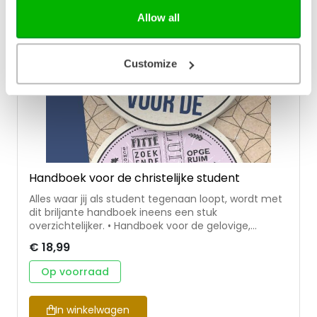
Wassinkmaat is godsdienstpedagoog en werkt als
Allow all
docent-onderzoeker bij Driestar educatief. Elsbeth
Vogel is godsdienstpedagoog en werkt als docent-
onderzoeker bij CHE.
Customize
Handboek voor de christelijke student
Alles waar jij als student tegenaan loopt, wordt met
dit briljante handboek ineens een stuk
overzichtelijker. • Handboek voor de gelovige,
creatieve, culinaire, slordige, fitte, opgeruimde,
€ 18,99
arme, bewuste, slimme en vooral zorgeloze student.
• Met inspiratie op allerlei gebieden. Hoe kook je
Op voorraad
lekker, gezond en goedkoop? Waar vind je andere
gelovige studenten? Hoe benut je jouw vierkante
meters optimaal? Wat te doen met de heikele
In winkelwagen