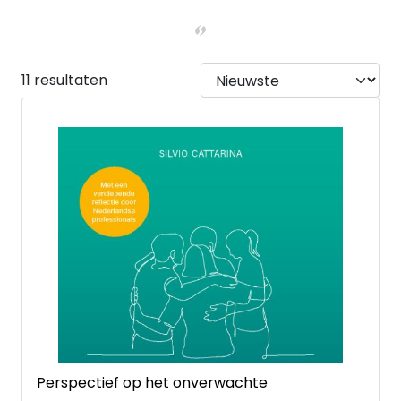
LEEFTIJD
10 tot 12 jaar
(1)
13 tot 15 jaar
(1)
UITVOERING
11 resultaten
Hardback
(3)
Paperback
(8)
Perspectief op het onverwachte