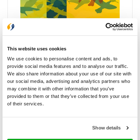
Wortels en vleugels
This website uses cookies
Dit boek is geschikt voor opvoeders in de breedste
We use cookies to personalise content and ads, to
zin van het woord: ouders, docenten en kinder- en
provide social media features and to analyse our traffic.
jongerenwerkers in de kerk die jongeren beter willen
begrijpen en begeleiden op het gebied van geloof
We also share information about your use of our site with
€ 14,99
en identiteit. Het boek ontrafelt de religieuze
our social media, advertising and analytics partners who
identiteit van jongeren die opgroeien in een
Op voorraad
may combine it with other information that you’ve
christelijke context aan de hand van verschillende
provided to them or that they’ve collected from your use
thema’s. Het perspectief van de jongeren is hierbij
leidend. Wat dit boek boeiend maakt, is dat
of their services.
In winkelwagen
wetenschappelijke inzichten geïllustreerd worden
met ervaringen en concrete voorbeelden van
jongeren zelf. De lezer wordt uitgedaagd te
reflecteren op zijn eigen opvoedkundig handelen.
Show details
Gespreksvragen helpen de inhoud van het boek te
bespreken en te verwerken. Anne-Marije de Bruin-