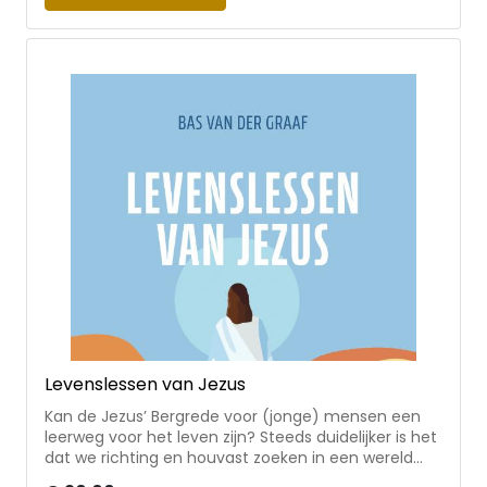
thema’s seks, drugs en alcohol? Hoe houd je jouw
studiebol (en lijf) fit? En hoe doe je dat allemaal ook
nog een beetje relaxt?
Levenslessen van Jezus
Kan de Jezus’ Bergrede voor (jonge) mensen een
leerweg voor het leven zijn? Steeds duidelijker is het
dat we richting en houvast zoeken in een wereld
zonder kaders. Voor Bas van der Graaf was de