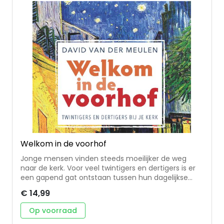
onzekerheid, roddelen, uitgaan, seks, social media
en modesty. You GOD this! geeft antwoord op de
vraag: Hoe kan ik leven met God in deze tijd? Hoe
word ik van Hem en niet van de wereld?
Welkom in de voorhof
Jonge mensen vinden steeds moeilijker de weg
naar de kerk. Voor veel twintigers en dertigers is er
een gapend gat ontstaan tussen hun dagelijkse
leefwereld en de kerkdienst op zondag. Na tien jaar
€ 14,99
werken met jonge mensen in Amsterdam, heeft
millennial-dominee David van der Meulen iets
Op voorraad
ontdekt wat de leefwereld van jonge mensen en de