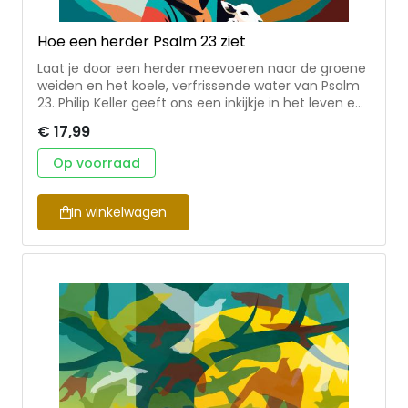
Hoe een herder Psalm 23 ziet
Laat je door een herder meevoeren naar de groene
weiden en het koele, verfrissende water van Psalm
23. Philip Keller geeft ons een inkijkje in het leven en
het karakter van de schapen – en in dat van de
€ 17,99
goede Herder die hen liefheeft en voor hen zorgt.
Deze geliefde klassieker brengt de tijdloze psalm op
Op voorraad
een heel nieuwe manier tot leven. Een prachtig
boek om je vertrouwen in en liefde voor de goede
Herder te verdiepen! Philip Keller woonde jarenlang
In winkelwagen
tussen de eenvoudige herders in Oost-Afrika en
hun gewoonten zijn nauw verwant aan die van het
Midden-Oosten. Psalm 23 werd voor Keller realiteit.