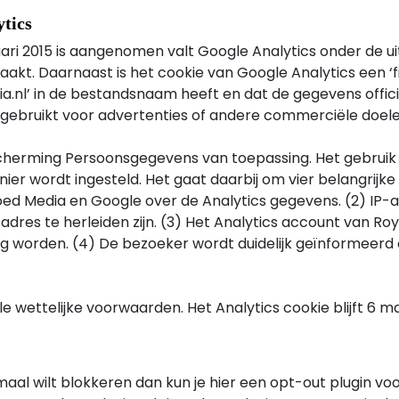
ytics
ari 2015 is aangenomen valt Google Analytics onder de u
akt. Daarnaast is het cookie van Google Analytics een ‘fi
.nl’ in de bestandsnaam heeft en dat de gegevens offic
t gebruikt voor advertenties of andere commerciële doele
herming Persoonsgegevens van toepassing. Het gebruik v
ier wordt ingesteld. Het gaat daarbij om vier belangrijke 
d Media en Google over de Analytics gegevens. (2) IP-
adres te herleiden zijn. (3) Het Analytics account van Roy
 worden. (4) De bezoeker wordt duidelijk geïnformeerd o
 wettelijke voorwaarden. Het Analytics cookie blijft 6 m
lemaal wilt blokkeren dan kun je hier een opt-out plugin 