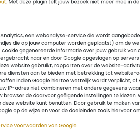
out
. Met deze plugin telt jouw bezoek niet meer mee in de
Analytics, een webanalyse-service die wordt aangeboden
andjes die op jouw computer worden geplaatst) om de we
t cookie gegenereerde informatie over jouw gebruik van d
ergebracht naar en door Google opgeslagen op servers i
deze website gebruikt, rapporten over de website-activite
e diensten aan te bieden met betrekking tot website-ac
affen indien Google hiertoe wettelijk wordt verplicht, of
uw IP-adres niet combineren met andere gegevens waaro
 browser de daarvoor geëigende instellingen te kiezen. Wij
van deze website kunt benutten. Door gebruik te maken v
ogle op de wijze en voor de doeleinden zoals hiervoor o
service voorwaarden van Google.