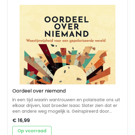
machteloos zijn, is een fundamentele manier om
de Heer van de geschiedenis te ontmoeten’. -
Inclusief gespreksvragen voor een synodaal gesprek
- De geautoriseerde Nederlandse vertaling
Oordeel over niemand
In een tijd waarin wantrouwen en polarisatie ons uit
elkaar drijven, laat broeder Isaac Slater zien dat er
een andere weg mogelijk is. Geïnspireerd door
Jezus' oproep om niet te oordelen, toont hij hoe
€ 16,99
deze houding een genezend antwoord kan zijn voor
een wereld - en een kerk - die verdeeld raakt. Slater
Op voorraad
verbindt de eeuwenoude spiritualiteit van de