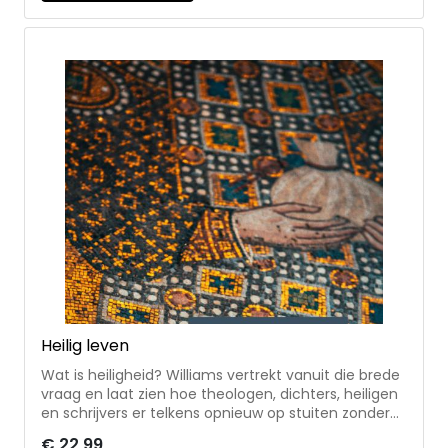
ingeleid, vertaald en geannoteerd door classicus
Chris Dijkhuis * met duidingen hoe we de
antwoorden van Augustinus in deze tijd kunnen
lezen en begrijpen Chris Dijkhuis (1940) studeerde
klassieke taal- en letterkunde aan de Universiteit
van Amsterdam en werkte in het middelbaar
onderwijs. Eerder vertaalde hij De civitate Dei (De
stad van God) van Augustinus.
Heilig leven
Wat is heiligheid? Williams vertrekt vanuit die brede
vraag en laat zien hoe theologen, dichters, heiligen
en schrijvers er telkens opnieuw op stuiten zonder
haar te kunnen uitputten. Binnen de christelijke
€ 22,99