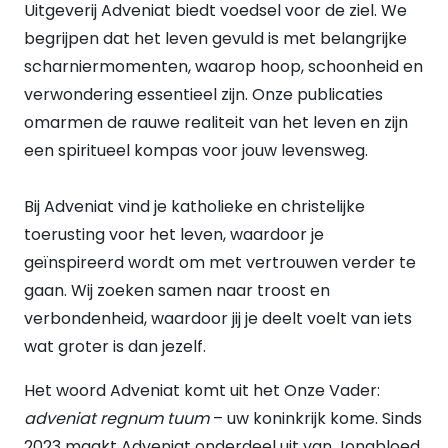
Uitgeverij Adveniat biedt voedsel voor de ziel. We
Nee
(86)
begrijpen dat het leven gevuld is met belangrijke
Ja
(53)
UITVOERING
scharniermomenten, waarop hoop, schoonheid en
Hardback
(19)
verwondering essentieel zijn. Onze publicaties
Paperback
(98)
omarmen de rauwe realiteit van het leven en zijn
E-book
(22)
een spiritueel kompas voor jouw levensweg.
Bij Adveniat vind je katholieke en christelijke
toerusting voor het leven, waardoor je
geïnspireerd wordt om met vertrouwen verder te
gaan. Wij zoeken samen naar troost en
verbondenheid, waardoor jij je deelt voelt van iets
wat groter is dan jezelf.
Het woord Adveniat komt uit het Onze Vader:
adveniat regnum tuum
– uw koninkrijk kome. Sinds
2023 maakt Adveniat onderdeel uit van Jongbloed