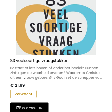
83 veelsoortige vraagstukken
Bestaat er iets boven of onder het heelal? Kunnen
zintuigen de waarheid ervaren? Waarom is Christus
uit een vrouw geboren? Is God niet de schepper van
het kwaad? Deze en andere vragen kreeg
€ 21,99
Augustinus van Hippo van zijn medebroeders en
leerlingen in Noord-Afrika. Hij beantwoordt ze in
Verwacht
korte, scherpe reflecties die zijn vroege denken over
God, mens en wereld zichtbaar maken. * eerste
Nederlandse vertaling van De diversis quaestionibus
Reserveer nu
octoginta tribus: 83 veelsoortige vraagstukken *