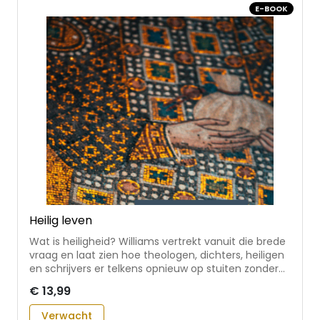
E-BOOK
samenleving waarin elke levensfase een
betekenisvolle plaats heeft * met inspiratie uit
Bijbelse verhalen en teksten
Heilig leven
Wat is heiligheid? Williams vertrekt vanuit die brede
vraag en laat zien hoe theologen, dichters, heiligen
en schrijvers er telkens opnieuw op stuiten zonder
haar te kunnen uitputten. Binnen de christelijke
€ 13,99
traditie krijgt het begrip vervolgens een concrete
gestalte, van de Regel van Benedictus tot tot
Verwacht