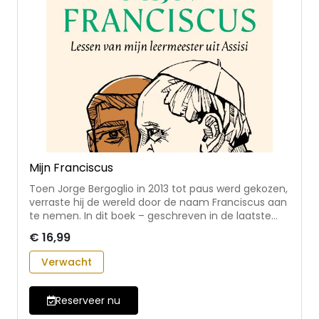
Mijn Franciscus
Toen Jorge Bergoglio in 2013 tot paus werd gekozen,
verraste hij de wereld door de naam Franciscus aan
te nemen. In dit boek – geschreven in de laatste
maanden van zijn leven – spreekt paus Franciscus
€ 16,99
voor het eerst uitgebreid over zijn persoonlijke band
met Franciscus van Assisi. Openhartig vertelt hij
Verwacht
waarom hij deze naam koos: niet als een
symbolisch gebaar, maar als een geleefde roeping,
geworteld in het voorbeeld van zijn naamgenoot uit
Reserveer nu
Assisi. • over Franciscus van Assisi als bron van