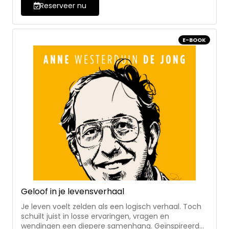
inleiding van Jozef Wissink en een nawoord van
Reserveer nu
Marinus van den Berg - helder, toegankelijk en
persoonlijk geschreven
E-BOOK
Geloof in je levensverhaal
Je leven voelt zelden als een logisch verhaal. Toch
schuilt juist in losse ervaringen, vragen en
wendingen een diepere samenhang. Geïnspireerd