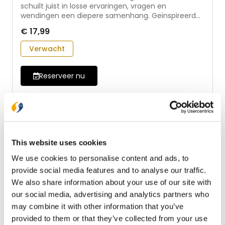
schuilt juist in losse ervaringen, vragen en
wendingen een diepere samenhang. Geïnspireerd
door het leven en werk van Henri Nouwen nodigt
€ 17,99
Anne Westerduin je uit om anders te kijken: naar
wat je meemaakt, naar jezelf en naar God. Dit boek
Verwacht
geeft geen pasklare antwoorden, maar helpt je
betekenis te ontdekken in je eigen levensverhaal,
ook in wat onduidelijk of onvolmaakt blijft. - leer van
Reserveer nu
Henri Nouwen de weg van God in je leven te zien -
een gids voor innerlijke groei, met onderwerpen als
je eigen plek innemen, je ouders en de mensen die
jou gevormd hebben - toegankelijk voor gelovigen
én zoekers: geen theologische voorkennis nodig -
met nieuwe woorden van Henri Nouwen over
thuiskomen én zijn leven bezien door de ogen van
This website uses cookies
zijn zus en broer
We use cookies to personalise content and ads, to
provide social media features and to analyse our traffic.
We also share information about your use of our site with
our social media, advertising and analytics partners who
may combine it with other information that you’ve
provided to them or that they’ve collected from your use