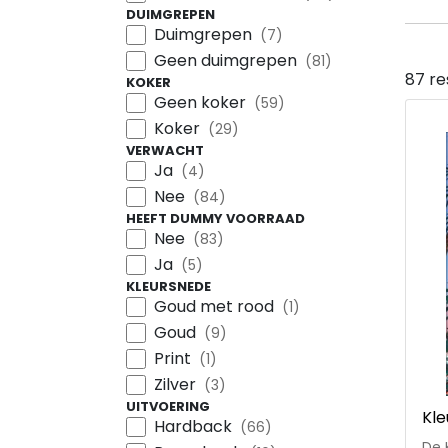
DUIMGREPEN
Duimgrepen
(7)
Geen duimgrepen
(81)
87 re
KOKER
Geen koker
(59)
Koker
(29)
VERWACHT
Ja
(4)
Nee
(84)
HEEFT DUMMY VOORRAAD
Nee
(83)
Ja
(5)
KLEURSNEDE
Goud met rood
(1)
Goud
(9)
Print
(1)
Zilver
(3)
UITVOERING
Kle
Hardback
(66)
De 