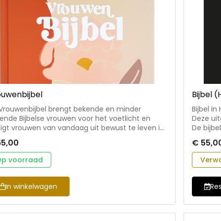
uwenbijbel
Bijbel 
Vrouwenbijbel brengt bekende en minder
Bijbel i
ende Bijbelse vrouwen voor het voetlicht en
Deze ui
igt vrouwen van vandaag uit bewust te leven in
De bijbe
ankelijkheid van God. De vele extra’s gaan vooral
leeslint
65,00
€ 55,0
op de relatie die God met ons heeft en onze
erlinge relaties. Er is ruimte voor emoties,
p voorraad
Verw
ed, blijdschap en waardering. • Verbinding
sen Bijbel en dagelijks leven • Aandacht voor
belse vrouwen • Eye-openers over je relatie met
In winkelwagen
Re
 • Eye-openers over je relatie met anderen •
ra’s: thema’s, inleidingen, meditaties, biografieën,
'Hoe waardevol is het, juist in een tijd