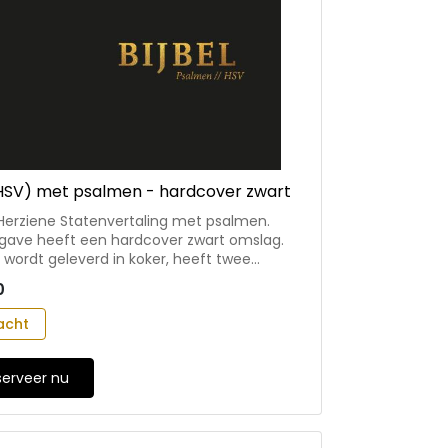
(HSV) met psalmen - hardcover zwart
n Herziene Statenvertaling met psalmen.
tgave heeft een hardcover zwart omslag.
l wordt geleverd in koker, heeft twee
en en is 12×18 cm.
0
acht
serveer nu