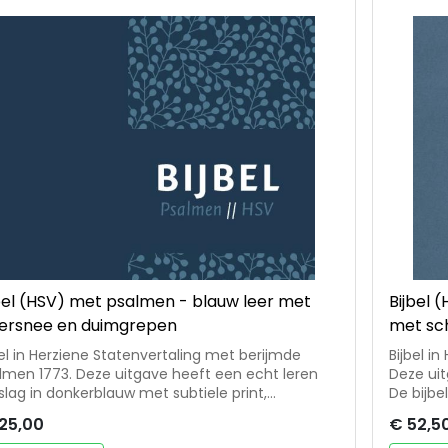
rin we van alles moeten, waarin veel dingen
l en vluchtig zijn, dat een Bijbeluitgave je helpt
ven stil te staan bij wat je leest, de link naar je
en leven te leggen, en door de Bijbeltekst heen
focus op God te richten.' – Hanneke Schaap-
ker, hoofdredacteur HSV Vrouwenbijbel
bel (HSV) met psalmen - blauw leer met
Bijbel 
versnee en duimgrepen
met sc
bel in Herziene Statenvertaling met berijmde
Bijbel i
lmen 1773. Deze uitgave heeft een echt leren
Deze uit
lag in donkerblauw met subtiele print,
De bijbe
versnee en duimgrepen. Een zeer stijlvolle en
125,00
€ 52,5
erscheidende editie. De Bijbel wordt geleverd in