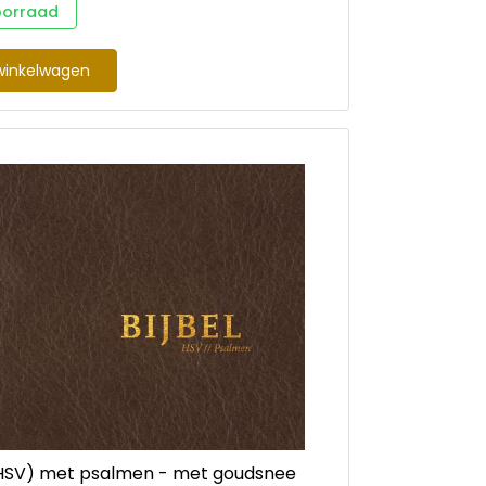
oorraad
winkelwagen
 (HSV) met psalmen - met goudsnee