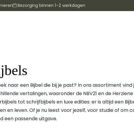
rneren
Bezorging binnen 1–2 werkdagen
jbels
ek naar een Bijbel die bij je past? In ons assortiment vind
hillende vertalingen, waaronder de
NBV21
en de
Herziene
bijbels tot schrijfbijbels en luxe edities: er is altijd een Bi
en en leven. Of je nu leest voor jezelf, voor studie of om
tijd een passende uitgave.