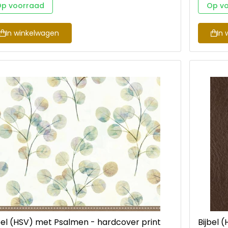
 bijpassende koker, heeft twee leeslinten en is
p voorraad
Op v
18 cm.
In winkelwagen
In 
bel (HSV) met Psalmen - hardcover print
Bijbel