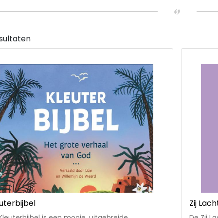
sultaten
uterbijbel
Zij Lac
Kleuterbijbel is een mooie, uitgebreide
De Zij L