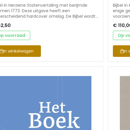
bel in Herziene Statenvertaling met berijmde
Bijbel i
lmen 1773. Deze uitgave heeft een
enige ge
erscheidend hardcover omslag. De Bijbel wordt
voorzien
everd in een stevige bijpassende koker.
De Bijbe
52,50
€ 110,0
dzaam om mee te nemen. De Bijbel heeft het
leer, af
maat 10x15 cm.
vorm in 
p voorraad
Op v
een luxe, be
Kenmerk
thuisgeb
In winkelwagen
In 
compacte
door amb
handzaam
Geschikt
psalmen