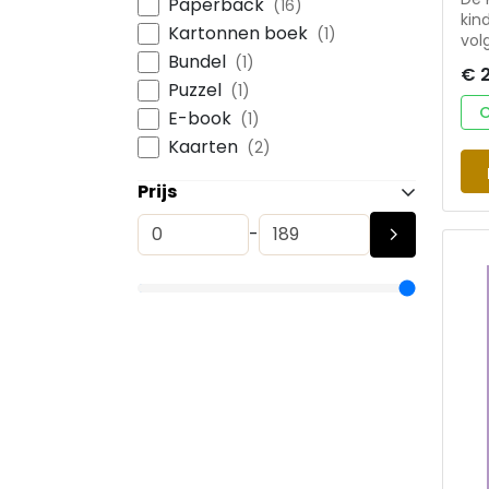
Paperback
(16)
kin
Kartonnen boek
(1)
vol
Bundel
eige
(1)
€ 
con
Puzzel
(1)
met
O
E-book
(1)
bij
het 
Kaarten
(2)
een
kinderen
Prijs
Wee
van
-
Liz
en 