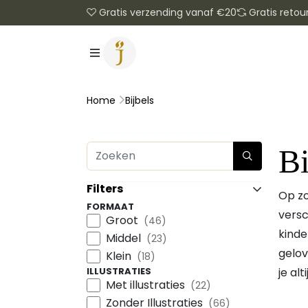
Gratis verzending vanaf €20
Gratis retou
Bijbels
Home
Bi
Filters
Op zo
FORMAAT
versc
Groot
(46)
kinder
Middel
(23)
gelov
Klein
(18)
ILLUSTRATIES
je al
Met illustraties
(22)
Zonder Illustraties
(66)