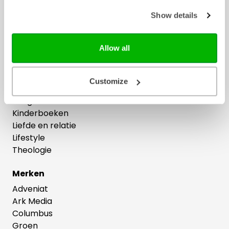
Boeken
Show details
Bijbelstudie
Cadeau
Allow all
Dagboeken
Feestdagen
Geloofs- en gemeenteopbouw
Customize
Gezin
Jongeren
Kinderboeken
Liefde en relatie
Lifestyle
Theologie
Merken
Adveniat
Ark Media
Columbus
Groen