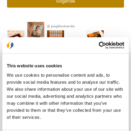
Volgende
Ons hele assortiment
This website uses cookies
We use cookies to personalise content and ads, to
Bijbels
provide social media features and to analyse our traffic.
Bijbelse cadeaus
We also share information about your use of our site with
Het Boek
our social media, advertising and analytics partners who
Herziene Statenvertaling
may combine it with other information that you’ve
Nieuwe Bijbelvertaling 2021
provided to them or that they’ve collected from your use
Willibrordvertaling
of their services.
Zij Lacht