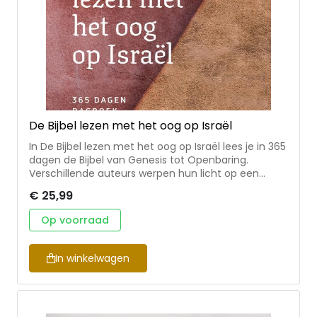
De Bijbel lezen met het oog op Israël
In De Bijbel lezen met het oog op Israël lees je in 365
dagen de Bijbel van Genesis tot Openbaring.
Verschillende auteurs werpen hun licht op een
passage uit de Bijbel door middel van een korte
€ 25,99
overdenking. De rode draad door de
dagboekgedeelten heen is de unieke positie van
Op voorraad
het Joodse volk en Gods leiding met hen door Bijbel
heen tot nu en in de toekomst. De auteurs die
meewerken aan dit dagboek zijn onder andere: C.
In winkelwagen
Baan, P. van den Berg, C. de Boer, J. Bonhof, B.
Engelfriet, B. Gijsbertsen, A. Groothedde, F. Heikoop,
D. Heikoop, G. Krol, M. Mulder, A. van Maanen, F. van
Oordt, W. Ouweneel, J. Overeem, M.J. Paul, H. Poot, R.