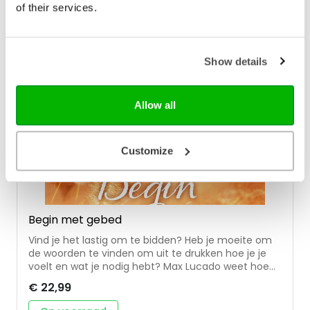
of their services.
Show details
Allow all
Customize
Begin met gebed
Vind je het lastig om te bidden? Heb je moeite om
de woorden te vinden om uit te drukken hoe je je
voelt en wat je nodig hebt? Max Lucado weet hoe
het is om te worstelen met gebed. Dit
€ 22,99
gebedenboek kan je helpen in je dagelijks leven een
gebedsroutine te vinden en je meer op je gemak te