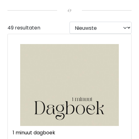
BIJZONDERE MOMENTEN
Afscheidsgeschenken
(1)
LEEFTIJD
13 tot 15 jaar
(1)
49 resultaten
Young Adult
(1)
UITVOERING
Hardback
(38)
Paperback
(10)
Ringband
(1)
1 minuut dagboek