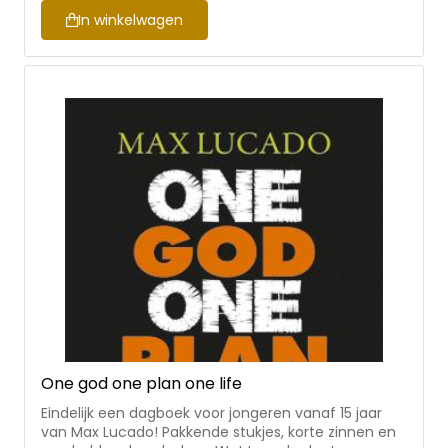
bespreken. De teksten in dit gezinsdagboek vormen
In winkelwagen
een selectie uit eerdere dagboeken van Lucado. De
teksten voor ouders komen uit 'Leven uit genade'
en die voor kinderen uit 'Elke dag een nieuw begin',
maar nu dus in deze unieke combinatie, waar
talloze lezers al vaak om hebben gevraagd. Op deze
manier kan je als volwassene samen met kinderen
tussen ca. 8-11 jaar gebruikmaken van dit dagboek.
Ga samen tijdens het avondeten of voor het
slapengaan aan de slag met leven uit genade!
One god one plan one life
Eindelijk een dagboek voor jongeren vanaf 15 jaar
van Max Lucado! Pakkende stukjes, korte zinnen en