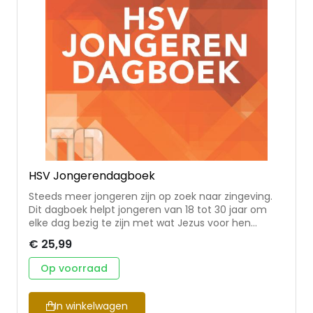
HSV Jongerendagboek
Steeds meer jongeren zijn op zoek naar zingeving.
Dit dagboek helpt jongeren van 18 tot 30 jaar om
elke dag bezig te zijn met wat Jezus voor hen
betekent. De verschillende auteurs schrijven onder
€ 25,99
andere over ‘Groeien in geloof’, ‘Heilige Geest’,
‘Samen gemeente zijn’, ‘Relatievorming’ en ‘Geloven
Op voorraad
met gevoel/verstand’ • door jongeren zelf gekozen
thema’s • 365 dagen lang elke dag een leesvraag
en een prikkelende denkvraag Met medewerking
In winkelwagen