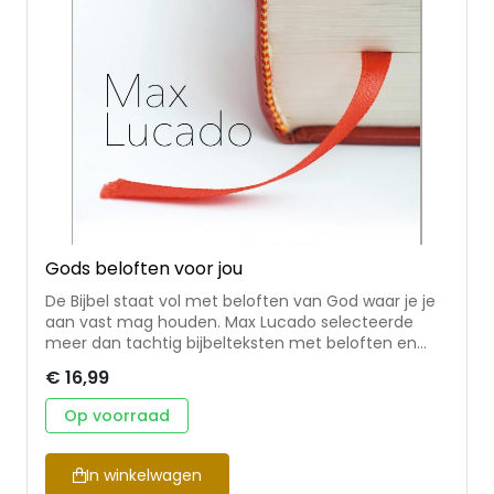
Gods beloften voor jou
De Bijbel staat vol met beloften van God waar je je
aan vast mag houden. Max Lucado selecteerde
meer dan tachtig bijbelteksten met beloften en
schreef er korte overdenkingen bij. Een klein niet-
€ 16,99
elke-dagboekje dat uitnodigt om weg te geven.
Op voorraad
In winkelwagen