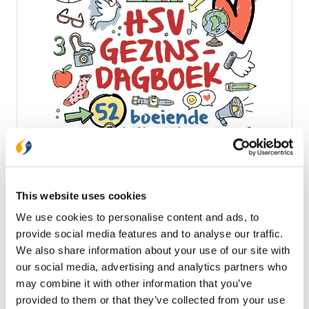
HSV Gezinsdagboek
Het HSV Gezingdagboek is gemaakt voor in het
gezin of op school voor kinderen in de leeftijd van
6-12 jaar. Het boek is opgebouwd uit 52 boeiende,
This website uses cookies
heel verschillende thema’s zoals bergen, bomen en
€ 25,99
We use cookies to personalise content and ads, to
dieren, maar ook vergeving, wonderen en
vriendschap. Het is een dagboek bij de Herziene
provide social media features and to analyse our traffic.
Op voorraad
Statenvertaling.
We also share information about your use of our site with
our social media, advertising and analytics partners who
In winkelwagen
may combine it with other information that you’ve
provided to them or that they’ve collected from your use