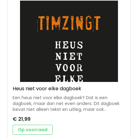
staan. Dit dagboek is geschreven door diverse
auteurs: Coby Kremer, Jolanda Kromhout, Elsje van
Ommen, Grace, Arenda Haasnoot, Sarianne van
Dalen, Joyce de Jongh, Liza de Jonge, Erica Duenk,
Kari Vermunt, Mira de Boer en Annelies van
Poelgeest.
Heus niet voor elke dagboek
Een heus niet voor elke dagboek? Dat is een
dagboek, maar dan net even anders. Dit dagboek
bevat niet alleen tekst en uitleg, maar ook
gedachten, gedichten, verhaaltjes, liedjes en zelfs
€ 21,99
cabaret. Een dagboek voor mensen die het niet lukt
om elke dag een dagboek te lezen. Voor mensen
Op voorraad
die zich er niet voor schamen dat ze hun vrome