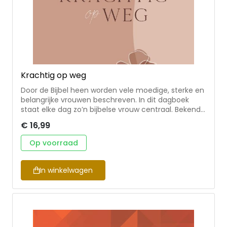
Krachtig op weg
Door de Bijbel heen worden vele moedige, sterke en
belangrijke vrouwen beschreven. In dit dagboek
staat elke dag zo’n bijbelse vrouw centraal. Bekende
vrouwen als Maria, Esther en Ruth, maar ook minder
€ 16,99
besproken vrouwen als Ketura, Athalia en Syntyche
worden in het dagboek geportretteerd. Iedere
Op voorraad
dagtekst begint met een kernvers, gevolgd door
een leesvraag en een te lezen bijbelgedeelte.
Daarna volgen de biografie van de vrouw die
In winkelwagen
centraal staat, een verdiepingsvraag en dank- of
gebedspunten.