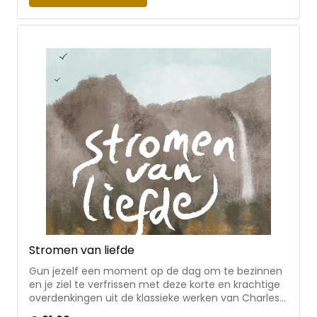
van: Thea Metske, Niek Bakker, Berdine de Pater, ds.
A. Langeweg, ds. Niels de Jong, Carin Slotboom, ds.
J.M. (Jan) Molenaar, ds. Arnolt van Campen,
Herman van Wijngaarden, Eline van Vreeswijk, ds.
Kees Droger, Willeke Herwig (red.)
Stromen van liefde
Gun jezelf een moment op de dag om te bezinnen
en je ziel te verfrissen met deze korte en krachtige
overdenkingen uit de klassieke werken van Charles
Spurgeon. Elke dag bestaat uit drie elementen: een