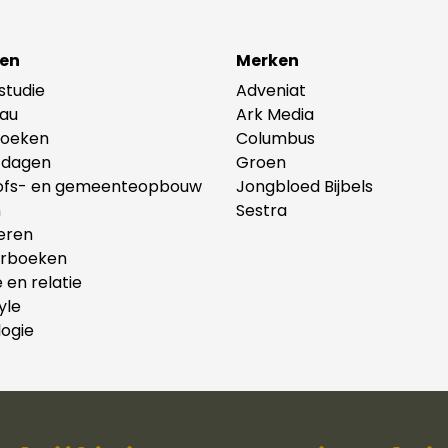
en
Merken
lstudie
Adveniat
au
Ark Media
oeken
Columbus
tdagen
Groen
ofs- en gemeenteopbouw
Jongbloed Bijbels
n
Sestra
eren
erboeken
e en relatie
yle
ogie