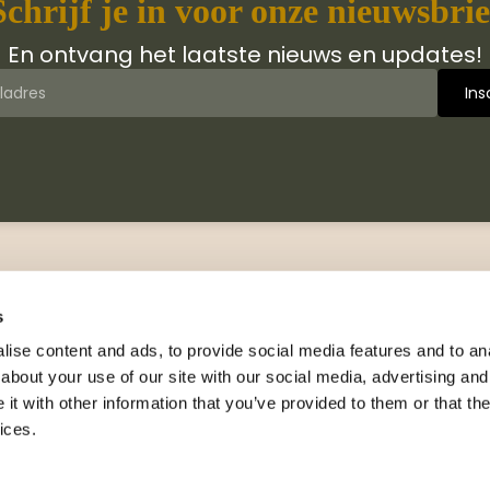
Schrijf je in voor onze nieuwsbrie
En ontvang het laatste nieuws en updates!
 van Jongbloed Media
Contact
jn wij
Manuscripten
s
hiedenis
Neem contact met ons op
ise content and ads, to provide social media features and to anal
logus
about your use of our site with our social media, advertising and
Adresgegevens
wsbrieven
t with other information that you’ve provided to them or that the
Celsiusweg 41, 8912 AM
nsie exemplaar
ices.
Leeuwarden
rs en leesfragmenten
+31 (0)88 326 33 40