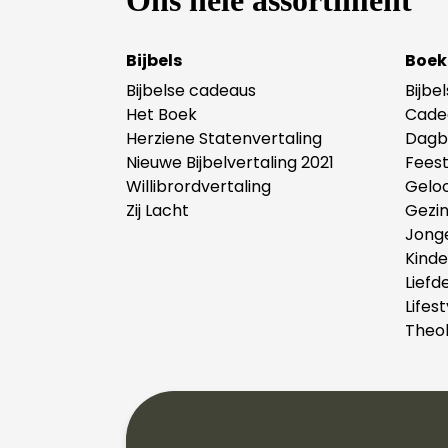
Ons hele assortiment
Bijbels
Boek
Bijbelse cadeaus
Bijbe
Het Boek
Cade
Herziene Statenvertaling
Dagb
Nieuwe Bijbelvertaling 2021
Fees
Willibrordvertaling
Gelo
Zij Lacht
Gezi
Jong
Kind
Liefd
Lifest
Theol