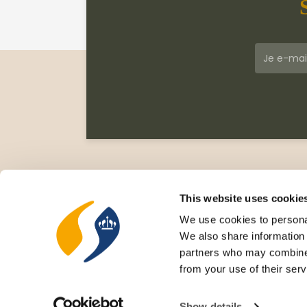
Klantenservice
Meer
Veelgestelde vragen
Wie zi
This website uses cookie
Leveringsvoorwaarden
Gesc
We use cookies to personal
Privacy Statement
Cata
We also share information 
Retourneren
Nieu
partners who may combine i
Rece
from your use of their serv
Cove
Show details