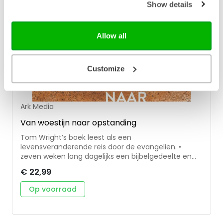
Show details
Allow all
Customize
Ark Media
Van woestijn naar opstanding
Tom Wright’s boek leest als een
levensveranderende reis door de evangeliën. •
zeven weken lang dagelijks een bijbelgedeelte en
een overdenking • ontdekkingstocht langs de
€ 22,99
hoogte- en dieptepunten van Jezus’ bediening op
aarde, van zijn indrukwekkende onderwijs tot zijn
Op voorraad
overwinning op zonde en dood • een stimulans voor
persoonlijke geestelijke groei • met praktische
suggesties voor persoonlijke verdieping of
groepsgesprekken • geschikt voor in de