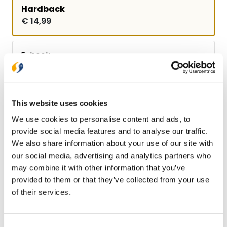
Hardback
€ 14,99
E-book
€ 8,99
This website uses cookies
Bezorging binnen 1–2 werkdagen
We use cookies to personalise content and ads, to
Gratis verzending vanaf € 20,-
provide social media features and to analyse our traffic.
Gratis retourneren
We also share information about your use of our site with
our social media, advertising and analytics partners who
Bekijk ook eens
may combine it with other information that you’ve
provided to them or that they’ve collected from your use
of their services.