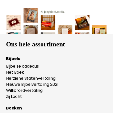
veertigdagentijd én het hele jaar door • mooi als
belijdenis- of doopgeschenk Tom Wright (1948) is
een vooraanstaande Brits Anglicaanse theoloog. Hij
is als bisschop verbonden geweest aan de Church
of England en is sinds 2019 senior research fellow
aan de Universiteit van Oxford. Zijn vele boeken
bereiken een groot internationaal publiek.
Ons hele assortiment
Bijbels
Bijbelse cadeaus
Het Boek
Herziene Statenvertaling
Nieuwe Bijbelvertaling 2021
Willibrordvertaling
Zij Lacht
Boeken