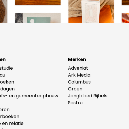
en
Merken
lstudie
Adveniat
au
Ark Media
oeken
Columbus
tdagen
Groen
ofs- en gemeenteopbouw
Jongbloed Bijbels
n
Sestra
eren
erboeken
e en relatie