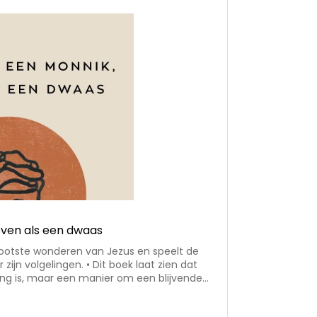
even als een dwaas
rootste wonderen van Jezus en speelt de
 zijn volgelingen. • Dit boek laat zien dat
ing is, maar een manier om een blijvende
 te ontwikkelen, en zijn kracht te ervaren.
ombineerd met actueel bijbels onderwijs. •