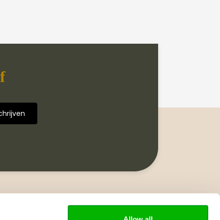
f
Volg ons
Allow all