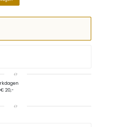
erkdagen
 € 20,-