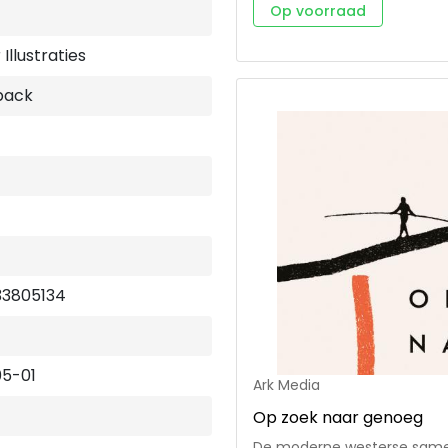
Achtergrondinformatie over 
Op voorraad
tijden en plaatsen. • Advies b
het gebedsleven. • Suggest
Illustraties
gebedsvormen, waaronder stilte, bi
een jonge Amerikaanse voo
back
Hij is directeur van 24-7 pr
weerklank bij een internati
33805134
5-01
Ark Media
Op zoek naar genoeg
De moderne westerse samen