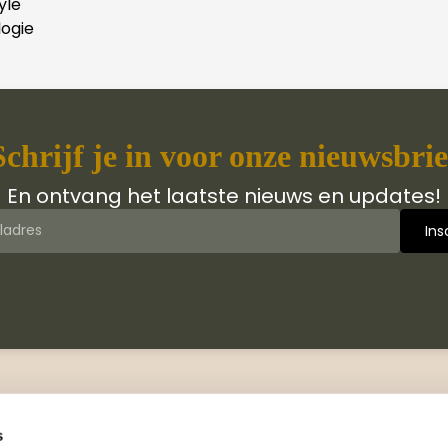
yle
ogie
Schrijf je in voor onze nieuwsbrie
En ontvang het laatste nieuws en updates!
 van Jongbloed Media
Contact
jn wij
Manuscripten
s