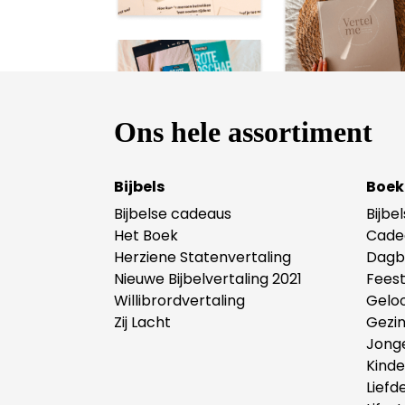
Ons hele assortiment
Bijbels
Boek
Bijbelse cadeaus
Bijbe
Het Boek
Cade
Herziene Statenvertaling
Dagb
Nieuwe Bijbelvertaling 2021
Fees
Willibrordvertaling
Gelo
Zij Lacht
Gezi
Jong
Kind
Liefd