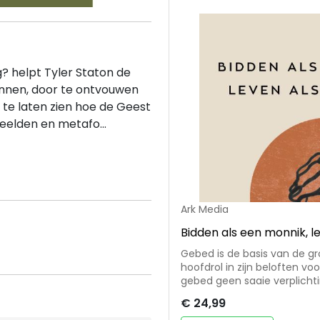
g? helpt Tyler Staton de
ennen, door te ontvouwen
 te laten zien hoe de Geest
eelden en metafo...
Ark Media
Bidden als een monnik, l
Gebed is de basis van de g
hoofdrol in zijn beloften voor
gebed geen saaie verplicht
en sterke verbinding met God
€ 24,99
• Persoonlijke verhalen gec