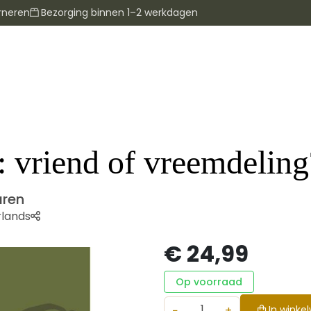
rneren
Bezorging binnen 1–2 werkdagen
: vriend of vreemdeling
aren
lands
€ 24,99
Op voorraad
−
+
In winke