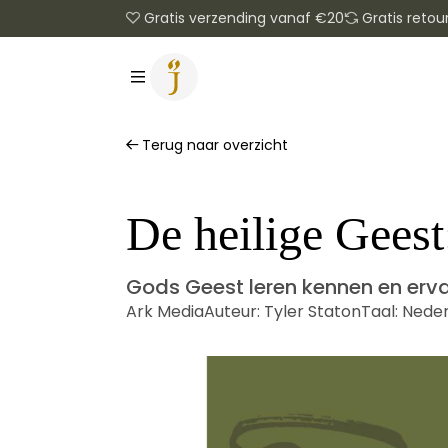
Gratis verzending vanaf €20
Gratis retou
Terug naar overzicht
De heilige Geest
Gods Geest leren kennen en erv
Ark Media
Auteur:
Tyler Staton
Taal:
Neder