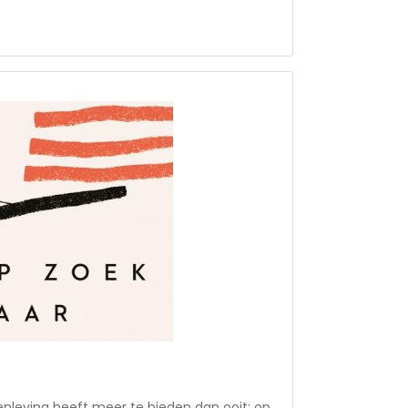
de rol van gebed in de kerk van allerlei
ij ontmoediging, twijfel of teleurstelling in
ies en oefeningen voor verschillende
echt en dankzegging. Tyler Staton is
rganger met een grote passie voor gebed.
ayer USA. Zijn boeken en podcasts vinden
onaal publiek van vooral jonge mensen.
leving heeft meer te bieden dan ooit; op