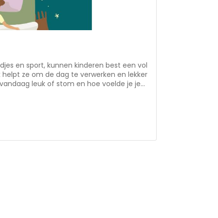
ndjes en sport, kunnen kinderen best een vol
 helpt ze om de dag te verwerken en lekker
 vandaag leuk of stom en hoe voelde je je
e vragen nemen jullie samen de dag door.
een bijbeltekst met een bijbehorend
 om bij God tot rust te komen. Leg je zorgen
sch •
het gesprek