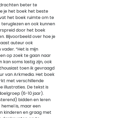
pdrachten beter te
hoe je het boek het beste
vat het boek ruimte om te
en teruglezen en ook kunnen
rspreid door het boek
n. Bijvoorbeeld over hoe je
naast auteur ook
vader. “Het is mijn
en op zoek te gaan naar
 kan soms lastig zijn, ook
thousiast toen ik gevraagd
ur van Arkmedia. Het boek
erkt met verschillende
illustraties. De tekst is
doelgroep (6-10 jaar).
sterend) bidden en leren
 hemel is, maar een
ijn kinderen en graag met