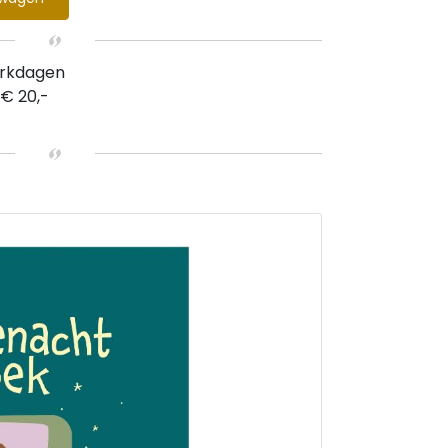
erkdagen
 € 20,-