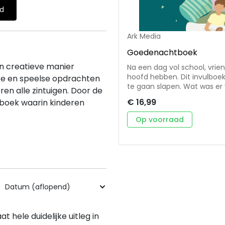
ld
Ark Media
Goedenachtboek
n creatieve manier
Na een dag vol school, vrie
hoofd hebben. Dit invulboek
uke en speelse opdrachten
te gaan slapen. Wat was er
en alle zintuigen. Door de
vandaag? Met behulp van d
€ 16,99
gboek waarin kinderen
Iedere dag is er bovendien 
opdrachtje dat je kind helpt
Op voorraad
bij Hem neer, Hij zorgt voor je. • Kort en krachtig • Prakti
Bemoedigend • Stimuleert 
t hele duidelijke uitleg in