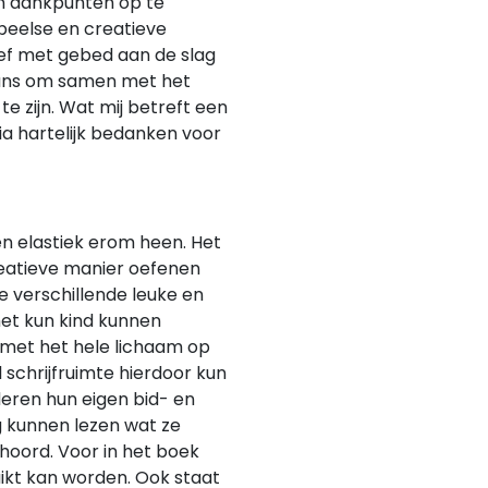
n dankpunten op te
peelse en creatieve
ef met gebed aan de slag
 kans om samen met het
te zijn. Wat mij betreft een
ia hartelijk bedanken voor
n elastiek erom heen. Het
eatieve manier oefenen
je verschillende leuke en
et kun kind kunnen
m met het hele lichaam op
l schrijfruimte hierdoor kun
deren hun eigen bid- en
 kunnen lezen wat ze
oord. Voor in het boek
uikt kan worden. Ook staat