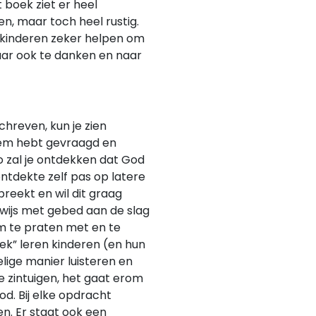
boek ziet er heel
ren, maar toch heel rustig.
len kinderen zeker helpen om
aar ook te danken en naar
chreven, kun je zien
Hem hebt gevraagd en
Zo zal je ontdekken dat God
ontdekte zelf pas op latere
preekt en wil dit graag
wijs met gebed aan de slag
m te praten met en te
ek” leren kinderen (en hun
ige manier luisteren en
e zintuigen, het gaat erom
od. Bij elke opdracht
n. Er staat ook een