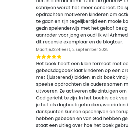
hen in contact komt. Door de gebeds- e
schrijven wordt het meer concreet. De s
opdrachten motiveren kinderen om acti
te gaan en zijn tegelijkertijd een mooie
gezin spelenderwijs met het geloof bezig 
aanrader voor jong en oud! Ik wil Arkmed
dit recensie exemplaar en de blogtour.
Maartje.1234leest,
2 september 2025
Het boek heeft een klein formaat met ee
gebedsdagboek laat kinderen op een cr
met (luisterend) bidden. In dit boek vind 
speelse opdrachten die ouders samen m
uitvoeren. Ze activeren alle zintuigen o
God gericht te zijn. In het boek is ook vee
je het als dagboek gebruiken, waarin kin
dankpunten kunnen opschrijven en terug
hebben gebeden en van God hebben geh
staat een uitleg over hoe het boek gebr