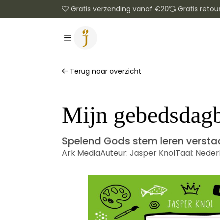
Gratis verzending vanaf €20
Gratis retou
Terug naar overzicht
Mijn gebedsdag
Spelend Gods stem leren versta
Ark Media
Auteur:
Jasper Knol
Taal:
Neder