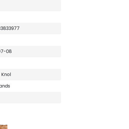
33833977
07-08
 Knol
ands