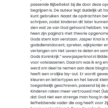
passende Bijbeltekst bij die door deze o
begrijpen is. De auteur legt duidelijk uit 
kunt gebruiken. Naast de opdrachten be
schrijven, zodat kinderen dit later kunn
zien wat ze van God gehoord hebben. Ve
heen zijn pagina’s met theorie opgenome
Gods stem kan verstaan. Jasper Knol is 
godsdienstdocent, spreker, wijkpionier en 
verlangen om Het Leven te delen en sam
Gods Koninkrijk.” www.jasperknol.nl Bidden
voor volwassenen. Daarom was ik erg en
werd om deel te nemen aan deze blogto
heeft een vrolijke lay-out. Er wordt gew
kleuren en lettertypes en het bevat kleine 
toegankelijk geschreven, passend bij de 
Kinderen raken meer vertrouwd met (lui
dat God niet een strenge man hoog in de
liefhebbende vader die oog heeft voor Z