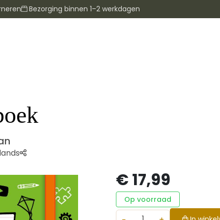
rneren
Bezorging binnen 1–2 werkdagen
boek
an
lands
€ 17,99
Op voorraad
−
+
In winke