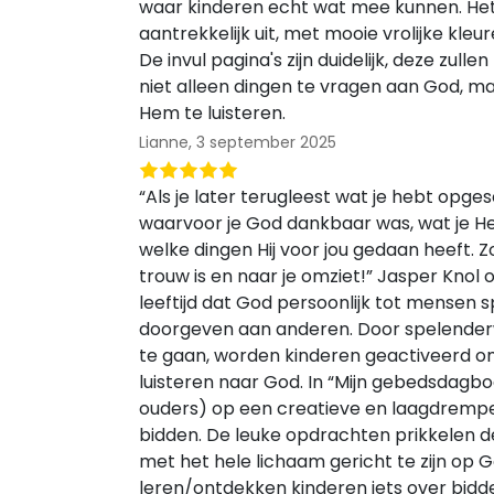
waar kinderen echt wat mee kunnen. Het 
aantrekkelijk uit, met mooie vrolijke kleu
De invul pagina's zijn duidelijk, deze zul
niet alleen dingen te vragen aan God, m
Hem te luisteren.
Lianne,
3 september 2025
“Als je later terugleest wat je hebt opges
waarvoor je God dankbaar was, wat je 
welke dingen Hij voor jou gedaan heeft. 
trouw is en naar je omziet!” Jasper Knol 
leeftijd dat God persoonlijk tot mensen s
doorgeven aan anderen. Door spelender
te gaan, worden kinderen geactiveerd o
luisteren naar God. In “Mijn gebedsdagbo
ouders) op een creatieve en laagdrempel
bidden. De leuke opdrachten prikkelen d
met het hele lichaam gericht te zijn op G
leren/ontdekken kinderen iets over bidde