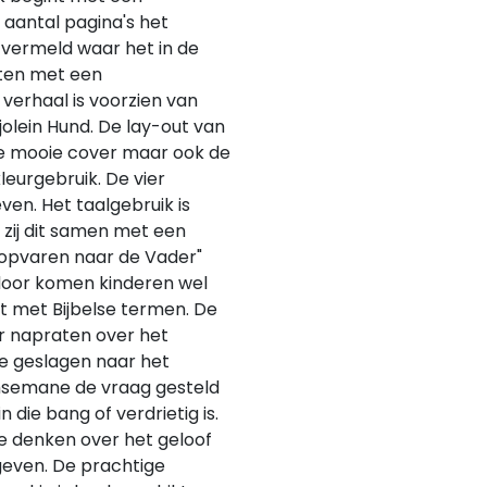
n aantal pagina's het
 vermeld waar het in de
oten met een
verhaal is voorzien van
olein Hund. De lay-out van
De mooie cover maar ook de
kleurgebruik. De vier
ven. Het taalgebruik is
 zij dit samen met een
opvaren naar de Vader"
rdoor komen kinderen wel
t met Bijbelse termen. De
r napraten over het
e geslagen naar het
hsemane de vraag gesteld
n die bang of verdrietig is.
 te denken over het geloof
geven. De prachtige