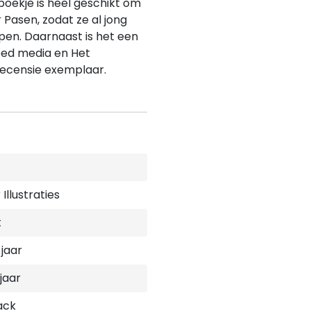
 boekje is heel geschikt om
 Pasen, zodat ze al jong
pen. Daarnaast is het een
loed media en Het
recensie exemplaar.
Illustraties
t
 jaar
 jaar
ack