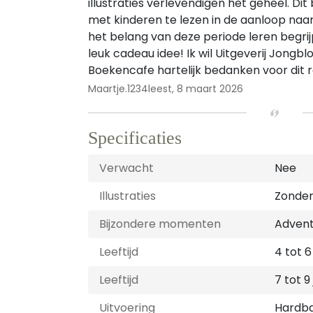
illustraties verlevendigen het geheel. Dit
met kinderen te lezen in de aanloop naar
het belang van deze periode leren begrij
leuk cadeau idee! Ik wil Uitgeverij Jongb
Boekencafe hartelijk bedanken voor dit 
Maartje.1234leest,
8 maart 2026
Specificaties
Verwacht
Nee
Illustraties
Zonder 
Bijzondere momenten
Adven
Leeftijd
4 tot 6
Leeftijd
7 tot 9
Uitvoering
Hardb