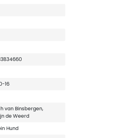
33834660
0-16
th van Binsbergen,
ijn de Weerd
ein Hund