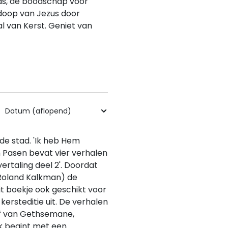
ias, de boodschap voor
 doop van Jezus door
l van Kerst. Geniet van
de stad. 'Ik heb Hem
van Pasen bevat vier verhalen
vertaling deel 2'. Doordat
 Roland Kalkman) de
t boekje ook geschikt voor
ersteditie uit. De verhalen
of van Gethsemane,
k begint met een