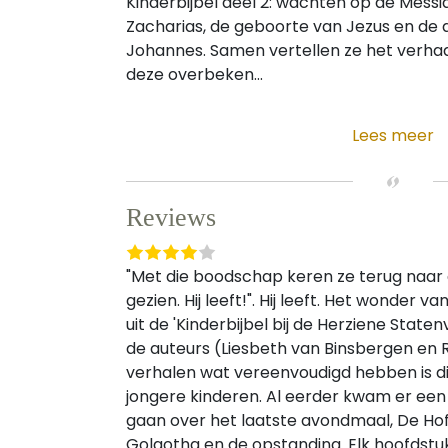
Kinderbijbel deel 2: wachten op de Mess
Zacharias, de geboorte van Jezus en de
Johannes. Samen vertellen ze het verhaa
deze overbeken...
Lees meer
Reviews
"Met die boodschap keren ze terug naar 
gezien. Hij leeft!". Hij leeft. Het wonder 
uit de 'Kinderbijbel bij de Herziene Staten
de auteurs (Liesbeth van Binsbergen en
verhalen wat vereenvoudigd hebben is di
jongere kinderen. Al eerder kwam er een k
gaan over het laatste avondmaal, De H
Golgotha en de opstanding. Elk hoofdstu