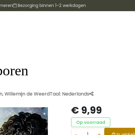
rneren
Bezorging binnen 1–2 werkdagen
boren
n
,
Willemijn de Weerd
Taal:
Nederlands
€ 9,99
Op voorraad
−
+
In winke