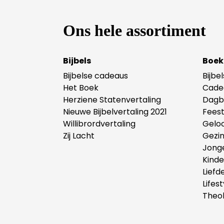
Ons hele assortiment
Bijbels
Boek
Bijbelse cadeaus
Bijbe
Het Boek
Cade
Herziene Statenvertaling
Dagb
Nieuwe Bijbelvertaling 2021
Fees
Willibrordvertaling
Gelo
Zij Lacht
Gezi
Jong
Kind
Liefd
Lifest
Theol