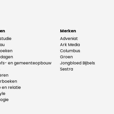
en
Merken
lstudie
Adveniat
au
Ark Media
oeken
Columbus
tdagen
Groen
ofs- en gemeenteopbouw
Jongbloed Bijbels
n
Sestra
eren
erboeken
e en relatie
yle
ogie