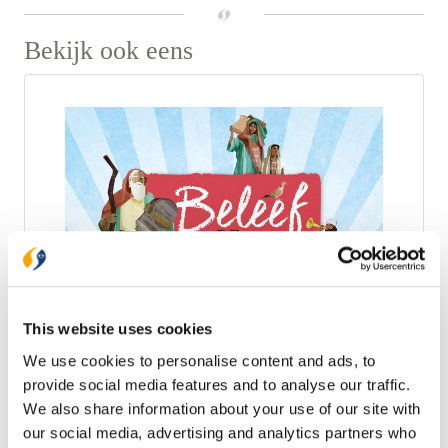
Bekijk ook eens
This website uses cookies
We use cookies to personalise content and ads, to
Ark Media
provide social media features and to analyse our traffic.
We also share information about your use of our site with
Beleef de Bijbel
our social media, advertising and analytics partners who
Had koning Salomo huisdieren? Wat zijn de meest