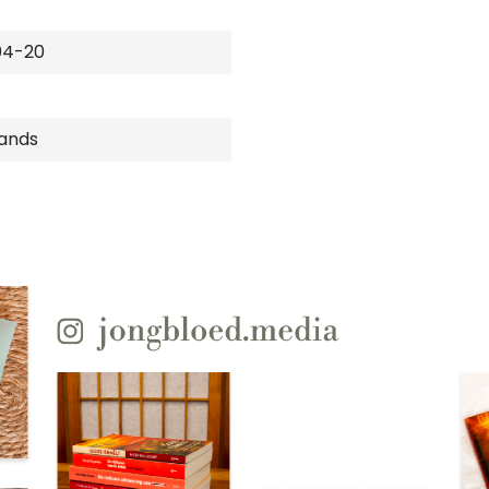
04-20
ands