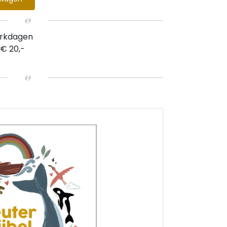
erkdagen
 € 20,-