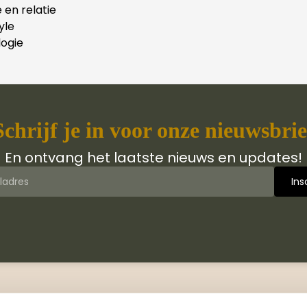
e en relatie
yle
ogie
Schrijf je in voor onze nieuwsbrie
En ontvang het laatste nieuws en updates!
 van Jongbloed Media
Contact