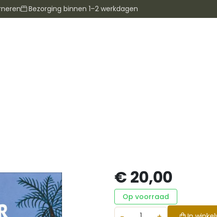
rneren
Bezorging binnen 1–2 werkdagen
€ 20,00
Op voorraad
−
+
In winke