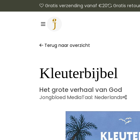
Gratis verzending vanaf €20
Gratis retou
Terug naar overzicht
Kleuterbijbel
Het grote verhaal van God
Jongbloed Media
Taal:
Nederlands