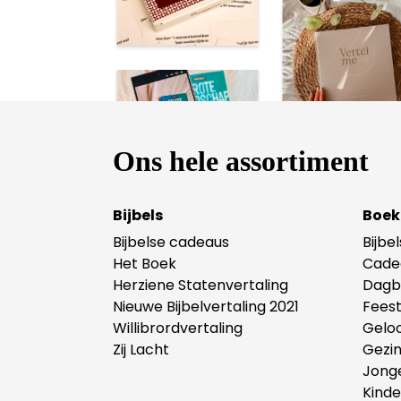
Ons hele assortiment
Bijbels
Boek
Bijbelse cadeaus
Bijbe
Het Boek
Cade
Herziene Statenvertaling
Dagb
Nieuwe Bijbelvertaling 2021
Fees
Willibrordvertaling
Gelo
Zij Lacht
Gezi
Jong
Kind