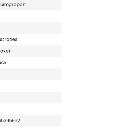
duimgrepen
ustraties
koker
ack
65395962