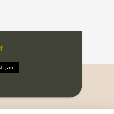
f
Volg ons