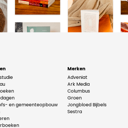
en
Merken
lstudie
Adveniat
au
Ark Media
oeken
Columbus
tdagen
Groen
ofs- en gemeenteopbouw
Jongbloed Bijbels
n
Sestra
eren
erboeken