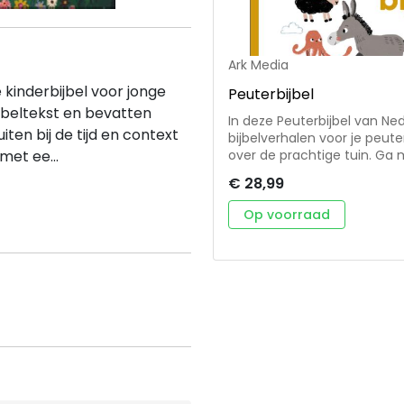
Ark Media
 kinderbijbel voor jonge
Peuterbijbel
ijbeltekst en bevatten
In deze Peuterbijbel van Ne
luiten bij de tijd en context
bijbelverhalen voor je peu
met ee...
over de prachtige tuin. Ga 
het Kind in de stal is. Voorlezen is belangrijk voor peuters. Deze
€ 28,99
Peuterbijbel maakt het voorl
opdracht op peuterniveau:
Op voorraad
nadoen of muziek maken voor
Marieke ten Berge nodigen je
en te benoemen