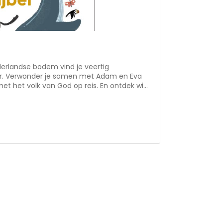
derlandse bodem vind je veertig
ter. Verwonder je samen met Adam en Eva
met het volk van God op reis. En ontdek wie
ezen tot een feest! Na elk verhaal is er een
 schommelen in een boot, regengeluiden
 God. De sfeervolle illustraties van
 peuter uit om te kijken, alles aan te wijzen
. Geschikt voor kinderen vanaf 2 jaar.