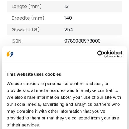
Lengte (mm)
13
Breedte (mm)
140
Gewicht (G)
254
ISBN
9789088973000
Druk
1
Verschijningsdatum
2024-07-30
This website uses cookies
NUR-code
707
We use cookies to personalise content and ads, to
Auteur
Anne-Marije de Bruin,
provide social media features and to analyse our traffic.
Elsbeth Vogel
We also share information about your use of our site with
our social media, advertising and analytics partners who
Taal
Nederlands
may combine it with other information that you’ve
Aantal pagina's
176
provided to them or that they’ve collected from your use
of their services.