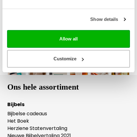
Bezorging binnen 1–2 werkdagen
Gratis verzending vanaf € 20,-
Show details
Gratis retourneren
Allow all
Customize
Ons hele assortiment
Bijbels
Bijbelse cadeaus
Het Boek
Herziene Statenvertaling
Nieuwe Bijbelvertaling 2021