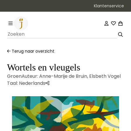
Klantenservice
Bezorging binnen 1–2 werkdagen
Terug naar overzicht
Wortels en vleugels
Groen
Auteur:
Anne-Marije de Bruin
,
Elsbeth Vogel
Taal:
Nederlands