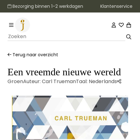
Klantenservice
Bezorging binnen 1–2 werkdagen
Terug naar overzicht
Een vreemde nieuwe wereld
Groen
Auteur:
Carl Trueman
Taal:
Nederlands