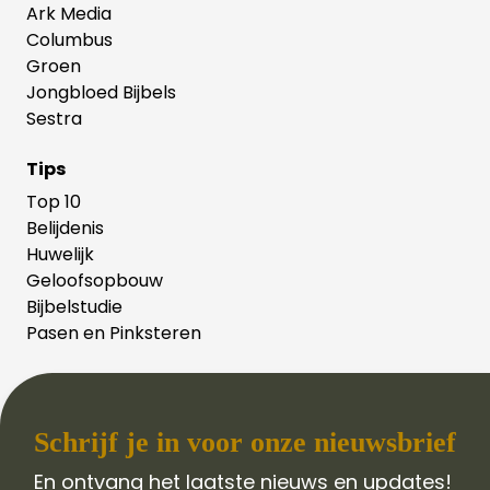
Ark Media
Columbus
Groen
Jongbloed Bijbels
Sestra
Tips
Top 10
Belijdenis
Huwelijk
Geloofsopbouw
Bijbelstudie
Pasen en Pinksteren
Schrijf je in voor onze nieuwsbrief
En ontvang het laatste nieuws en updates!