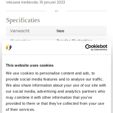
Veluwse Kerkbode,
19 januari 2023
Specificaties
Verwacht
Nee
Illustraties
Zonder Illustraties
Uitvoering
Paperback
Hoogte (mm)
220
This website uses cookies
Lengte (mm)
22
We use cookies to personalise content and ads, to
provide social media features and to analyse our traffic.
Breedte (mm)
151
We also share information about your use of our site with
Gewicht (G)
359
our social media, advertising and analytics partners who
may combine it with other information that you’ve
ISBN
9789088973284
provided to them or that they’ve collected from your use
of their services.
Druk
1