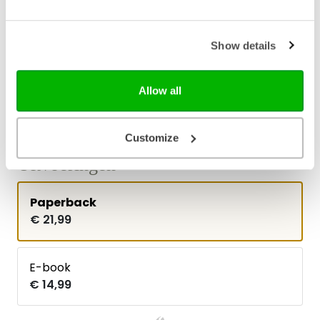
Verschijningsdatum
2022-12-20
Show details
NUR-code
740
Auteur
Carl Trueman
Allow all
Taal
Nederlands
Aantal pagina's
216
Customize
Uitvoeringen
Paperback
€ 21,99
E-book
€ 14,99