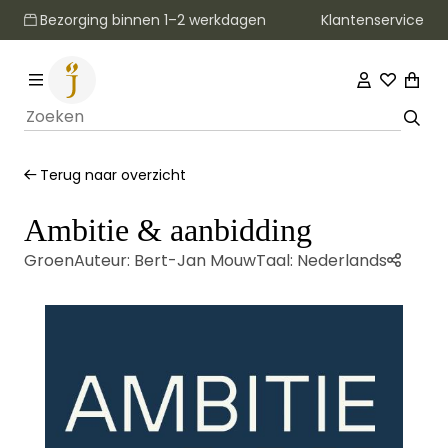
Klantenservice
Bezorging binnen 1–2 werkdagen
Terug naar overzicht
Ambitie & aanbidding
Groen
Auteur:
Bert-Jan Mouw
Taal:
Nederlands