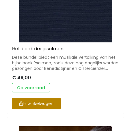
van het geloof te ontsluiten, voor mensen die meer
willen weten over het katholieke geloof.
Het boek der psalmen
Deze bundel biedt een muzikale vertolking van het
bijbelboek Psalmen, zoals deze nog dagelijks worden
gezongen door Benedictijner en Cisterciënzer
monniken en vele andere kloosterlingen. De
€ 49,00
vertaling door Ida Gerhardt en Marie H. van der
Zeyde staat garant voor een spirituele
Op voorraad
ontdekkingstocht van deze eeuwenoude teksten.
In winkelwagen