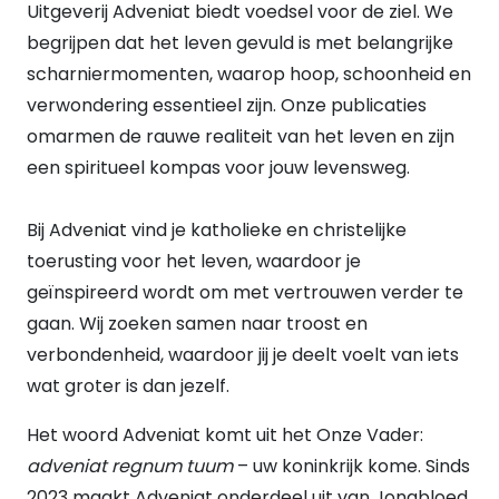
Uitgeverij Adveniat biedt voedsel voor de ziel. We
Nee
(84)
begrijpen dat het leven gevuld is met belangrijke
Ja
(55)
UITVOERING
scharniermomenten, waarop hoop, schoonheid en
Hardback
(19)
verwondering essentieel zijn. Onze publicaties
Paperback
(98)
omarmen de rauwe realiteit van het leven en zijn
E-book
(22)
een spiritueel kompas voor jouw levensweg.
Bij Adveniat vind je katholieke en christelijke
toerusting voor het leven, waardoor je
geïnspireerd wordt om met vertrouwen verder te
gaan. Wij zoeken samen naar troost en
verbondenheid, waardoor jij je deelt voelt van iets
wat groter is dan jezelf.
Het woord Adveniat komt uit het Onze Vader:
adveniat regnum tuum
– uw koninkrijk kome. Sinds
2023 maakt Adveniat onderdeel uit van Jongbloed