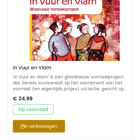
In Vuur en Vlam
'In Vuur en Vlam' is een gloednieuw vormselproject
dat tieners voorbereidt op het sacrament van het
vormsel. Een eigentijds project vol actie, gericht op
het zelf kiezen voor Jezus en zijn missie.
€ 24,99
In dit begeleidersboek staat alle benodigde
Op voorraad
informatie voor een goed verloop van de
bijeenkomsten en voor het werken met het
materiaal. Behalve achtergronden en suggesties
In winkelwagen
voor de zes bijeenkomsten, bevat het boek ook
twee uitgewerkte ouderavonden en twee na-