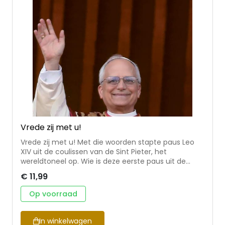
Integratie (2011-2013). Veel van zijn studies
behandelen de verhoudingen tussen verschillende
religieuze werelden.
Vrede zij met u!
Vrede zij met u! Met die woorden stapte paus Leo
XIV uit de coulissen van de Sint Pieter, het
wereldtoneel op. Wie is deze eerste paus uit de
Verenigde Staten? Waarom is Robert Francis
€ 11,99
Prevost meer een zoon van Zuid-Amerika? Wat
kunnen we van hem als augustijn verwachten? En
Op voorraad
waarom zijn die eerste woorden van vrede zo
veelzeggend voor hem en wat is de betekenis van
zijn pausschap voor de wereld? Theologen uit
In winkelwagen