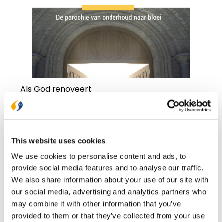
Als God renoveert
Dit is een boek dat iedere kerk kan helpen bij de
opbouw van de geloofsgemeenschap. Nooit eerder
was er zo’n urgentie voor kerken om na te denken
over de toekomst en te investeren in
€ 25,99
This website uses cookies
geloofsopbouw. Dit boek is eerst verschenen in het
Engels en blijkt een standaardwerk op andere
Op voorraad
We use cookies to personalise content and ads, to
plekken in de wereld. Alpha Centrum Nederland en
provide social media features and to analyse our traffic.
Parochie Spiritualiteit juichen dit boek toe als hét
modelboek voor de komende tien jaar. Voor iedere
We also share information about your use of our site with
In winkelwagen
geloofsgemeenschap die wil investeren in de
our social media, advertising and analytics partners who
toekomst, voor iedere kerk die een toekomst met
may combine it with other information that you’ve
Christus voor zich ziet, voor iedere christen om
provided to them or that they’ve collected from your use
geloof en kerk te verinnerlijken. Een internationale