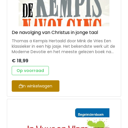
De navolging van Christus in jonge taal
Thomas a Kempis Hertaald door Mink de Vries Een
klassieker in een hip jasje. Het bekendste werk uit de
Moderne Devotie en het meeste gelezen boek na
de Bijbel nu in een nieuwe hertaling. Makkelijk
€ 18,99
leesbaar voor jong en oud. Vol praktische spreuken
om je leven richting te geven. Mink de Vries is
Op voorraad
docent godsdienst en jongerenwerker in Zwolle.
Paperback Omvang: 400 blz. Formaat: 12 x 9 cm
In winkelwagen