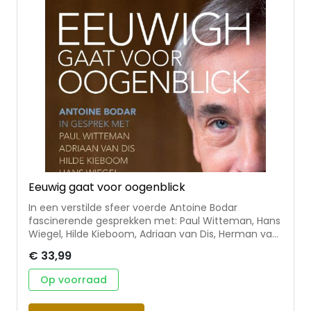
Eeuwig gaat voor oogenblick
In een verstilde sfeer voerde Antoine Bodar
fascinerende gesprekken met: Paul Witteman, Hans
Wiegel, Hilde Kieboom, Adriaan van Dis, Herman van
Rompuy, Vonne van der Meer, Huub Oosterhuis,
€ 33,99
Dries van Agt, Wim van den Donk, Jan Marijnissen,
Désanne van Brederode, Kardinaal Simonis,
Op voorraad
Kardinaal Danneels, Connie Palmen, Maarten 't Hart
en Kardinaal Eijk. Antoine Bodar (1944)Filosoof en