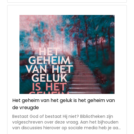
steeds levert. De auteurs vanuit de
geloofsgemeenschap van de Cenakelkerk
verwoorden vanuit hun specifieke achtergrond en
betrokkenheid hun grote waardering voor zijn
dienstwerk als pastor en als verbindende
persoonlijkheid. In andere bijdragen wordt ingegaan
op zijn spirituele rol als ridder in de Orde van het
Heilig Graf. Ook wordt aandacht besteed aan zijn
initiërende rol bij het project “Het Grootste Museum
van Nederland” waardoor de Cenakelkerk behoort
tot de mooiste kerken en synagogen van
Nederland. Tussen zoeken en zorgen. Veertig jaar
evangelische inspiratie is een boek van een aantal
vrienden, aangeboden aan een bijzondere vriend
van velen in en buiten de Heilig Landstichting
Het geheim van het geluk is het geheim van
de vreugde
Bestaat God of bestaat Hij niet? Bibliotheken zijn
volgeschreven over deze vraag. Aan het bijhouden
van discussies hierover op sociale media heb je aan
vierentwintig uur per dag niet genoeg. Iedereen