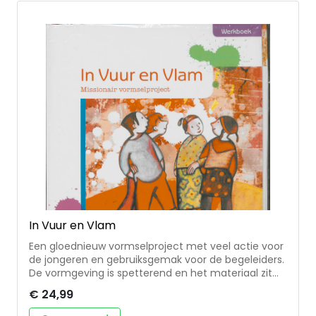
vormsel-bijeenkomsten. Suggesties voor de
vormselviering maken het project compleet.
Het project 'In Vuur en Vlam' werd ontwikkeld door
het bisdom Rotterdam en uitgegeven met steun
van het bisdom Roermond. Aanbevolen door het
Officium Catecheticum van het Rooms Katholiek
Kerkgenootschap in Nederland.
In Vuur en Vlam
Een gloednieuw vormselproject met veel actie voor
de jongeren en gebruiksgemak voor de begeleiders.
De vormgeving is spetterend en het materiaal zit
vol verrassingen. In zes bijeenkomsten wordt de
€ 24,99
vormeling voorbereid op het zelf kiezen voor Jezus
en zijn missie. De hoofdstukken hebben krachtige