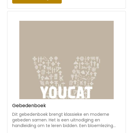
Nederland en Vlaanderen schetsen in deze bundel
een eerste beeld van deze paus: zijn achtergrond
en zijn levensverhaal, de betekenis van zijn naam,
zijn verhouding tot paus Franciscus, zijn visie op het
synodaal proces en op de rol van vrouwen en zijn
oproep tot vrede voor kerk en wereld in een tijd van
oorlogen. Onder redactie van Leo Fijen en Anton ten
Klooster (Tilburg University). Met de volledige tekst
van de eerste toespraak van paus Leo XIV, met
bijdragen van bisschop Gerard de Korte, Frank G.
Bosman, Brian Heffernan, Monique de Witte, Gerben
Zweers O.S.A., Stephen van Beek, Zr. Marie-
Madeleine Maas O.S.A. en Theo Salemink.
Gebedenboek
Dit gebedenboek brengt klassieke en moderne
gebeden samen. Het is een uitnodiging en
handleiding om te leren bidden. Een bloemlezing
van prachtige gebeden: psalmen, oude