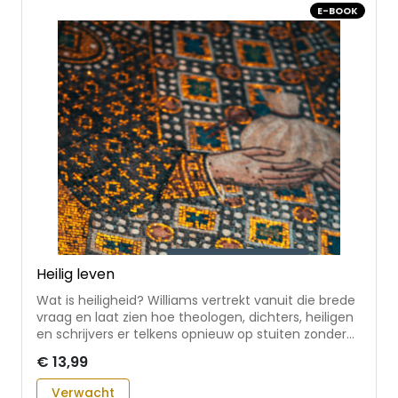
E-BOOK
samenleving waarin elke levensfase een
betekenisvolle plaats heeft * met inspiratie uit
Bijbelse verhalen en teksten
Heilig leven
Wat is heiligheid? Williams vertrekt vanuit die brede
vraag en laat zien hoe theologen, dichters, heiligen
en schrijvers er telkens opnieuw op stuiten zonder
haar te kunnen uitputten. Binnen de christelijke
€ 13,99
traditie krijgt het begrip vervolgens een concrete
gestalte, van de Regel van Benedictus tot tot
Verwacht