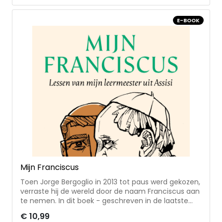
inspiratie voor de wereld van vandaag: zorg voor de
schepping, vrede, broederschap en een kerk van
E-BOOK
eenvoud • in vijftien vragen spreekt paus Franciscus
over thema’s als gebed, armoede, pijn en de
uitdagingen binnen de kerk • met een brief van
paus Leo XIV
Mijn Franciscus
Toen Jorge Bergoglio in 2013 tot paus werd gekozen,
verraste hij de wereld door de naam Franciscus aan
te nemen. In dit boek - geschreven in de laatste
maanden van zijn leven - spreekt paus Franciscus
€ 10,99
voor het eerst uitgebreid over zijn persoonlijke band