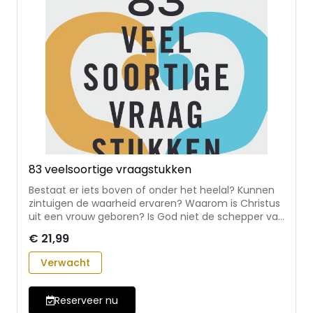
83 veelsoortige vraagstukken
Bestaat er iets boven of onder het heelal? Kunnen
zintuigen de waarheid ervaren? Waarom is Christus
uit een vrouw geboren? Is God niet de schepper van
het kwaad? Deze en andere vragen kreeg
€ 21,99
Augustinus van Hippo van zijn medebroeders en
leerlingen in Noord-Afrika. Hij beantwoordt ze in
Verwacht
korte, scherpe reflecties die zijn vroege denken over
God, mens en wereld zichtbaar maken. * eerste
Nederlandse vertaling van De diversis quaestionibus
Reserveer nu
octoginta tribus: 83 veelsoortige vraagstukken *