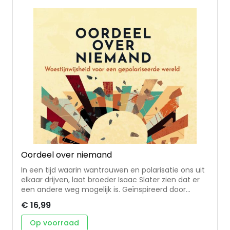
machteloos zijn, is een fundamentele manier om
de Heer van de geschiedenis te ontmoeten’. -
Inclusief gespreksvragen voor een synodaal gesprek
- De geautoriseerde Nederlandse vertaling
Oordeel over niemand
In een tijd waarin wantrouwen en polarisatie ons uit
elkaar drijven, laat broeder Isaac Slater zien dat er
een andere weg mogelijk is. Geïnspireerd door
Jezus' oproep om niet te oordelen, toont hij hoe
€ 16,99
deze houding een genezend antwoord kan zijn voor
een wereld - en een kerk - die verdeeld raakt. Slater
Op voorraad
verbindt de eeuwenoude spiritualiteit van de