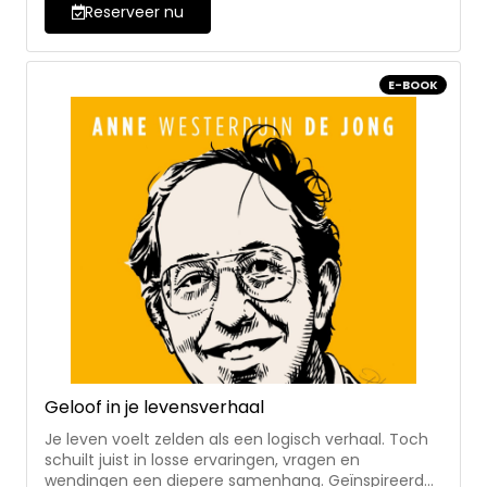
inleiding van Jozef Wissink en een nawoord van
Reserveer nu
Marinus van den Berg - helder, toegankelijk en
persoonlijk geschreven
E-BOOK
Geloof in je levensverhaal
Je leven voelt zelden als een logisch verhaal. Toch
schuilt juist in losse ervaringen, vragen en
wendingen een diepere samenhang. Geïnspireerd