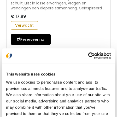
schuilt juist in losse ervaringen, vragen en
wendingen een diepere samenhang. Geïnspireerd
door het leven en werk van Henri Nouwen nodigt
€ 17,99
Anne Westerduin je uit om anders te kijken: naar
wat je meemaakt, naar jezelf en naar God. Dit boek
Verwacht
geeft geen pasklare antwoorden, maar helpt je
betekenis te ontdekken in je eigen levensverhaal,
ook in wat onduidelijk of onvolmaakt blijft. - leer van
Reserveer nu
Henri Nouwen de weg van God in je leven te zien -
een gids voor innerlijke groei, met onderwerpen als
je eigen plek innemen, je ouders en de mensen die
jou gevormd hebben - toegankelijk voor gelovigen
én zoekers: geen theologische voorkennis nodig -
met nieuwe woorden van Henri Nouwen over
thuiskomen én zijn leven bezien door de ogen van
This website uses cookies
zijn zus en broer
We use cookies to personalise content and ads, to
provide social media features and to analyse our traffic.
We also share information about your use of our site with
our social media, advertising and analytics partners who
may combine it with other information that you’ve
provided to them or that they’ve collected from your use