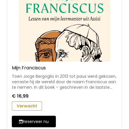
Mijn Franciscus
Toen Jorge Bergoglio in 2013 tot paus werd gekozen,
verraste hij de wereld door de naam Franciscus aan
te nemen. In dit boek – geschreven in de laatste
maanden van zijn leven – spreekt paus Franciscus
€ 16,99
voor het eerst uitgebreid over zijn persoonlijke band
met Franciscus van Assisi. Openhartig vertelt hij
Verwacht
waarom hij deze naam koos: niet als een
symbolisch gebaar, maar als een geleefde roeping,
geworteld in het voorbeeld van zijn naamgenoot uit
Reserveer nu
Assisi. • over Franciscus van Assisi als bron van