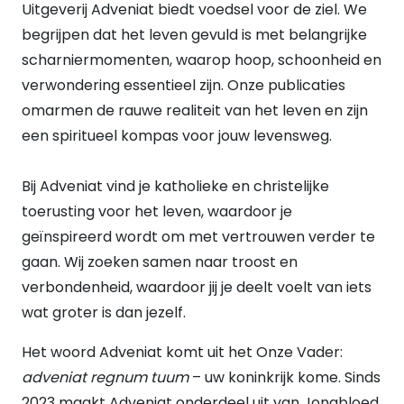
Uitgeverij Adveniat biedt voedsel voor de ziel. We
Nee
(84)
begrijpen dat het leven gevuld is met belangrijke
Ja
(55)
UITVOERING
scharniermomenten, waarop hoop, schoonheid en
Hardback
(19)
verwondering essentieel zijn. Onze publicaties
Paperback
(98)
omarmen de rauwe realiteit van het leven en zijn
E-book
(22)
een spiritueel kompas voor jouw levensweg.
Bij Adveniat vind je katholieke en christelijke
toerusting voor het leven, waardoor je
geïnspireerd wordt om met vertrouwen verder te
gaan. Wij zoeken samen naar troost en
verbondenheid, waardoor jij je deelt voelt van iets
wat groter is dan jezelf.
Het woord Adveniat komt uit het Onze Vader:
adveniat regnum tuum
– uw koninkrijk kome. Sinds
2023 maakt Adveniat onderdeel uit van Jongbloed