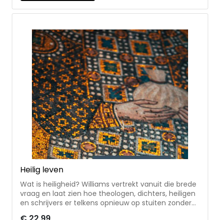
ingeleid, vertaald en geannoteerd door classicus
Chris Dijkhuis * met duidingen hoe we de
antwoorden van Augustinus in deze tijd kunnen
lezen en begrijpen Chris Dijkhuis (1940) studeerde
klassieke taal- en letterkunde aan de Universiteit
van Amsterdam en werkte in het middelbaar
onderwijs. Eerder vertaalde hij De civitate Dei (De
stad van God) van Augustinus.
Heilig leven
Wat is heiligheid? Williams vertrekt vanuit die brede
vraag en laat zien hoe theologen, dichters, heiligen
en schrijvers er telkens opnieuw op stuiten zonder
haar te kunnen uitputten. Binnen de christelijke
€ 22,99