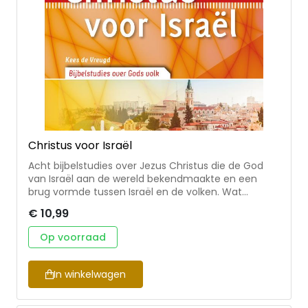
Oude Testament (Hetty Lalleman).
Christus voor Israël
Acht bijbelstudies over Jezus Christus die de God
van Israël aan de wereld bekendmaakte en een
brug vormde tussen Israël en de volken. Wat
betekent het dat Jezus een Jood was en als Messias
€ 10,99
naar het volk Israël kwam? Hoe kan dit ons
geloofsleven verrijken? Geschikt voor kringgebruik
Op voorraad
en persoonlijke studie. 'Christus voor Israël' is een
bijbelstudieboekje uit de bekende Kringserie. Deze
serie is uitgegeven in samenwerking met de IZB. De
In winkelwagen
IZB is een vereniging binnen de PKN die zich
bezighoudt met zending in Nederland. Ze wil