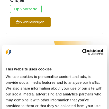
€ 10,99
komen: discipel, kind van God, nieuwe schepping,
schaap, medeburger van de heiligen, priester,
Op voorraad
vreemdeling, tempel van de Geest en vijand van de
duivel. Geschikt voor kringgebruik en persoonlijke
studie.
In winkelwagen
This website uses cookies
We use cookies to personalise content and ads, to
provide social media features and to analyse our traffic.
We also share information about your use of our site with
our social media, advertising and analytics partners who
may combine it with other information that you’ve
provided to them or that they’ve collected from your use