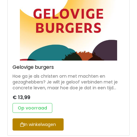
Gelovige burgers
Hoe ga je als christen om met machten en
gezaghebbers? Je wilt je geloof verbinden met je
concrete leven, maar hoe doe je dat in een tijd
waarin de samenleving polariseert en het
€ 13,99
vertrouwen in de overheid verdwijnt? We worden
bijna dagelijks geconfronteerd met
Op voorraad
(machts)misbruik. Bij de overheid, maar ook in
bedrijven, organisaties en gezinnen. Wat heeft de
Bijbel te zeggen over macht en gezag? De studies
In winkelwagen
in dit boekje reiken aansprekende voorbeelden aan
en helpen je om Bijbelse antwoorden te vinden op