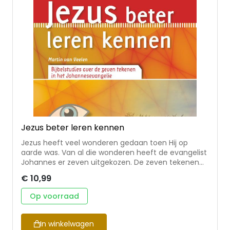
Jezus beter leren kennen
Jezus heeft veel wonderen gedaan toen Hij op
aarde was. Van al die wonderen heeft de evangelist
Johannes er zeven uitgekozen. De zeven tekenen
waarover Johannes vertelt, laten heel duidelijk zien
€ 10,99
wie Jezus is. Elk teken wijst naar Hemzelf. Hij is het
Woord dat mens geworden is. Hij is de eniggeboren
Op voorraad
Zoon van God. Hij is het Paaslam geworden om de
schuld van Gods volk te verzoenen. Een teken wijst
ook vooruit, er komt nog meer: de opstanding van
In winkelwagen