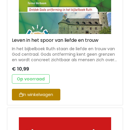
Leven in het spoor van liefde en trouw
In het bijbelboek Ruth staan de liefde en trouw van
God centraal. Gods ontferming kent geen grenzen
en wordt concreet zichtbaar als mensen zich over
elkaar ontfermen in zijn naam. Tanno Verboom laat
€ 10,99
in deze acht bijbelstudies zien hoe het dienen van
God en van de naaste met elkaar verbonden zijn en
Op voorraad
wat het betekent om te leven in het spoor van
liefde en trouw. Aan de orde komen aspecten als
gerechtigheid, gastvrijheid, omgang met migranten
In winkelwagen
en maatschappelijk verantwoord ondernemen.
Geschikt voor kringgebruik en persoonlijke studie.