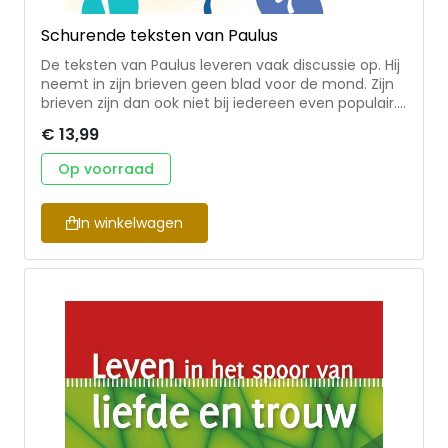
Schurende teksten van Paulus
De teksten van Paulus leveren vaak discussie op. Hij
neemt in zijn brieven geen blad voor de mond. Zijn
brieven zijn dan ook niet bij iedereen even populair.
‘Sporten heeft weinig nut’’ ‘Ieder mens is een
€ 13,99
zondaar’ ‘De man is het hoofd van de vrouw’ ‘Span
je in voor je redding’ De bijbelstudies in dit boek
Op voorraad
helpen om deze en meer ‘lastige teksten’ van
Paulus beter te begrijpen. Vooral geschikt voor
kringgebruik.
In winkelwagen