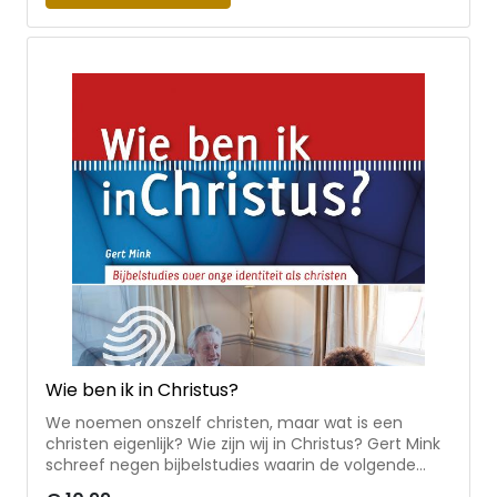
Jezus, de opstanding van de zijnen en het eeuwige
leven tot Gods lof. Acht bijbelstudies om Jezus
beter te leren kennen. Geschikt voor kringgebruik en
persoonlijke studie.
Wie ben ik in Christus?
We noemen onszelf christen, maar wat is een
christen eigenlijk? Wie zijn wij in Christus? Gert Mink
schreef negen bijbelstudies waarin de volgende
aspecten van onze christelijke identiteit aan bod