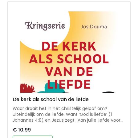
deze en andere vragen over God en de overheid.
Johan Visser en Dick Wolters zijn beide predikant
van de Noorderkerk in Amsterdam. Ze hebben deze
Bijbelstudies geschreven in gesprek met
gemeenteleden die op diverse manieren betrokken
zijn bij politiek en samenleving.
De kerk als school van de liefde
Waar draait het in het christelijk geloof om?
Uiteindelijk om de liefde. Want ‘God is liefde’ (1
Johannes 4:8) en Jezus zegt: ‘Aan jullie liefde voor
elkaar zal iedereen zien dat jullie mijn leerlingen zijn’
€ 10,99
(Johannes 13:35). In dit boekje vind je zeven
Bijbelstudies die je helpen om de kerk te zien als een