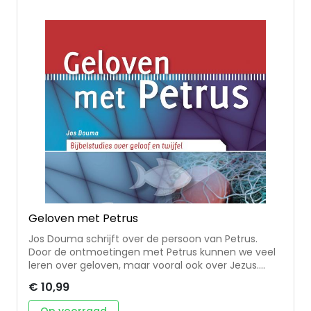
gemeenten leren kerk in de wereld te zijn.
Geloven met Petrus
Jos Douma schrijft over de persoon van Petrus.
Door de ontmoetingen met Petrus kunnen we veel
leren over geloven, maar vooral ook over Jezus.
Petrus leert ons steeds opnieuw, ook als we in ons
€ 10,99
geloof door diepe dalen gaan, om te zeggen: 'U
bent de Christus, de Zoon van de levende God!' In
Op voorraad