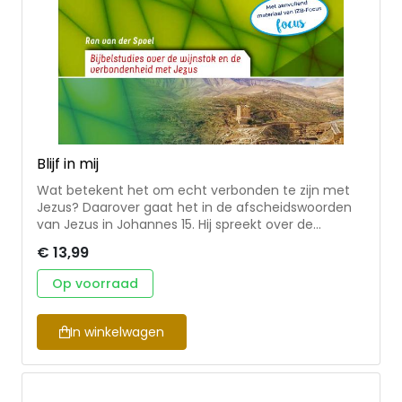
Blijf in mij
Wat betekent het om echt verbonden te zijn met
Jezus? Daarover gaat het in de afscheidswoorden
van Jezus in Johannes 15. Hij spreekt over de
wijnstok en de ranken, over opnieuw verbonden
€ 13,99
worden en gesnoeid, over de geweldige vreugde die
de wet geeft en over de betekenis van vriendschap
Op voorraad
met Jezus. In deze bijbelstudies maakt Ron van der
Spoel dit diepe onderwijs van Jezus op een
beeldende manier actueel voor onze tijd. Geschikt
In winkelwagen
voor kringgebruik en persoonlijke studie. Dit
Kringseriedeeltje is door IZB-Focus aangevuld met
materiaal dat aansluit bij hun
toerustingsprogramma voor gemeenten.