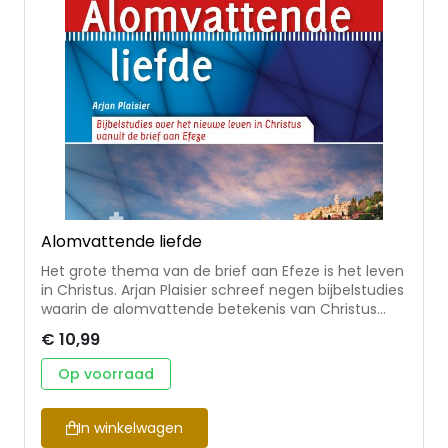
Alomvattende liefde
Het grote thema van de brief aan Efeze is het leven
in Christus. Arjan Plaisier schreef negen bijbelstudies
waarin de alomvattende betekenis van Christus
centraal staat: Hij is de Eerste en de Laatste, Hij
€ 10,99
heelt de breuk tussen God en mens. Hij is het
fundament voor ons nieuwe leven, waarin we als
Op voorraad
kerk het voorbeeld van zijn oneindige liefde mogen
volgen. Geschikt voor kringgebruik en persoonlijke
studie.
In winkelwagen