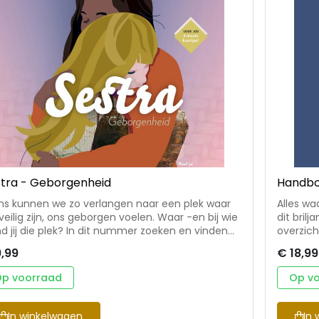
en en verwonderen, of aanzetten tot nadenken.
tra - Geborgenheid
Handboe
s kunnen we zo verlangen naar een plek waar
Alles wa
veilig zijn, ons geborgen voelen. Waar -en bij wie
dit bril
die plek? In dit nummer zoeken en vinden
overzichtelijker. • Hand
plaatsen waar geborgenheid is. Bij God. Bij elkaar.
creatieve
,99
€ 18,99
 jezelf. Daar waar je met open armen wordt
arme, be
vangen. Gewoon om wie je bent. Daar waar
student.
p voorraad
Op v
fde, zachtheid en warmte je omringen. Letterlijk
kook je 
figuurlijk. Kortom: een nummer dat je omhelst.
andere g
 warm najaarsmagazine met inspiratie,
vierkan
In winkelwagen
In 