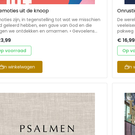
emoties uit de knoop
Onrusti
moties zijn, in tegenstelling tot wat we misschien
De werel
ijd geleerd hebben, een gave van God en die
veeleise
n we ontdekken en omarmen. • Gevoelens
pakweg e
n gemaakt om gevoeld, onderzocht en gedeeld
merken d
23,99
€ 16,99
worden. Jennie Allen legt dit uit en maakt dit
Waar vin
 Allen is oprichtster van en de
met and
p voorraad
Op v
jvende kracht achter IF:Gathering, een
van con
eldwijde vrouwenbeweging én New York Times
verkent 
tselling auteur. Haar eerdere boeken waren een
onbarmha
In winkelwagen
In 
ot succes, ook in Nederland.
staan. O
onder og
te oefen