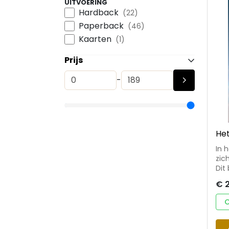
UITVOERING
Hardback
(22)
Paperback
(46)
Kaarten
(1)
Prijs
-
Het
In 
zic
Dit
met
€ 2
om te gaan. In
Roe
O
van
inn
Het 