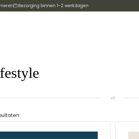
rneren
Bezorging binnen 1–2 werkdagen
festyle
sultaten