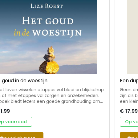
 goud in de woestijn
Een dup
het leven wisselen etappes vol bloei en blijdschap
Geen dru
h af met etappes vol zorgen en onzekerheden.
zijn als 
 boek biedt lezers een goede grondhouding om
een klei
 de hindernissen en uitdagingen van het leven
knappen 
1,99
€ 17,99
 Het goud in de woestijn neemt Lize
hangen. 
st de lezer mee in het geromantiseerde verhaal
schaterl
p voorraad
Op v
 Mozes, op zoek naar goud in de woestijn:
met hun
erlijke vorming, vrede, vreugde en voldoening.
te koesteren. Een dupje gel
is tijd voor persoonlijk leiderschap. Tijd om je
cadeaub