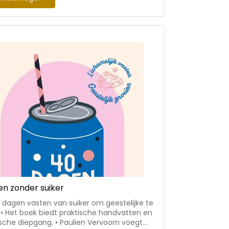
thema’s seks, drugs en alcohol? Hoe houd je
iebol (en lijf) fit? En hoe doe je dat
 ook nog een beetje relaxt?
n zonder suiker
g dagen vasten van suiker om geestelijke te
 • Het boek biedt praktische handvatten en
pgang. • Paulien Vervoorn voegt