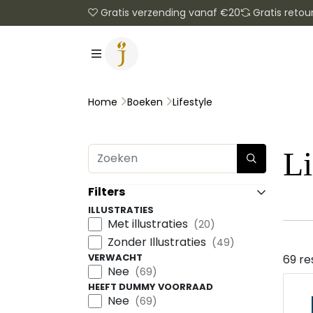
Gratis verzending vanaf €20
Gratis retou
Lifestyle
Home
Boeken
Li
Filters
ILLUSTRATIES
Met illustraties
(20)
Zonder Illustraties
(49)
VERWACHT
69 re
Nee
(69)
HEEFT DUMMY VOORRAAD
Nee
(69)