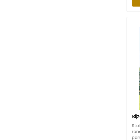
inn
Tij
perspectief. Li
coa
‘Je
ver
Oek
kin
Bij
Sto
ron
pan