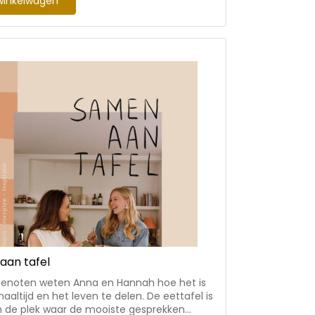
winkelwagen
len. Via de website Dupje.nl zijn
ende kaarten verkrijgbaar. Het boek is
f bijpassende boekenlegger.
aan tafel
sgenoten weten Anna en Hannah hoe het is
altijd en het leven te delen. De eettafel is
n de plek waar de mooiste gesprekken