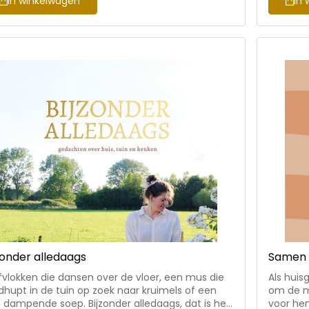
In winkelwagen
In 
erlijke kwaliteiten aan het licht te laten komen.
uit te de
d om het leven te leiden vanuit een hemels
bijbehor
ze Roest (1972) is spreker en werkt als
inclusie
ch en trainer vanuit haar eigen coachingpraktijk
 bent GOUD waard’. Lize was als diaconale coach
bonden aan het project Utrechtse Kerken voor
raïne. Ze woont met haar man en twee
deren in Houten.
zonder alledaags
Samen 
fvlokken die dansen over de vloer, een mus die
Als hui
dhupt in de tuin op zoek naar kruimels of een
om de ma
 dampende soep. Bijzonder alledaags, dat is het
voor he