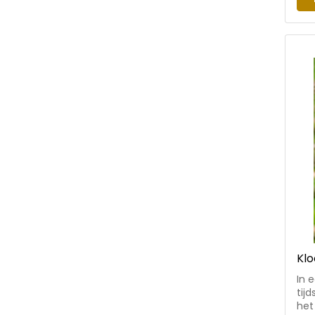
int
boor
div
Klo
In 
tij
het