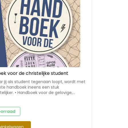
k voor de christelijke student
ar jij als student tegenaan loopt, wordt met
jante handboek ineens een stuk
boek voor de gelovige,
, culinaire, slordige, fitte, opgeruimde,
wuste, slimme en vooral zorgeloze
 • Met inspiratie op allerlei gebieden. Hoe
oorraad
lekker, gezond en goedkoop? Waar vind je
elovige studenten? Hoe benut je jouw
te meters optimaal? Wat te doen met de
winkelwagen