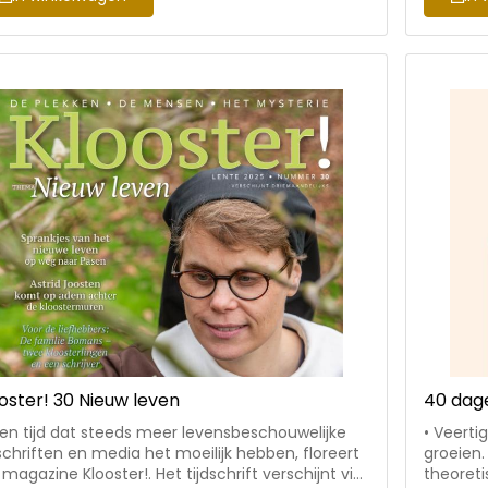
erviews, DIY, recepten, de nieuwste boeken, etc.
heikele 
devol woorden van leven. Gemaakt door
jouw stud
erse auteurs uit het enthousiaste team Sestra.
allemaal
oster! 30 Nieuw leven
40 dage
een tijd dat steeds meer levensbeschouwelijke
• Veerti
dschriften en media het moeilijk hebben, floreert
groeien.
 magazine Klooster!. Het tijdschrift verschijnt vier
theoretische die