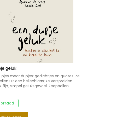
je geluk
pjes maar dupjes: gedichtjes en quotes. Ze
bellen uit een bellenblaas; ze verspreiden
n, fijn, simpel geluksgevoel. Zeepbellen
al gauw, maar deze teksten blijven
Ze ontroeren of laten de lezer
achen. De allerliefste lijntekeningen vormen
oorraad
 warme kleur één geheel met teksten om
uk is een prachtig
oek om te bewaren, maar ook zeker om