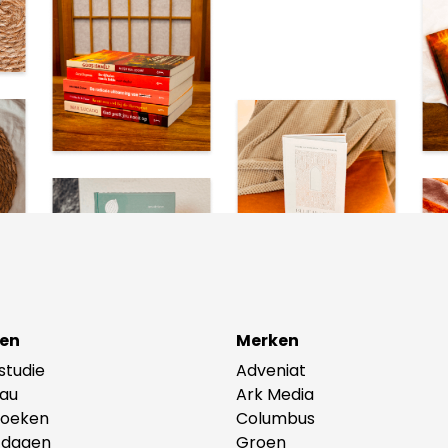
en
Merken
lstudie
Adveniat
au
Ark Media
oeken
Columbus
tdagen
Groen