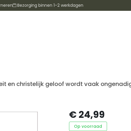
rneren
Bezorging binnen 1–2 werkdagen
it en christelijk geloof wordt vaak ongenadig
€ 24,99
Op voorraad