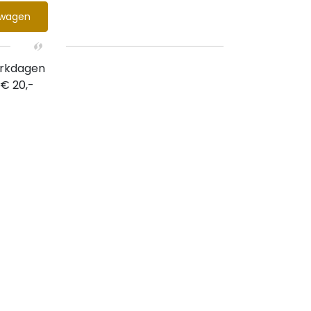
lwagen
erkdagen
 € 20,-