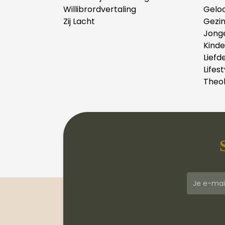
Willibrordvertaling
Gelo
Zij Lacht
Gezi
Jong
Kind
Liefd
Lifest
Theol