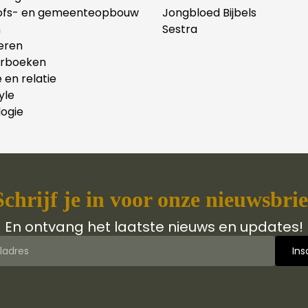
ofs- en gemeenteopbouw
Jongbloed Bijbels
n
Sestra
eren
erboeken
e en relatie
yle
ogie
Schrijf je in voor onze nieuwsbrie
En ontvang het laatste nieuws en updates!