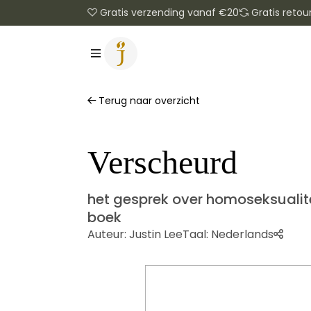
Gratis verzending vanaf €20
Gratis retou
Terug naar overzicht
Verscheurd
het gesprek over homoseksualite
boek
Auteur:
Justin Lee
Taal:
Nederlands