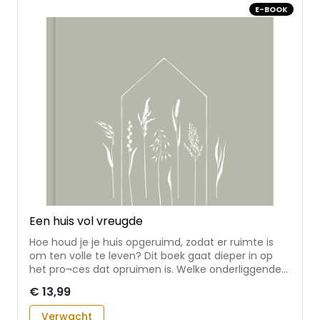
E-BOOK
evangeliën, Handelingen of Openbaring • Een
gedeelte uit de brieven van verschillende apostelen
• Een ‘Spreuk van de dag’ uit het bijbelboek
Spreuken
Een huis vol vreugde
Hoe houd je je huis opgeruimd, zodat er ruimte is
om ten volle te leven? Dit boek gaat dieper in op
het pro¬ces dat opruimen is. Welke onderliggende
gedachten en patronen komen boven tijdens het
€ 13,99
uitzoeken van spullen en hoe ga je daar mee om?
De lezer vindt in dit boek advies en
Verwacht