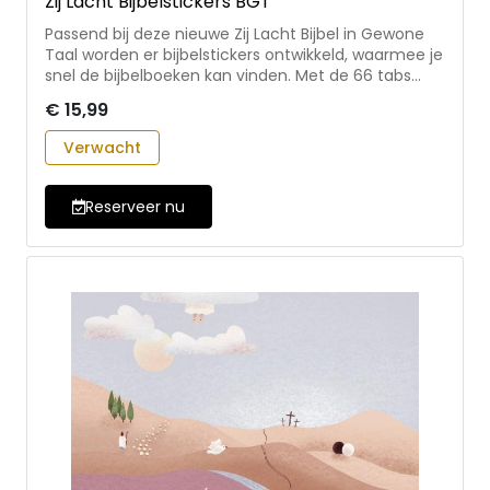
Zij Lacht Bijbelstickers BGT
Passend bij deze nieuwe Zij Lacht Bijbel in Gewone
Taal worden er bijbelstickers ontwikkeld, waarmee je
snel de bijbelboeken kan vinden. Met de 66 tabs
geef je kleur aan je bijbel en zie je in één oogopslag
€ 15,99
waar je de Bijbel open wilt doen. Blader snel en lezen
maar! • Zij Lacht Bijbelstickers van de bijbelboeken
Verwacht
voor in de Zij Lacht Bijbel in Gewone Taal • vrolijke
uitstraling, passend bij de Zij Lacht Bijbel in Gewone
Taal • inclusief how to’s
Reserveer nu