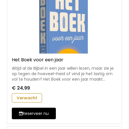
Het Boek voor een jaar
Altijd al de Bijbel in een jaar willen lezen, maar zie je
op tegen de hoeveel¬heid of vind je het lastig om
vol te houden? Het Boek voor een jaar maakt
bijbellezen toegankelijk en overzichtelijk. Door elke
€ 24,99
dag het aangegeven gedeelte te lezen, worden het
gehele Nieuwe Testament en het bijbel¬boek
Verwacht
Spreuken in 365 dagen doorgelezen. Deze uitgave
biedt een laag¬drempelige en praktische manier
om de Bijbel te ontdekken of op een nieuwe manier
Reserveer nu
te lezen. De bijbelvertaling Het Boek geeft de
bijbeltek¬sten op een begrijpelijke manier weer. Elke
dagelijkse lezing bestaat uit: • Een gedeelte uit de