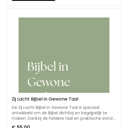
zan¬geressen maken het dagboek warm,
herkenbaar en verbindend Zij Lacht is een
community voor christelijke vrouwen met hart voor
God. Naast dagelijkse overdenkingen organiseren ze
evenementen en kloosterweekenden en maken ze
leesplannen en dagboeken zodat vrouwen de Bijbel
beter leren lezen, begrijpen en leven.
Zij Lacht Bijbel in Gewone Taal
De Zij Lacht Bijbel in Gewone Taal is speciaal
ontwikkeld om de Bijbel dichtbij en begrijpelijk te
maken. Dankzij de heldere taal en praktische extra’s
wordt de lezer stap voor stap meegenomen door
€ 55,00