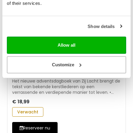
of their services.
Show details
Allow all
Customize
Komt laten wij aanbidden
Het nieuwe adventsdagboek van Zij Lacht brengt de
tekst van bekende kerstliederen op een
verrassende en verdiepende manier tot leven. •
Korte overdenkingen aan de hand van gedeelten uit
€ 18,99
klassieke kerstliederen, geschikt voor dagelijks
gebruik • Bijbelse verdieping: elke overdenking is
Verwacht
gekoppeld aan een Bijbelgedeelte • Doordachte
inhoud: thematisch opgebouwd zodat lezers stap
voor stap naar Kerst toeleven, zonder herhaling •
Reserveer nu
Persoonlijke extra’s: bijdragen van christelijke