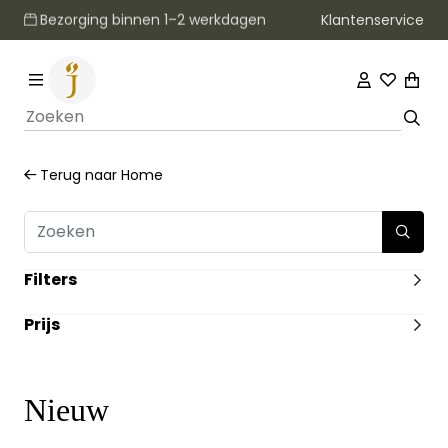
Klantenservice
Gratis verzending vanaf €20
Terug naar
Home
Filters
FORMAAT
Prijs
Groot
(2)
Middel
(2)
-
ILLUSTRATIES
Met illustraties
(33)
Nieuw
Zonder Illustraties
(108)
DUIMGREPEN