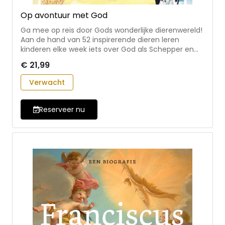
Op avontuur met God
Ga mee op reis door Gods wonderlijke dierenwereld!
Aan de hand van 52 inspirerende dieren leren
kinderen elke week iets over God als Schepper en
verschillende eigenschappen van Hem. Van de
€ 21,99
kleinste insecten tot de grootste landdieren: elk
schepsel laat iets zien van Gods creativiteit, kracht
Verwacht
en zorg. Op avontuur met God helpt kinderen om
God beter te leren kennen. - 52 dieren die geloof en
Gods schepping op een interactieve manier
Reserveer nu
verbinden - vol verrassende dierenweetjes en
opdrachten - geschikt voor dierenliefhebbers vanaf
9 jaar