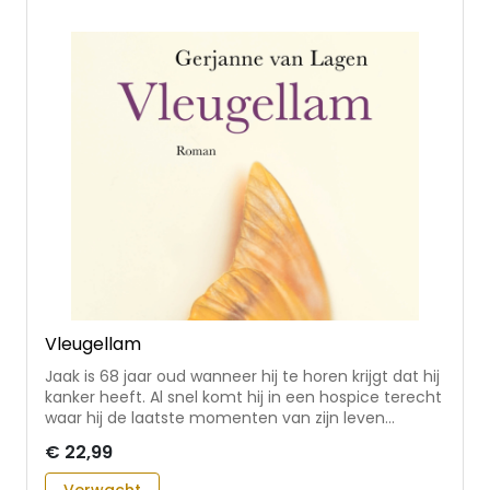
(1)
Audioboek
(1)
Stickers
(3)
Agenda
(2)
E-book
(26)
Kaarten
(2)
Kalender
(1)
Vleugellam
Jaak is 68 jaar oud wanneer hij te horen krijgt dat hij
kanker heeft. Al snel komt hij in een hospice terecht
waar hij de laatste momenten van zijn leven
doorbrengt. Op zijn sterfbed denkt hij terug aan zijn
€ 22,99
jeugd en nu hij de dood in de ogen kijkt worden de
schuldgevoelens vanwege een daad uit zijn jeugd
Verwacht