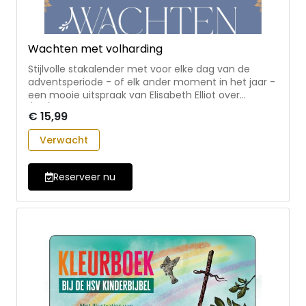
Wachten met volharding
Stijlvolle stakalender met voor elke dag van de
adventsperiode - of elk ander moment in het jaar -
een mooie uitspraak van Elisabeth Elliot over
(ver)wachten. • bij elke quote een passende tekst
€ 15,99
uit de Bijbel (HSV) • mooi vormgegeven • handzaam
formaat Elisabeth Elliot is door haar publicaties
Verwacht
velen tot steun in geloofs- en levensvragen. In haar
boeken en toespraken heeft ze het regelmatig over
vertrouwen, overgave, gehoorzaamheid en hoop;
Reserveer nu
inzichten die ze vaak langs een moeilijke weg in
haar eigen leven heeft geleerd.