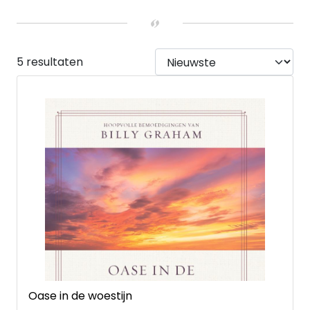
Nee
(4)
Ja
(1)
UITVOERING
Hardback
(3)
5 resultaten
Paperback
(2)
Oase in de woestijn