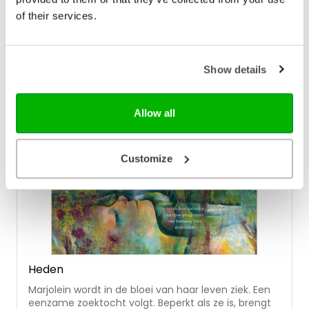
handreikingen vanuit christelijk perspectief. Een
mooi vormgegeven (cadeau)boek dat inzicht en
of their services.
In winkelwagen
troost biedt.
Show details
Allow all
Customize
Heden
Marjolein wordt in de bloei van haar leven ziek. Een
eenzame zoektocht volgt. Beperkt als ze is, brengt