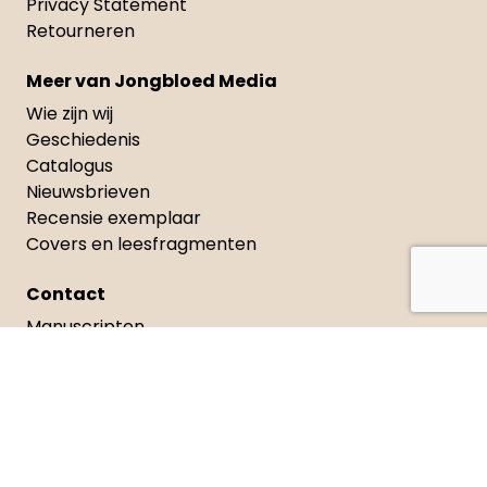
Privacy Statement
Retourneren
Meer van Jongbloed Media
Wie zijn wij
Geschiedenis
Catalogus
Nieuwsbrieven
Recensie exemplaar
Covers en leesfragmenten
Contact
Manuscripten
Neem contact met ons op
Adresgegevens
Celsiusweg 41, 8912 AM Leeuwarden
+31 (0)88 326 33 40