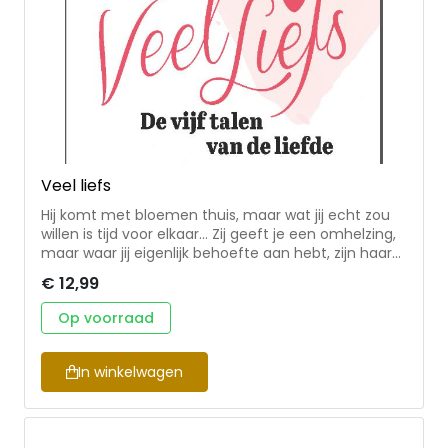
herdruk gekregen.
Veel liefs
Hij komt met bloemen thuis, maar wat jij echt zou
willen is tijd voor elkaar… Zij geeft je een omhelzing,
maar waar jij eigenlijk behoefte aan hebt, zijn haar
bemoedigende woorden… Het probleem is niet jullie
€ 12,99
liefde, maar jullie liefdestalen! Hoe houd je de liefde
levend na de bruiloft? Het antwoord op deze vraag
Op voorraad
ligt volgens Gary Chapman in het geven van
positieve woorden, tijd en aandacht, cadeaus,
dienstbaarheid en lichamelijke aanraking. Ieder
In winkelwagen
persoon heeft een verschillende liefdestaal. Gary
Chapman neemt je mee in de zoektocht naar de
liefdestaal die bij jou en je partner past. Ontdek hét
geheim dat je huwelijk levend houdt!