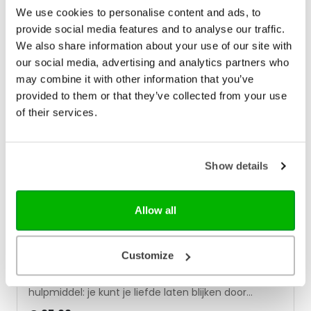
suggesties voor de dagelijkse communicatie met je
We use cookies to personalise content and ads, to
kind.
provide social media features and to analyse our traffic.
We also share information about your use of our site with
our social media, advertising and analytics partners who
may combine it with other information that you’ve
provided to them or that they’ve collected from your use
of their services.
Show details
Allow all
365x liefdestalen
Customize
Hoe laat je je partner zien dat je van hem of haar
houdt? De vijf liefdestalen zijn daarvoor een
hulpmiddel: je kunt je liefde laten blijken door
samen te zijn, bemoedigende woorden te spreken,