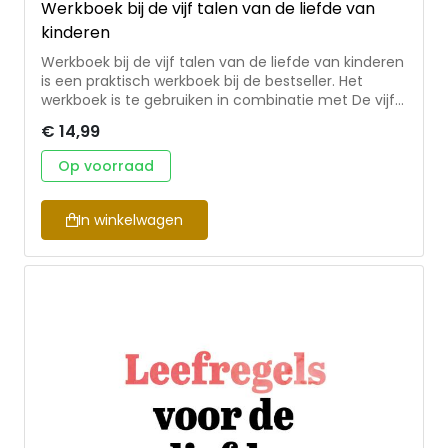
Werkboek bij de vijf talen van de liefde van
kinderen
Werkboek bij de vijf talen van de liefde van kinderen
is een praktisch werkboek bij de bestseller. Het
werkboek is te gebruiken in combinatie met De vijf
talen van de liefde van kinderen. Met behulp van
€ 14,99
afwisselende werkvormen helpt het boek de lezers
om de liefdestaal van hun kind te leren kennen en
Op voorraad
te leren spreken. Het werkboek bevat aansprekende
illustraties en voorbeelden om direct in de praktijk
te brengen. Voor individueel gebruik, voor stellen of
In winkelwagen
voor kringgebruik.