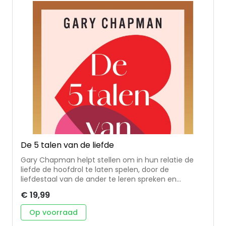
De 5 talen van de liefde
Gary Chapman helpt stellen om in hun relatie de
liefde de hoofdrol te laten spelen, door de
liefdestaal van de ander te leren spreken en
verstaan. Deze editie is geheel herzien om aan te
€ 19,99
sluiten op de actualiteit. Het boek is geschikt voor
nieuwe relaties en voor stellen die al jaren samen
Op voorraad
zijn; voor sprankelende en voor moeizame relaties.