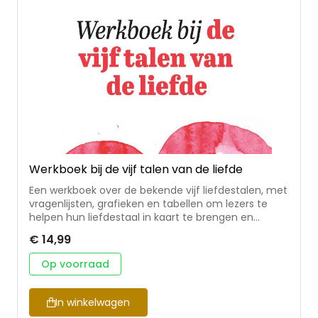
gaan. Chapman is een wereldberoemde
relatietherapeut.
Werkboek bij de vijf talen van de liefde
Een werkboek over de bekende vijf liefdestalen, met
vragenlijsten, grafieken en tabellen om lezers te
helpen hun liefdestaal in kaart te brengen en
ontwikkelpunten te ontdekken. Te gebruiken in
€ 14,99
combinatie met een van de andere boeken van
Chapman over de vijf talen van de liefde. Voor
Op voorraad
individuen, stellen of kring-/groepsgebruik. Dr. Gary
Chapman is auteur, spreker, voorganger en
therapeut. Hij heeft een passie voor mensen en wil
In winkelwagen
hen helpen bouwen aan liefdevolle, blijvende