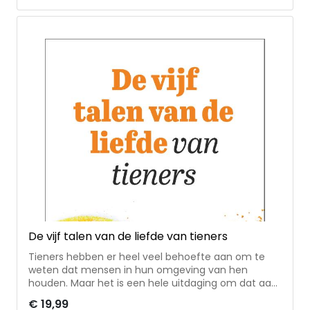
relaties.
De vijf talen van de liefde van tieners
Tieners hebben er heel veel behoefte aan om te
weten dat mensen in hun omgeving van hen
houden. Maar het is een hele uitdaging om dat aan
hen te laten merken. Vooral omdat je als ouder
€ 19,99
soms een heel andere manier hebt om liefde te