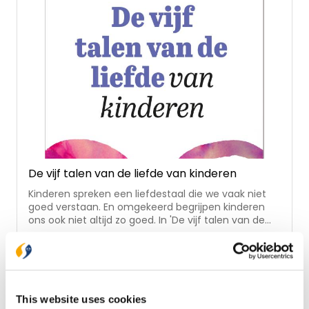
De vijf talen van de liefde van kinderen
Kinderen spreken een liefdestaal die we vaak niet
goed verstaan. En omgekeerd begrijpen kinderen
ons ook niet altijd zo goed. In 'De vijf talen van de
liefde van kinderen' laten Gary Chapman en Ross
€ 17,99
Campbell zien hoe je de eerste liefdestaal van je
kind kunt herkennen en toepassen. Door de juiste
Op voorraad
liefdestaal te spreken, namelijk de taal die jouw kind
het beste verstaat, kun je je zoon of dochter helpen
je liefde te ervaren. Een praktisch boek met veel
This website uses cookies
In winkelwagen