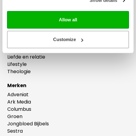
Show details
Cadeau
Dagboeken
Allow all
Feestdagen
Geloofs- en gemeenteopbouw
Gezin
Customize
Jongeren
Kinderboeken
Liefde en relatie
Lifestyle
Theologie
Merken
Adveniat
Ark Media
Columbus
Groen
Jongbloed Bijbels
Sestra