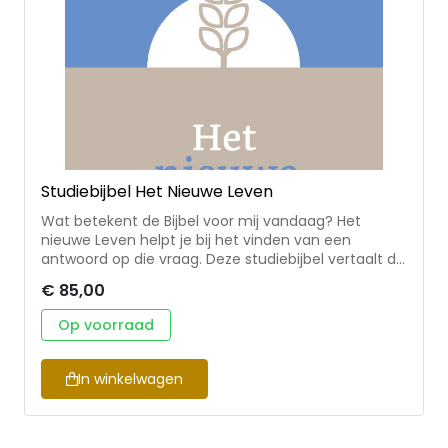
Studiebijbel Het Nieuwe Leven
Wat betekent de Bijbel voor mij vandaag? Het
nieuwe Leven helpt je bij het vinden van een
antwoord op die vraag. Deze studiebijbel vertaalt de
Bijbel naar de praktijk van het leven en biedt
€ 85,00
daarvoor duizenden aantekeningen, verwijzingen,
uitgebreide persoons- beschrijvingen, landkaarten
Op voorraad
en informatieve artikelen. Het nieuwe Leven bevat
de complete bijbeltekst in de vertaling van Het
Boek, een parafrase die de geloofsinhoud van de
In winkelwagen
oorspronkelijke tekst nauwkeurig weergeeft. Nu in
een nieuw jasje, passend bij de nieuwe uitgaves van
Het Boek! Ontzettend fijne Bijbel! Lekker groot dus