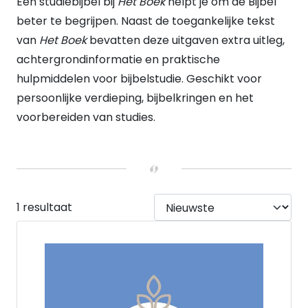
Een studiebijbel bij
Het Boek
helpt je om de Bijbel
Geen koker
(1)
VERWACHT
beter te begrijpen. Naast de toegankelijke tekst
Nee
(1)
van
Het Boek
bevatten deze uitgaven extra uitleg,
HEEFT DUMMY VOORRAAD
achtergrondinformatie en praktische
Nee
(1)
UITVOERING
hulpmiddelen voor bijbelstudie. Geschikt voor
Hardback
(1)
persoonlijke verdieping, bijbelkringen en het
voorbereiden van studies.
1 resultaat