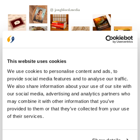
meer een ‘tafelmodel’. Ik gebruik hem graag voor
mijn bijbelstudies, vanwege de vele praktische
commentaren over de bijbelverzen. Ook zijn de
‘persoonsbeschrijvingen’ heel interessant om te
lezen. Geeft je echt inzicht over wie een persoon
was, evenals zijn achtergrond en brengt zo de
verhalen echt tot leven. (...) Door de uitleg bij elk
bijbelgedeelte kun je écht het Woord tot je nemen
en in je dagelijkse leven in de praktijk brengen. Écht
Ons hele assortiment
een aanrader en een prachtige aanvulling op de
‘gewone’ Bijbel. - Leonie Duyster over Het nieuwe
This website uses cookies
Leven
Bijbels
We use cookies to personalise content and ads, to
Bijbelse cadeaus
provide social media features and to analyse our traffic.
Het Boek
We also share information about your use of our site with
Herziene Statenvertaling
our social media, advertising and analytics partners who
Nieuwe Bijbelvertaling 2021
may combine it with other information that you’ve
Willibrordvertaling
provided to them or that they’ve collected from your use
Zij Lacht
of their services.
Boeken
Bijbelstudie