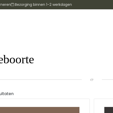
rneren
Bezorging binnen 1–2 werkdagen
eboorte
ultaten