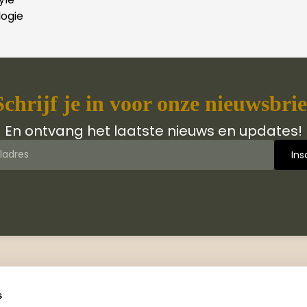
ogie
Schrijf je in voor onze nieuwsbrie
En ontvang het laatste nieuws en updates!
 van Jongbloed Media
Contact
jn wij
Manuscripten
s