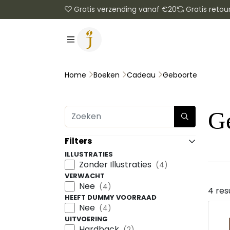
Gratis verzending vanaf €20
Gratis retou
Geboorte
Home
Boeken
Cadeau
G
Filters
ILLUSTRATIES
Zonder Illustraties
(4)
VERWACHT
Nee
(4)
4 res
HEEFT DUMMY VOORRAAD
Nee
(4)
UITVOERING
Hardback
(2)