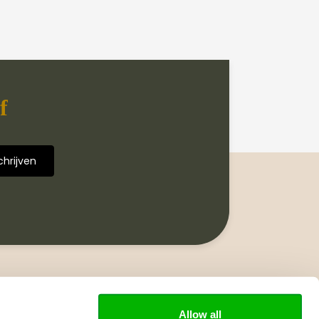
f
Volg ons
Allow all