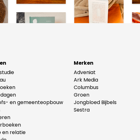
en
Merken
lstudie
Adveniat
au
Ark Media
oeken
Columbus
tdagen
Groen
ofs- en gemeenteopbouw
Jongbloed Bijbels
n
Sestra
eren
erboeken
e en relatie
yle