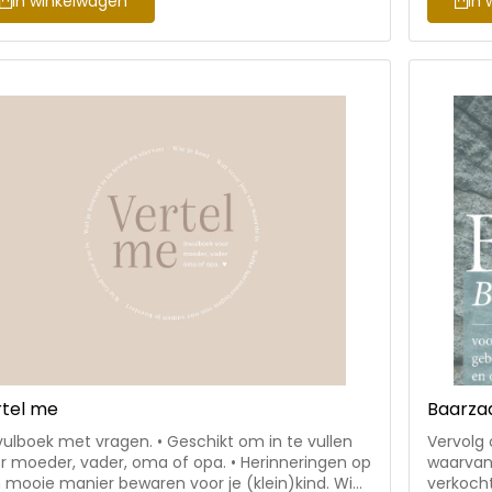
In winkelwagen
In 
municatieprofessional. Eerder was ze Hoofd Zij
kindere
ht. Liza woont met haar man en twee dochters
ze jongv
a (2023) en Vere (2025) in Gouda.
rtel me
Baarz
nvulboek met vragen. • Geschikt om in te vullen
Vervolg 
r moeder, vader, oma of opa. • Herinneringen op
waarvan
 mooie manier bewaren voor je (klein)kind. Wie
verkocht zijn. • Een zorgethi