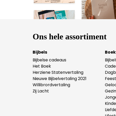
Ons hele assortiment
Bijbels
Boek
Bijbelse cadeaus
Bijbe
Het Boek
Cade
Herziene Statenvertaling
Dagb
Nieuwe Bijbelvertaling 2021
Fees
Willibrordvertaling
Gelo
Zij Lacht
Gezi
Jong
Kind
Liefd
Lifest