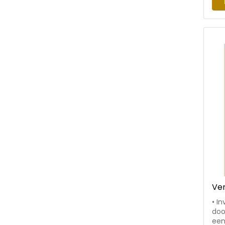
com
Lac
Zar
Ve
• I
doo
een