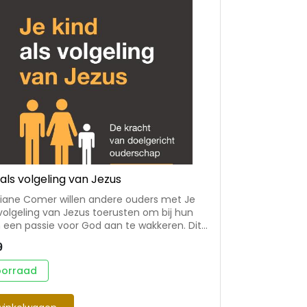
 als volgeling van Jezus
Diane Comer willen andere ouders met Je
 volgeling van Jezus toerusten om bij hun
 een passie voor God aan te wakkeren. Dit
ulpmiddel voor ouders die het verlangen
9
hun kroost een levend geloof mee te
n dit boek staan op de Bijbel gebaseerde
oorraad
nen over het opvoeden van kinderen, en uit
en gegrepen, concrete voorbeelden over
at in de praktijk brengt. Alle levensfasen van