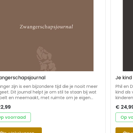
angerschapsjournal
Je kind
nger zijn is een bijzondere tijd die je nooit meer
Phil en 
eet. Dit journal helpt je om stil te staan bij wat
kind als
voelt en meemaakt, met ruimte om je eigen
kinderen
rden op te schrijven. • met inspirerende tips,
is een h
22,99
€ 24,9
oedigende overdenkingen en ontroerende
hebben 
uigenissen van andere vrouwen • een waardevol
geven. I
p voorraad
Op v
pmiddel tijdens je zwangerschap, en bovenal
richtlij
 kostbaar aandenken voor later voor jou én je
het lev
94) is freelance
hoe je d