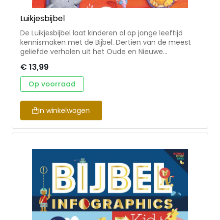
Luikjesbijbel
De Luikjesbijbel laat kinderen al op jonge leeftijd
kennismaken met de Bijbel. Dertien van de meest
geliefde verhalen uit het Oude en Nieuwe
Testament worden naverteld, waaronder het kerst-
€ 13,99
en het paasverhaal. Dankzij de vrolijke illustraties en
de speelse luikjes zullen peuters deze kinderbijbel
Op voorraad
keer op keer willen lezen.
In winkelwagen