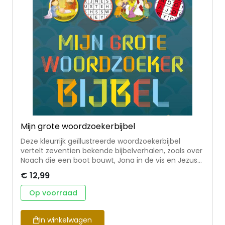
HERSTEL (ISBN 9789033834356) Handleiding
AVONTUUR (ISBN 9789033834349) Handleiding LEVEN
(ISBN 9789033834196) Handleiding KRACHT (ISBN
9789033834202) Handleiding GELOOF (ISBN
9789033835650) Handleiding LIEFDE (ISBN
9789033835667) Dagboek REFLECTIONS (ISBN
9789033835865) Dagboek COMMITTED (ISBN
9789033835636)
Mijn grote woordzoekerbijbel
Deze kleurrijk geïllustreerde woordzoekerbijbel
vertelt zeventien bekende bijbelverhalen, zoals over
Noach die een boot bouwt, Jona in de vis en Jezus
die een storm tot rust brengt. Bij elk verhaal vind je
€ 12,99
vijf verschillende woordzoekers, passend bij het
verhaal. Kinderen van ongeveer 5-8 jaar zullen
Op voorraad
urenlang plezier beleven aan deze lees- en
doebijbel in één! Heel geschikt om te gebruiken in
de kinder(neven)dienst of op de zondagsschool.
In winkelwagen