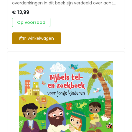
overdenkingen in dit boek zijn verdeeld over acht
thema’s. Op de linker bladzijde staat steeds een
€ 13,99
dagboekstukje: een bijbeltekst en een korte
overdenking of uitleg. Op de rechterbladzijde vind je
Op voorraad
een creatieve verwerking en vaak ruimte om je
eigen gebed of gedachten op te schrijven of iets te
tekenen. Terwijl je leest of creatief bezig bent, leer
In winkelwagen
je steeds meer hoe jij God, jezelf en anderen kunt
liefhebben, en groei je in je geloof. Jacob Vium-
Olesen is de CEO van Scandinavia Publishing House
en heeft verschillende kinderboeken geschreven,
waaronder My First Memory Verse Bible. Good Night
God en Creative Bible Journal.