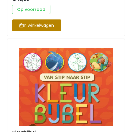
zijn verhaal bedoelde. De illustraties hebben een
belangrijk accent bij de vertellingen. De tekeningen
Op voorraad
zijn vrolijk en onderstrepen de humor die Jezus zelf
in zijn verhalen legde. Zeer geschikt voor kinderen
die zelf kunnen lezen - maar grote (voor)lezers
In winkelwagen
beleven ook veel plezier aan dit prachtboek! Mick
Inkpen is winnaar van de Engelse prijs voor het best
geïllustreerde kinderboek. Ook verkrijgbaar: Acht
verhalen van Jezus - kleurboek (ISBN
9789033835506)