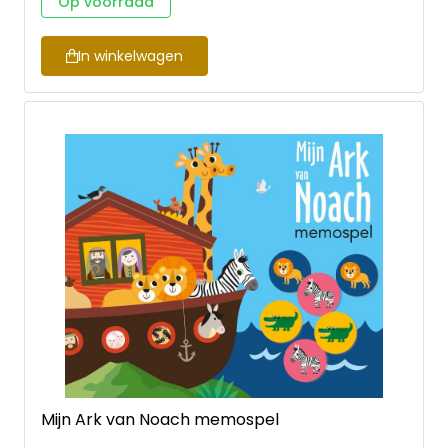
Op voorraad
knutselen? Ook dan vind je genoeg inspiratie in dit
boek. Fantaseer bijvoorbeeld hoe een engel
eruitziet. Ben je meer een denker dan een doener?
In winkelwagen
Duik in de achtergrondinformatie die in dit boek
staat. Leer de tijd van het kerstkind kennen. Het Kind
waar al in de oude boeken over geschreven werd.
Ook een mooi kerstcadeau voor kerken en scholen!
Mijn Ark van Noach memospel