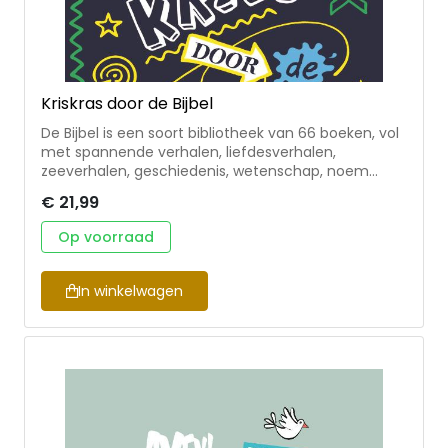
Kriskras door de Bijbel
De Bijbel is een soort bibliotheek van 66 boeken, vol
met spannende verhalen, liefdesverhalen,
zeeverhalen, geschiedenis, wetenschap, noem
maar op. Dit dagboek laat kinderen vanaf 9 jaar
€ 21,99
(met hun ouders) de Bijbel op een nieuwe manier
ontdekken. Hoe werkt het? Kies een genre en lees
Op voorraad
de bijbehorende verhalen. Zo kom je langs
verschillende bekende en minder bekende
bijbelverhalen uit zowel het Oude als het Nieuwe
In winkelwagen
Testament. Elk verhaal wordt geïntroduceerd, maar
de bijbeltekst zelf lees je in je eigen favoriete bijbel.
Bij ieder verhaal staan verwerkingen in de vorm van
creatieve opdrachten, proefjes, doordenkertjes,
vragen of weetjes. Ontdek en beleef de Bijbel op
een nieuwe manier!