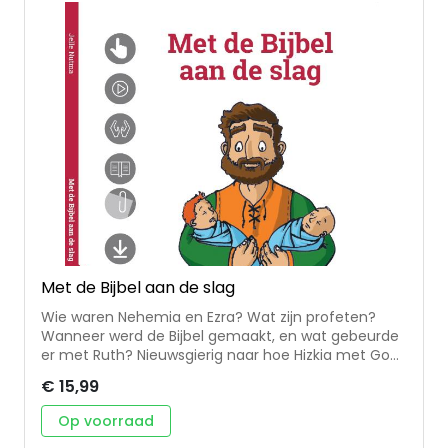
uitgeverij) en werkte ze als Adviseur Biodiversiteit
voor Stichting Steenbreek.
Met de Bijbel aan de slag
Wie waren Nehemia en Ezra? Wat zijn profeten?
Wanneer werd de Bijbel gemaakt, en wat gebeurde
er met Ruth? Nieuwsgierig naar hoe Hizkia met God
praat? In Met de Bijbel aan de slag komen veel van
€ 15,99
deze bijbelweetjes voorbij. Tieners van ongeveer 10
of 11 jaar kunnen thuis of in de kerk met dit boek aan
Op voorraad
de slag. In 25 lessen wordt elk bijbelboek uit het