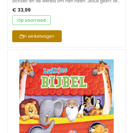
zichzelf en de wereld om hen heen. Jezus geeft ze
een heel nieuw perspectief op het leven. In tien
€ 33,99
avonden maken tieners een opwindende reis met
Jezus en zijn leerlingen, waarbij ze onder de indruk
Op voorraad
raken van zijn veelzijdigheid. Het leven met Hem is
een groot avontuur! Over Reflect: Tieners worden
enthousiast van een jeugdgroep als het er leuk is en
In winkelwagen
het tegelijkertijd ook echt ergens over gaat. In
Reflect – een afwisselend programma vol met
gekke spellen, inspirerende vlogs, eerlijke
gespreksonderwerpen en radicale
toewijdingsmomenten – vinden tieners zowel
diepgang als gezelligheid. Reflect daagt tieners uit
om zelf na te denken over de Bijbel, en roept hen op
Jezus in hun leven te weerspiegelen.
www.reflectjeugdwerk.nl Uitgaven van Reflect:
Handleiding HERSTEL (ISBN 9789033834356)
Handleiding AVONTUUR (ISBN 9789033834349)
Handleiding LEVEN (ISBN 9789033834196)
Handleiding KRACHT (ISBN 9789033834202)
Handleiding GELOOF (ISBN 9789033835650)
Handleiding LIEFDE (ISBN 9789033835667) Dagboek
REFLECTIONS (ISBN 9789033835865) Dagboek
COMMITTED (ISBN 9789033835636)