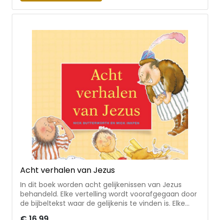
9 jaar. Hanna Holwerda zit altijd met haar neus in de
Bijbel. In Bijbelweetjes! heeft ze alle gekke, leuke en
vreemde weetjes bij elkaar gezet. Hanna is bekend
van de Bijbel en science serie, met onder andere
Ontdek het oneindige heelal en Prikkels. Ook
schreef ze Beleef de Bijbel – Bijbels Handboek voor
jou. Willeke Brouwer is auteur, illustrator en
cartoonist. Na de kunstacademie in Kampen was ze
jarenlang illustrator en schrijver en sinds 15 jaar
maakt ze dagelijks een cartoon voor het Nederlands
Dagblad. Zij schreef en tekende Ongelooflijke
Bijbelverhalen.
Acht verhalen van Jezus
In dit boek worden acht gelijkenissen van Jezus
behandeld. Elke vertelling wordt voorafgegaan door
de bijbeltekst waar de gelijkenis te vinden is. Elke
vertelling geeft een korte uitleg van wat Jezus met
€ 16,99