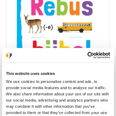
Rebusbijbel
De Bijbel is een verzameling van 66 boeken, die op
het eerste oog soms weinig gemeenschappelijk
lijken te hebben. Maar door die hele bibliotheek
This website uses cookies
heen loopt de rode draad van Gods liefde voor en
€ 15,99
We use cookies to personalise content and ads, to
trouw aan mensen. In deze Rebusbijbel ontdekken
kinderen die rode draad. Bij elk bijbelboek maken ze
provide social media features and to analyse our traffic.
Op voorraad
een rebus met als uitkomst een kerntekst uit dat
We also share information about your use of our site with
bijbelboek. Daarnaast leren ze waar het bijbelboek
our social media, advertising and analytics partners who
over gaat, welke plaats het heeft in de Bijbel en wat
In winkelwagen
may combine it with other information that you’ve
het voor hen betekent. Bij elk bijbelboek is een link
naar een passend kinderlied. Dit boek helpt kinderen
provided to them or that they’ve collected from your use