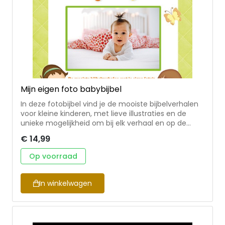
Mijn eigen foto babybijbel
In deze fotobijbel vind je de mooiste bijbelverhalen
voor kleine kinderen, met lieve illustraties en de
unieke mogelijkheid om bij elk verhaal en op de
voorkant in het fotovakje een foto van je kind te
€ 14,99
stoppen. Zo ontstaat een persoonlijke fotobijbel, die
de aandacht van je kleintje zeker zal weten te
Op voorraad
trekken en daarmee een mooie eerste
kennismaking met de Bijbel vormt. De volgende
bijbelverhalen zijn opgenomen: de schepping, de ark
In winkelwagen
van Noach, Mozes in het mandje, Daniël en de
leeuwen, Jezus is geboren, Jezus en de kinderen.