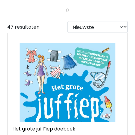
Ja
(4)
BIJZONDERE MOMENTEN
Advent
(1)
Bijbelstudie
(7)
47 resultaten
Pasen
(1)
LEEFTIJD
Baby's en peuters
(6)
4 tot 6 jaar
(12)
7 tot 9 jaar
(32)
10 tot 12 jaar
(31)
13 tot 15 jaar
(6)
Young Adult
(1)
UITVOERING
Hardback
(11)
Paperback
(33)
Kartonnen boek
(2)
Kaarten
(1)
Het grote juf Fiep doeboek