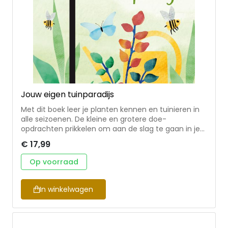
Jouw eigen tuinparadijs
Met dit boek leer je planten kennen en tuinieren in
alle seizoenen. De kleine en grotere doe-
opdrachten prikkelen om aan de slag te gaan in je
omgeving en je eigen stukje tuin te creëren. Hoe
€ 17,99
groot of klein ook, en of het nou buiten of op de
vensterbank binnen is. Tuinieren is voor iedereen! •
Op voorraad
voor iedereen die wil leren tuinieren • boordevol
informatie, tips en creatieve opdrachten • met veel
foto’s en vrolijke vormgeving Nienke Plantinga is
In winkelwagen
met veel passie werkzaam als tuinontwerper. Ze
schrijft over groen en verzorgt interactieve lezingen
over tuinieren met de natuur. Eerder schreef ze het
tuininspiratieboek Avontuurlijk tuinieren (bij KNNV