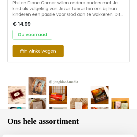
Phil en Diane Comer willen andere ouders met Je
kind als volgeling van Jezus toerusten om bij hun
kinderen een passie voor God aan te wakkeren. Dit
boek is een hulpmiddel voor ouders die het
€ 14,99
verlangen hebben hun kroost een levend geloof
mee te geven. In dit boek staan op de Bijbel
Op voorraad
gebaseerde richtlijnen over het opvoeden van
kinderen, en uit het leven gegrepen, concrete
voorbeelden over hoe je dat in de praktijk brengt.
In winkelwagen
Alle levensfasen van kinderen komen aan bod: van
de geboorte totdat ze jongvolwassen zijn.
Ons hele assortiment