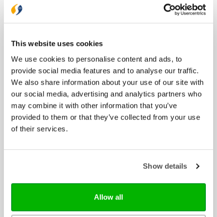
Bijbels
Bijbelse cadeaus
Het Boek
Herziene Statenvertaling
This website uses cookies
Nieuwe Bijbelvertaling 2021
We use cookies to personalise content and ads, to
Willibrordvertaling
provide social media features and to analyse our traffic.
Zij Lacht
We also share information about your use of our site with
our social media, advertising and analytics partners who
Boeken
may combine it with other information that you’ve
Bijbelstudie
provided to them or that they’ve collected from your use
Cadeau
of their services.
Dagboeken
Feestdagen
Geloofs- en gemeenteopbouw
Show details
Gezin
Jongeren
Kinderboeken
Allow all
Liefde en relatie
Lifestyle