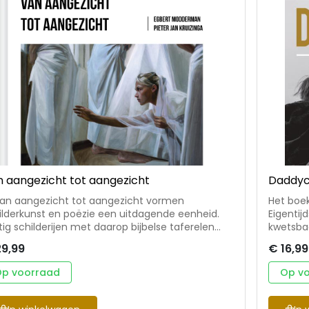
 aangezicht tot aangezicht
Daddyc
Van aangezicht tot aangezicht vormen
Het boek
ilderkunst en poëzie een uitdagende eenheid.
Eigenti
tig schilderijen met daarop bijbelse taferelen
kwetsba
 kunstschilder Egbert Modderman worden
zoektoch
29,99
€ 16,99
ombineerd met gedichten van de Groningse
kind? He
 Jan Kruizinga. In zowel de schilderijen
Naar hun
p voorraad
Op v
 in de poëzie kiezen schilder en auteur een
verleden, hed
ere invalshoek dan gebruikelijk waardoor de
perfecte
e verhalen in een nieuw licht komen te staan.
daarom 