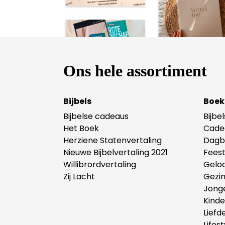
Ons hele assortiment
Bijbels
Boek
Bijbelse cadeaus
Bijbe
Het Boek
Cade
Herziene Statenvertaling
Dagb
Nieuwe Bijbelvertaling 2021
Fees
Willibrordvertaling
Gelo
Zij Lacht
Gezi
Jong
Kind
Liefd
Lifest