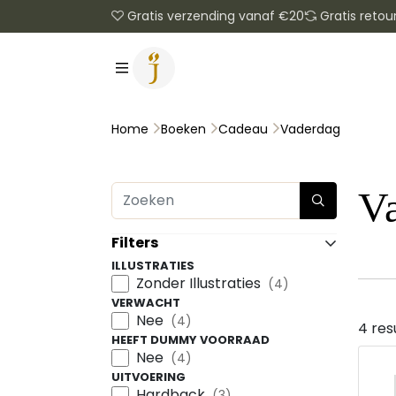
Gratis verzending vanaf €20
Gratis retou
Vaderdag
Home
Boeken
Cadeau
V
Filters
ILLUSTRATIES
Zonder Illustraties
(4)
VERWACHT
Nee
(4)
4 res
HEEFT DUMMY VOORRAAD
Nee
(4)
UITVOERING
Hardback
(3)