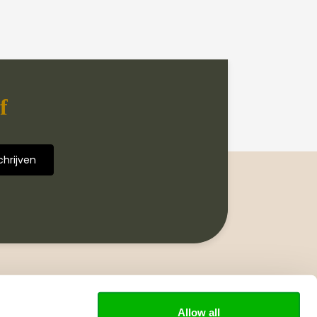
f
Volg ons
Allow all