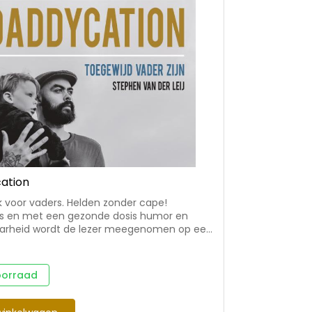
ation
 voor vaders. Helden zonder cape!
jds en met een gezonde dosis humor en
arheid wordt de lezer meegenomen op een
t. Hoe word ik de beste vader voor mijn
t boek laat vaders kijken in hun eigen ziel.
 verdriet, dromen, gemiste kansen,
oorraad
en en toekomst. Het karakter van de
 vader zit al in de man. De schrijver wil
als een beeldhouwer de kunst van het