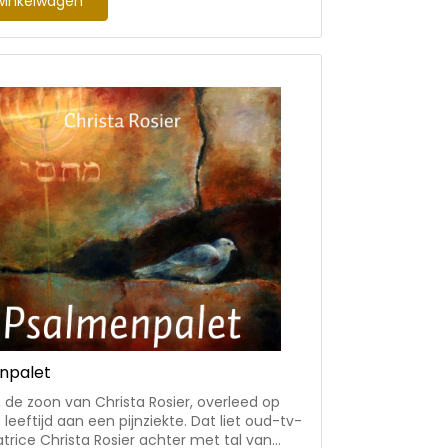
winkelwagen
ap uit de man beitelen. Van de lezer
t lef! Maar uiteindelijk heb je dan wel iets
n handen. Zowel door zijn werk als
ls ook vanuit zijn rol binnen De Stadskerk in
n staat de auteur dicht bij de leefwereld
eren. Zijn blik op vaderschap in combinatie
 eigen vaderschap past daarom goed bij de
 en ouders van deze tijd.
npalet
 de zoon van Christa Rosier, overleed op
 leeftijd aan een pijnziekte. Dat liet oud-tv-
trice Christa Rosier achter met tal van