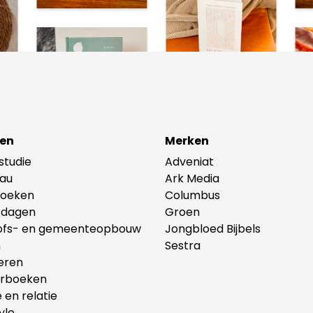
en
Merken
lstudie
Adveniat
au
Ark Media
oeken
Columbus
tdagen
Groen
ofs- en gemeenteopbouw
Jongbloed Bijbels
n
Sestra
eren
erboeken
e en relatie
yle