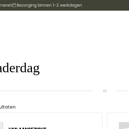
rneren
Bezorging binnen 1–2 werkdagen
aderdag
ultaten