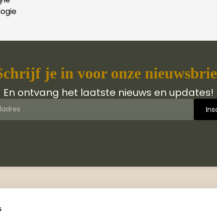
ogie
Schrijf je in voor onze nieuwsbrie
En ontvang het laatste nieuws en updates!
 van Jongbloed Media
Contact
jn wij
Manuscripten
s