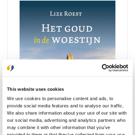
toepassen in de kerk, je werk en de maatschappij.
Arjan Zantingh (1972) maakte een bijzondere reis
van ongelovig naar gelovig en van bedrijfseconoom
naar voorganger van De Stadskerk in Groningen.
Arjan is een nuchtere noorderling met een bevlogen
hart.
Het goud in de woestijn
This website uses cookies
In het leven wisselen etappes vol bloei en blijdschap
We use cookies to personalise content and ads, to
zich af met etappes vol zorgen en onzekerheden.
provide social media features and to analyse our traffic.
Dit boek biedt lezers een goede grondhouding om
met de hindernissen en uitdagingen van het leven
We also share information about your use of our site with
€ 21,99
om te gaan. In Het goud in de woestijn neemt Lize
our social media, advertising and analytics partners who
Roest de lezer mee in het geromantiseerde verhaal
Op voorraad
may combine it with other information that you’ve
van Mozes, op zoek naar goud in de woestijn:
provided to them or that they’ve collected from your use