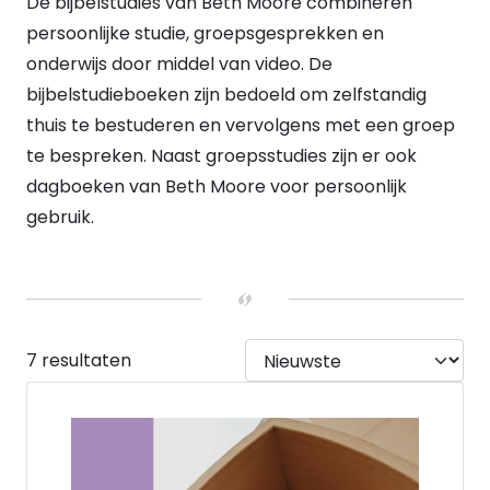
De bijbelstudies van Beth Moore combineren
UITVOERING
Paperback
persoonlijke studie, groepsgesprekken en
(7)
onderwijs door middel van video. De
bijbelstudieboeken zijn bedoeld om zelfstandig
thuis te bestuderen en vervolgens met een groep
te bespreken. Naast groepsstudies zijn er ook
dagboeken van Beth Moore voor persoonlijk
gebruik.
7 resultaten