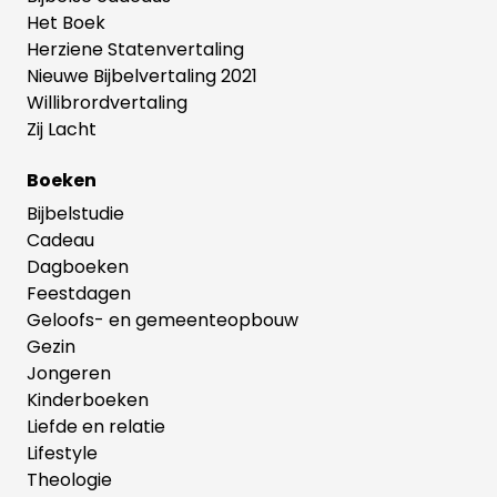
één boek. Ook hebben de boeken een modern,
Het Boek
nieuw omslag gekregen: dezelfde tijdloze en
Herziene Statenvertaling
verdiepende inhoud in een fris, nieuw jasje.
Nieuwe Bijbelvertaling 2021
Willibrordvertaling
Zij Lacht
Boeken
Bijbelstudie
Cadeau
Dagboeken
Feestdagen
Geloofs- en gemeenteopbouw
Gezin
Jongeren
Kinderboeken
Liefde en relatie
Lifestyle
Theologie