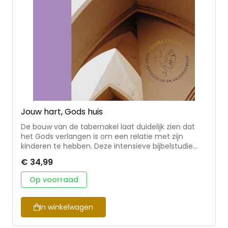
Jouw hart, Gods huis
De bouw van de tabernakel laat duidelijk zien dat
het Gods verlangen is om een relatie met zijn
kinderen te hebben. Deze intensieve bijbelstudie
gaat in op de bouw van de tabernakel, de betekenis
€ 34,99
van het gedetailleerde ontwerp en de belangrijke rol
die dit gebouw speelt in Gods eeuwige plan. Ook zie
Op voorraad
je de waarde ervan voor je dagelijkse wandel met
God en de geweldige vervulling door Jezus Christus.
Deze studie daagt je uit je hart te maken tot een
In winkelwagen
heilige plaats waar zijn liefde en heerlijkheid kunnen
neerdalen… tot een woon plaats voor de