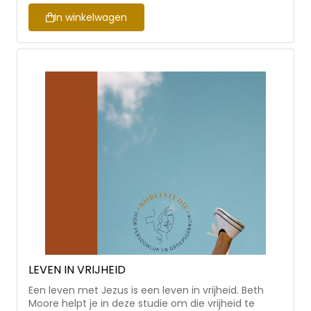
Bijbelstudieboeken eenvoudiger voor zowel
In winkelwagen
individueel gebruik als voor groepsgebruik worden
ingezet en is alle inhoud overzichtelijk gebundeld in
één boek. Ook hebben de boeken een modern,
nieuw omslag gekregen: dezelfde tijdloze en
verdiepende inhoud in een fris, nieuw jasje.
LEVEN IN VRIJHEID
Een leven met Jezus is een leven in vrijheid. Beth
Moore helpt je in deze studie om die vrijheid te