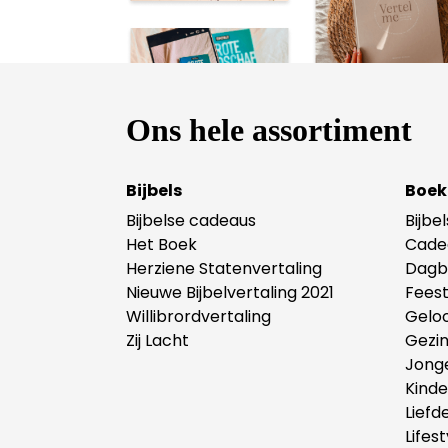
Ons hele assortiment
Bijbels
Boek
Bijbelse cadeaus
Bijbe
Het Boek
Cade
Herziene Statenvertaling
Dagb
Nieuwe Bijbelvertaling 2021
Fees
Willibrordvertaling
Gelo
Zij Lacht
Gezi
Jong
Kind
Liefd
Lifest