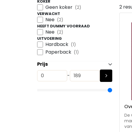
KOKER
2 res
Geen koker
(2)
VERWACHT
Nee
(2)
HEEFT DUMMY VOORRAAD
Nee
(2)
UITVOERING
Hardback
(1)
Paperback
(1)
Prijs
-
Ove
De 
man
van