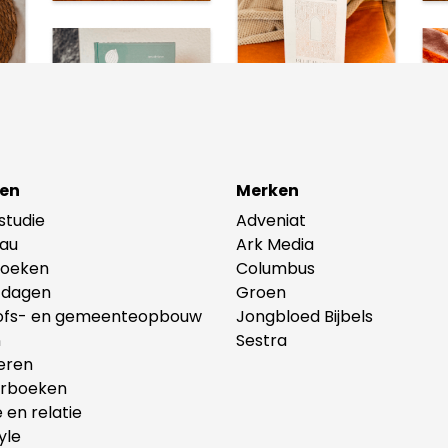
en
Merken
lstudie
Adveniat
au
Ark Media
oeken
Columbus
tdagen
Groen
ofs- en gemeenteopbouw
Jongbloed Bijbels
n
Sestra
eren
erboeken
e en relatie
yle