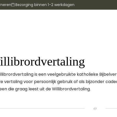
rneren
Bezorging binnen 1–2 werkdagen
llibrordvertaling
llibrordvertaling is een veelgebruikte katholieke Bijbelvert
ze vertaling voor persoonlijk gebruik of als bijzonder cad
een die graag leest uit de Willibrordvertaling.