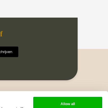
f
Volg ons
Allow all