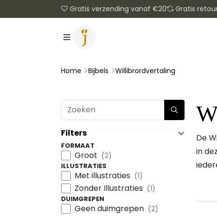
Gratis verzending vanaf €20
Gratis retou
Willibrordvertaling
Home
Bijbels
Wi
Filters
De Wi
FORMAAT
in de
Groot
(2)
ieder
ILLUSTRATIES
Met illustraties
(1)
Zonder Illustraties
(1)
DUIMGREPEN
Geen duimgrepen
(2)