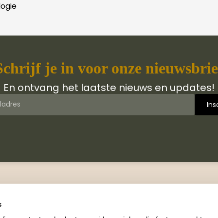
ogie
Schrijf je in voor onze nieuwsbrie
En ontvang het laatste nieuws en updates!
 van Jongbloed Media
Contact
jn wij
Manuscripten
s
hiedenis
Neem contact met ons op