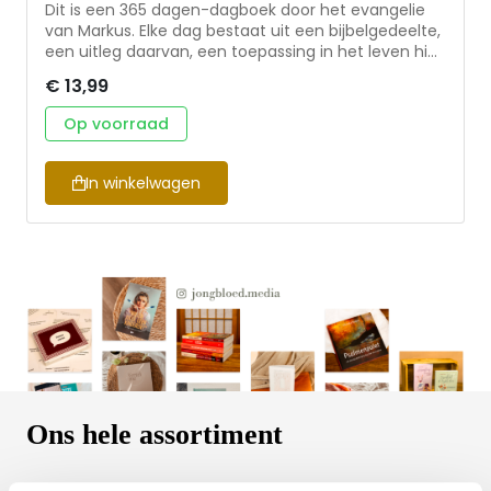
Dit is een 365 dagen-dagboek door het evangelie
van Markus. Elke dag bestaat uit een bijbelgedeelte,
een uitleg daarvan, een toepassing in het leven hier
en nu en een afsluitend gebed. Door je te verdiepen
€ 13,99
in dit evangelie, zul je Jezus leren kennen als de
langverwachte Messias, de Zoon van God. Dit
Op voorraad
dagboek is geschikt voor persoonlijk gebruik, en om
samen te lezen.
In winkelwagen
Ons hele assortiment