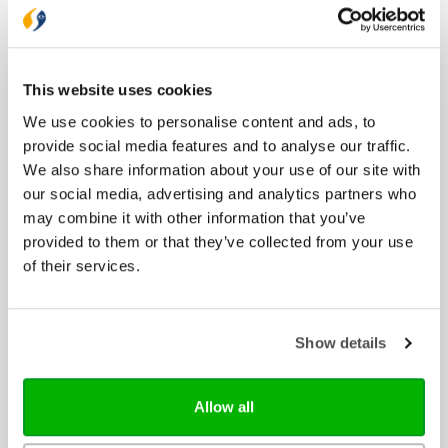
Bijbels
Bijbelse cadeaus
Het Boek
Herziene Statenvertaling
This website uses cookies
Nieuwe Bijbelvertaling 2021
We use cookies to personalise content and ads, to
Willibrordvertaling
provide social media features and to analyse our traffic.
Zij Lacht
We also share information about your use of our site with
our social media, advertising and analytics partners who
Boeken
may combine it with other information that you’ve
Bijbelstudie
provided to them or that they’ve collected from your use
Cadeau
of their services.
Dagboeken
Feestdagen
Geloofs- en gemeenteopbouw
Show details
Gezin
Jongeren
Kinderboeken
Allow all
Liefde en relatie
Lifestyle