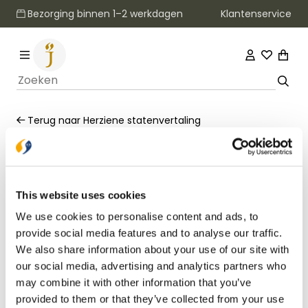
Klantenservice
Bezorging binnen 1–2 werkdagen
Terug naar
Herziene statenvertaling
Filters
This website uses cookies
FORMAAT
We use cookies to personalise content and ads, to
Groot
(3)
provide social media features and to analyse our traffic.
MATERIAAL
KLEUR OMSLAG
We also share information about your use of our site with
ILLUSTRATIES
our social media, advertising and analytics partners who
Met illustraties
(2)
may combine it with other information that you’ve
Zonder Illustraties
(1)
provided to them or that they’ve collected from your use
PSALMEN