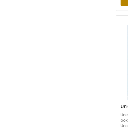
plof’ • fictie met een educatieve t
lee
inc
aanst
Jol
ins
ill
zic
dyn
Uni
Uni
ook
Uni