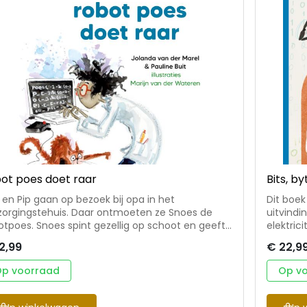
ot poes doet raar
Bits, by
s en Pip gaan op bezoek bij opa in het
Dit boek
zorgingstehuis. Daar ontmoeten ze Snoes de
uitvindi
otpoes. Snoes spint gezellig op schoot en geeft
elektric
es ... tot ze ineens heel raar doet! Prof Plof kijkt
computer
2,99
€ 22,9
 er aan de hand is. Hoe werkt Snoes precies en
Van de e
 gemaakt worden? In dit leesboek op AVI-E3
werkten 
p voorraad
Op v
eau ontdek je hoe een robot werkt en leer je iets
miljard 
ogrammeren. Uniek concept: science voor
millimet
innende lezer AVI-E3 serie ‘lees en leer met prof
mensen 