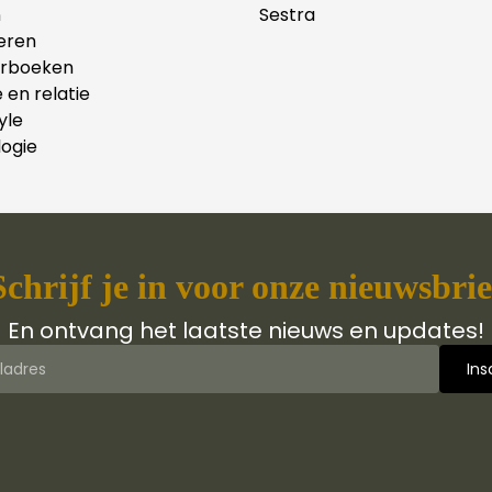
n
Sestra
eren
erboeken
e en relatie
yle
ogie
Schrijf je in voor onze nieuwsbrie
En ontvang het laatste nieuws en updates!