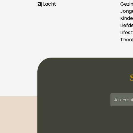
Zij Lacht
Gezi
Jong
Kind
Liefd
Lifest
Theol