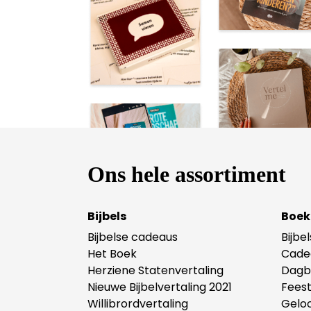
van 
van
con
Bur
coa
het 
Ons hele assortiment
Bijbels
Boek
Bijbelse cadeaus
Bijbe
Het Boek
Cade
Herziene Statenvertaling
Dagb
Nieuwe Bijbelvertaling 2021
Fees
Willibrordvertaling
Gelo