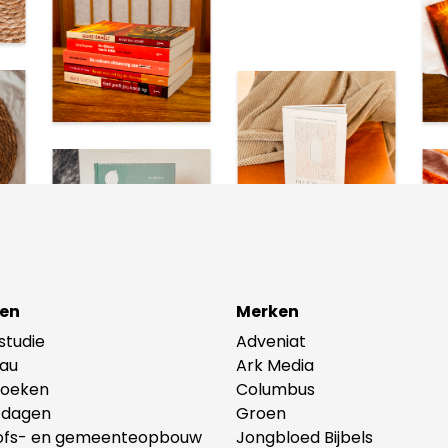
studie, werk, sociale omgeving en leefstijl Marije
 den Berg is auteur en veelgevraagd spreker op
ferenties en events. Vanuit haar bedrijven
eau Delight en De Ambitieuze Zakenvrouw
cht Marije vele (ondernemende) vrouwen op
gebied van zelfzorg, leefstijl en carrière.
en
Merken
lstudie
Adveniat
au
Ark Media
oeken
Columbus
tdagen
Groen
ofs- en gemeenteopbouw
Jongbloed Bijbels