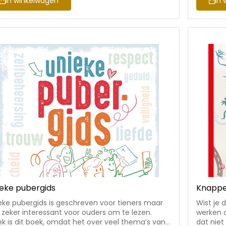
In winkelwagen
In 
wist • leuk
mensen 
sverhaal én informatie in aparte leesblokjes •
bestaat,
lusief proefjes en opdrachten • met humor en
uitvinden. Inclusief onderwerpen als n
ekelijke, energieke illustraties Pauline Buit en
deep fake
anda van der Marel verzorgen regelmatig
Voor kin
pirerend (educatief) materiaal voor kinderen. De
basis onde
ustraties van Marijn van der Wateren kenmerken
en bots 
h door heldere kleuren, veel beweging en fijne
ontwikke
amiek.
eke pubergids
Knappe
eke pubergids is geschreven voor tieners maar
Wist je d
 zeker interessant voor ouders om te lezen.
werken o
ek is dit boek, omdat het over veel thema’s van
dat niet