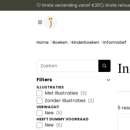
Gratis verzending vanaf €20
Gratis retou
Informatief
Home
Boeken
Kinderboeken
In
Filters
ILLUSTRATIES
Met illustraties
(3)
Zonder Illustraties
(2)
VERWACHT
5 res
Nee
(5)
HEEFT DUMMY VOORRAAD
Nee
(5)