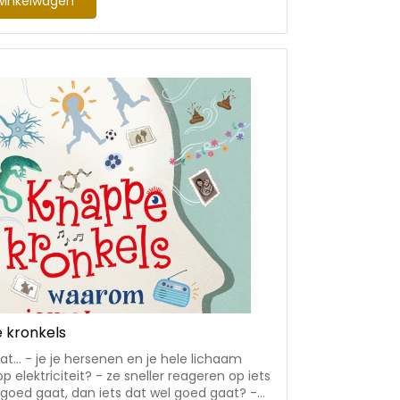
winkelwagen
gemaakte bacterie. Zolang de mensheid
 is ze van alles aan het onderzoeken en
epnieuws,
, online veiligheid, privacy, filterbubbel.
deren vanaf 9 jaar, zeer bruikbaar ook in het
rwijs en voortgezet onderwijs. Bits, bytes
2.0: Nu weer up to date met de nieuwste
lingen en trends
 kronkels
at... - je je hersenen en je hele lichaam
p elektriciteit? - ze sneller reageren op iets
 goed gaat, dan iets dat wel goed gaat? -