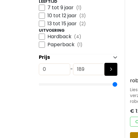
LEEFTIJD
7 tot 9 jaar
(1)
10 tot 12 jaar
(3)
13 tot 15 jaar
(2)
UITVOERING
Hardback
(4)
Paperback
(1)
Prijs
-
rob
Lie
ver
rob
kopj
€ 1
wat
kan ze
O
niv
over pr
beg