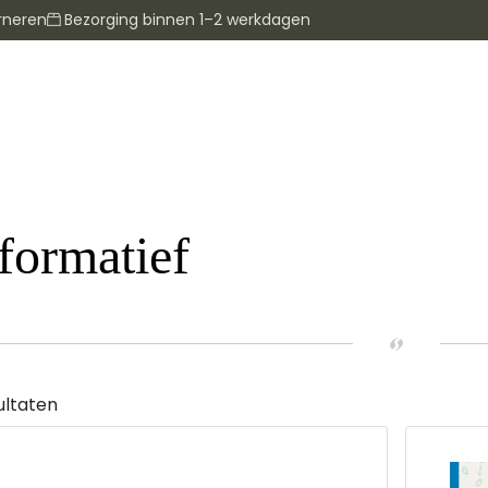
rneren
Bezorging binnen 1–2 werkdagen
formatief
ultaten