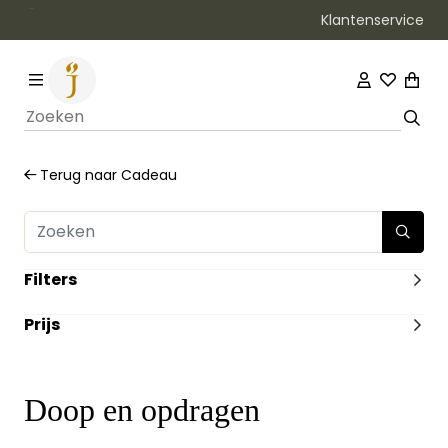
Klantenservice
Terug naar
Cadeau
Filters
ILLUSTRATIES
Prijs
Zonder Illustraties
(1)
VERWACHT
-
Nee
(1)
HEEFT DUMMY VOORRAAD
Doop en opdragen
Nee
(1)
UITVOERING