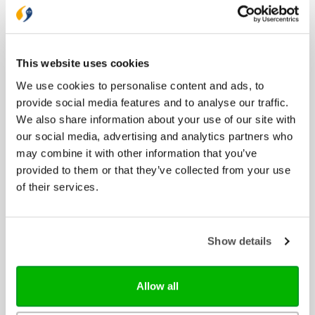
Bijbels
Bijbelse cadeaus
Het Boek
Herziene Statenvertaling
This website uses cookies
Nieuwe Bijbelvertaling 2021
We use cookies to personalise content and ads, to
Willibrordvertaling
provide social media features and to analyse our traffic.
Zij Lacht
We also share information about your use of our site with
our social media, advertising and analytics partners who
Boeken
may combine it with other information that you’ve
Bijbelstudie
provided to them or that they’ve collected from your use
Cadeau
of their services.
Dagboeken
Feestdagen
Geloofs- en gemeenteopbouw
Show details
Gezin
Jongeren
Kinderboeken
Allow all
Liefde en relatie
Lifestyle