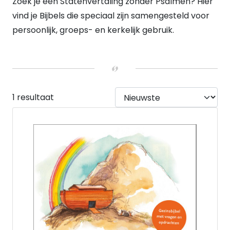
Zoek je een Statenvertaling zonder Psalmen? Hier
Geen koker
(1)
VERWACHT
vind je Bijbels die speciaal zijn samengesteld voor
Nee
(1)
persoonlijk, groeps- en kerkelijk gebruik.
HEEFT DUMMY VOORRAAD
Nee
(1)
UITVOERING
Hardback
(1)
1 resultaat