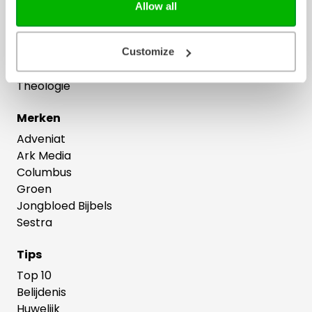
Gezin
Allow all
Jongeren
Kinderboeken
Liefde en relatie
Customize
Lifestyle
Theologie
Merken
Adveniat
Ark Media
Columbus
Groen
Jongbloed Bijbels
Sestra
Tips
Top 10
Belijdenis
Huwelijk