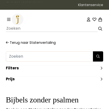
Klantenservice
Terug naar
Statenvertaling
Filters
FORMAAT
Prijs
Groot
(1)
ILLUSTRATIES
-
Met illustraties
(1)
DUIMGREPEN
Bijbels zonder psalmen
Geen duimgrepen
(1)
KOKER