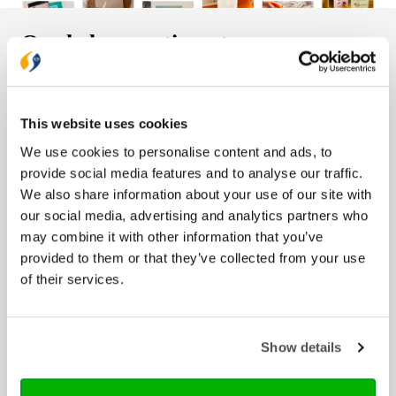
Ons hele assortiment
Bijbels
Bijbelse cadeaus
This website uses cookies
Het Boek
We use cookies to personalise content and ads, to
Herziene Statenvertaling
provide social media features and to analyse our traffic.
Nieuwe Bijbelvertaling 2021
We also share information about your use of our site with
Willibrordvertaling
our social media, advertising and analytics partners who
Zij Lacht
may combine it with other information that you’ve
provided to them or that they’ve collected from your use
Boeken
of their services.
Bijbelstudie
Cadeau
Dagboeken
Show details
Feestdagen
Geloofs- en gemeenteopbouw