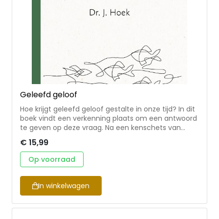
Geleefd geloof
Hoe krijgt geleefd geloof gestalte in onze tijd? In dit
boek vindt een verkenning plaats om een antwoord
te geven op deze vraag. Na een kenschets van
eigentijdse ontwikkelingen putten we uit de Bijbel als
€ 15,99
de rijke bron en de hoogste norm voor het
geloofsleven. Daarna leggen we ons oor te luister bij
Op voorraad
de gereformeerde traditie. Vervolgens worden lijnen
getrokken naar de actuele invulling van
geloofsbeleving in de eenentwintigste eeuw. Het
In winkelwagen
gaat hierbij om actuele vroomheid waarbij mensen
ootmoedig wandelen met God en tegelijkertijd met
beide benen in hun eigen tijd staan en open ogen