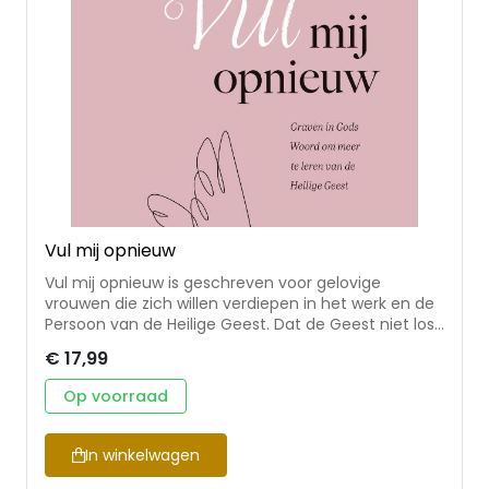
Vul mij opnieuw
Vul mij opnieuw is geschreven voor gelovige
vrouwen die zich willen verdiepen in het werk en de
Persoon van de Heilige Geest. Dat de Geest niet los
gezien kan worden van de Vader en de Zoon is door
€ 17,99
het hele boek heen duidelijk, maar de nadruk ligt op
de Heilige Geest. Lijnen over de vervulling en
Op voorraad
bekrachtiging met de Heilige Geest, praktische
lessen over de vrucht van de Geest en de
geestelijke gaven die Hij geeft worden op
In winkelwagen
eenvoudige, bijbelgetrouwe wijze dicht bij je hart