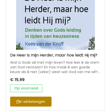
De Heer is mijn Herder, maar hoe leidt Hij mij?
Wat is Gods wil met mijn leven? Hoe leer ik de stem
van God verstaan? En hoe maak ik een goede
keuze als ik niet (zeker) weet wat God van me wil?
Het zijn vragen die door veel gelovigen gesteld
€ 15,99
worden, maar ook vragen waar veel verschillende
antwoorden op gegeven zijn. Hoe vinden we in die
Op voorraad
wirwar van visies een begaanbare weg? Met de
Bijbel en de gereformeerde traditie als uitgangspunt
biedt dit boek een eigentijdse gereformeerde visie
In winkelwagen
op keuzes maken in het licht van Gods leiding. Er
worden handvatten geboden om op een gelovige,