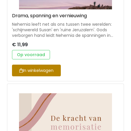
Drama, spanning en vernieuwing
Nehemia leeft net als ons tussen twee werelden:
'schijnwereld Susan' en 'ruïne Jeruzalem'. Gods
verborgen hand leidt Nehemia de spanningen in
van conflict, stalking en duivelse listen. Het werk van
€ 11,99
Gods Geest in Nehemia's biddende, bijbels-
principiële, georganiseerde, gepassioneerde en
Op voorraad
besliste levensstijl is van grote betekenis voor ons.
De bijbelstudies zijn voorzien van gespreksvragen en
liedsuggesties en daarmee goed bruikbaar voor
In winkelwagen
kringen in de gemeente.