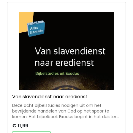
en daarom ontspannen, manier om te gaan met
het nemen van moeilijke beslissingen.
Van slavendienst naar eredienst
Deze acht bijbelstudies nodigen uit om het
bevrijdende handelen van God op het spoor te
komen. Het bijbelboek Exodus begint in het duistere
slavenhuis van Egypte en eindigt met de
€ 11,99
heerlijkheid van de HEERE die de tabernakel vult. Dat