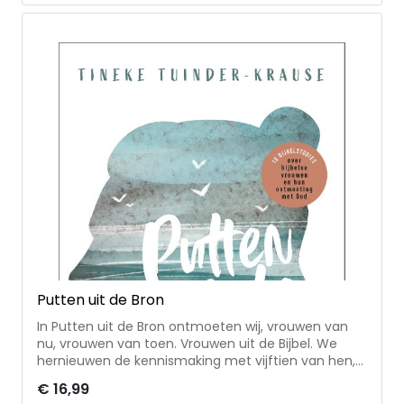
gebracht. De gespreksvragen kunnen gebruikt
worden voor persoonlijke overdenking, maar zijn ook
geschikt voor gebruik in vrouwenkringen en
bijbelstudiegroepen.
Putten uit de Bron
In Putten uit de Bron ontmoeten wij, vrouwen van
nu, vrouwen van toen. Vrouwen uit de Bijbel. We
hernieuwen de kennismaking met vijftien van hen,
nemen een kijkje in hun leven en trekken een tijdje
€ 16,99
met hen op. We ontdekken dat ze ondanks het