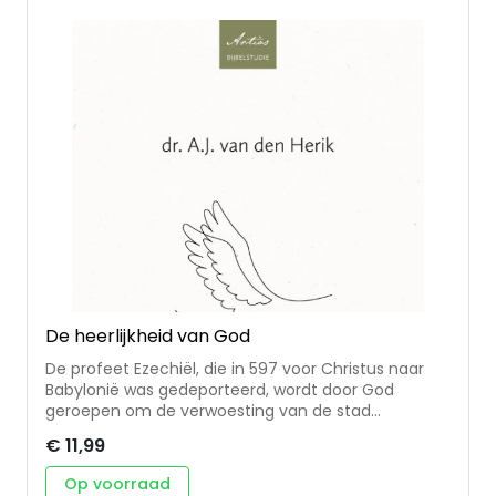
De heerlijkheid van God
De profeet Ezechiël, die in 597 voor Christus naar
Babylonië was gedeporteerd, wordt door God
geroepen om de verwoesting van de stad
Jeruzalem en haar tempel aan te kondigen. Door
€ 11,99
zijn visioenen worden we deelgenoot van het drama
dat God Zijn volk straft, maar hen ook redt,
Op voorraad
vernieuwt en tot glorie brengt. In dit boek brengt ds.