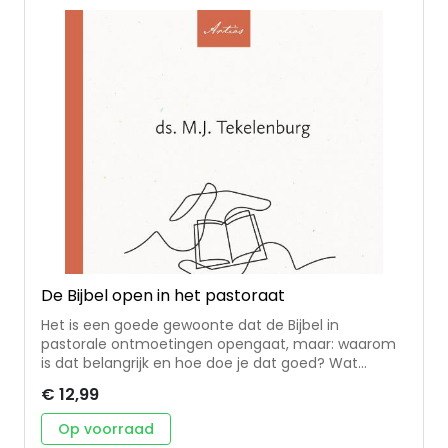
hebben voor hun roeping in de wereld. Dit boek
biedt een handreiking bij een voortgaande
zoektocht. Het heeft niet alleen betekenis voor
persoonlijke bezinning, maar ook voor
gemeenschappelijke bespreking in de gemeente.
Met het oog daarop zijn bij elk hoofdstuk
gespreksvragen gevoegd.
De Bijbel open in het pastoraat
Het is een goede gewoonte dat de Bijbel in
pastorale ontmoetingen opengaat, maar: waarom
is dat belangrijk en hoe doe je dat goed? Wat
vraagt dat van de bezoeker? In De Bijbel open in het
€ 12,99
pastoraat beschrijft ds. M.J. Tekelenburg praktisch
hoe het op verschillende manieren kan en belicht
Op voorraad
hij de achtergrond van die manieren. Het boek is