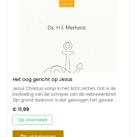
Het oog gericht op Jezus
Jezus Christus volop in het licht zetten. Dat is de
bedoeling van de schrijver van de Hebreeënbrief.
Zijn grond daarvoor is dat gelovigen het gevaar
lopen om af te haken en terug te vallen in hun
€ 11,99
oude levenspatroon. Zijn appèl is: let scherp op
Hem! In Het oog gericht op Jezus laat ds. H.I.
Op voorraad
Methorst zien hoe de lezers van deze brief
volharden te midden van gevaren en bedreigingen.
Zo houden vervolgde christenen wereldwijd moed in
In winkelwagen