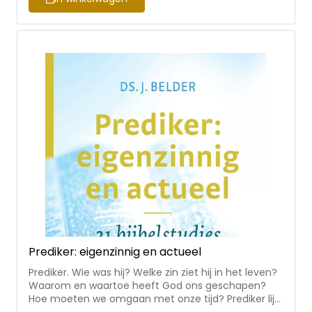
hun verdrukking. Zo houden wij het uit in een tijd vol
verleiding. We houden het oog gericht op Jezus, de
Leidsman en Voleinder van het geloof. Het boek
bestaat uit acht Bijbelstudies die voorzien zijn van
gespreksvragen en liedsuggesties. Om die reden is
het goed bruikbaar voor kringen in de gemeente.
Dominee H.I. Methorst (1976) is als predikant
verbonden aan de hervormde Eben-Haëzerkerk te
Apeldoorn. Eerder diende hij de gemeenten van
Nieuwland-Oosterwijk en Nieuwerkerk aan den IJssel.
Daarnaast is hij betrokken bij het werk van SDOK.
Prediker: eigenzinnig en actueel
Prediker. Wie was hij? Welke zin ziet hij in het leven?
Waarom en waartoe heeft God ons geschapen?
Hoe moeten we omgaan met onze tijd? Prediker lijkt