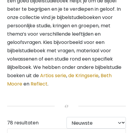
Een goed bijbelstudieboek helpt je om de Bijbel
Geen duimgrepen
(2)
beter te begrijpen en je te verdiepen in geloof. In
KOKER
Geen koker
(2)
onze collectie vind je bijbelstudieboeken voor
VERWACHT
persoonlijke studie, kringen en groepen, met
Nee
(78)
thema’s voor verschillende leeftijden en
HEEFT DUMMY VOORRAAD
Nee
(78)
geloofsvragen. Kies bijvoorbeeld voor een
UITVOERING
bijbelstudieboek met vragen, materiaal voor
Hardback
(3)
volwassenen of een studie rond een specifiek
Paperback
(73)
Bijbelboek. We hebben onder andere bijbelstudie
Puzzel
(1)
boeken uit de
Artios serie
,
de Kringserie
,
Beth
Kaarten
(1)
Moore
en
Reflect
.
78 resultaten