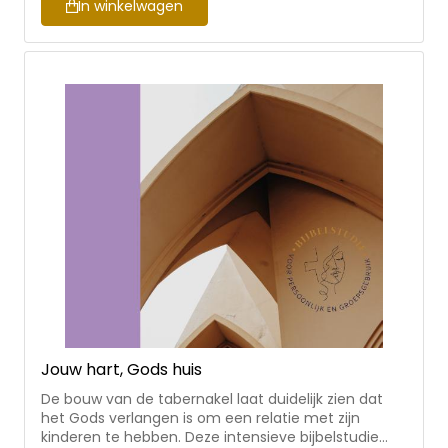
om te groeien in het liefhebben van God, je naast,
In winkelwagen
jezelf en ook de aarde. Geschikt voor kringgebruik
en persoonlijke studie. Jos Douma is predikant van
de Plantagekerk in Zwolle, initiator van de online
School voor Spiritualiteit en auteur.
Jouw hart, Gods huis
De bouw van de tabernakel laat duidelijk zien dat
het Gods verlangen is om een relatie met zijn
kinderen te hebben. Deze intensieve bijbelstudie