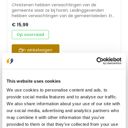
Christenen hebben verwachtingen van de
gemeente waar ze bij horen. Leidinggevenden
hebben verwachtingen van de gemeenteleden. Er
leven allerlei verwachtingen binnen de christelijke
€ 15,99
gemeente en die kunnen heel verschillend zijn. Wat
kan men voor elkaar betekenen? Wanneer wordt
Op voorraad
het spannend? Vroeger lag er veel vast en was er
veel vanzelfsprekend, maar die tijd is echt voorbij. Er
is van alles in beweging. De coronaperiode
In winkelwagen
versterkte ontwikkelingen die gaande waren. De
gemeente en jij helpt bij de bezinning en geeft
handreikingen. Het prikkelt om na te denken over de
eigen rol van de gemeenteleden en van hen die
leiding geven. Dit gebeurt aan de hand van de
volgende Bijbelse beelden: het lichaam van
This website uses cookies
Christus, de herder en de kudde, de tempel van God
We use cookies to personalise content and ads, to
en de bruid van Christus. Bezinning en bekering zijn
broodnodig, want de christelijke gemeente heeft
provide social media features and to analyse our traffic.
heel veel waarde: ze is van Gód. Over de auteur: Ds.
We also share information about your use of our site with
S.J. Verheij (1969) is predikant van de hervormde
our social media, advertising and analytics partners who
gemeente van Sliedrecht. Eerder diende hij de
may combine it with other information that you’ve
gemeenten van Vianen, Polsbroek en Vlist en
Barneveld.
provided to them or that they’ve collected from your use