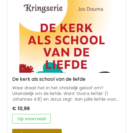
Bijbelstudies geschreven in gesprek met
gemeenteleden die op diverse manieren betrokken
zijn bij politiek en samenleving.
De kerk als school van de liefde
Waar draait het in het christelijk geloof om?
Uiteindelijk om de liefde. Want ‘God is liefde’ (1
Johannes 4:8) en Jezus zegt: ‘Aan jullie liefde voor
elkaar zal iedereen zien dat jullie mijn leerlingen zijn’
€ 10,99
(Johannes 13:35). In dit boekje vind je zeven
Bijbelstudies die je helpen om de kerk te zien als een
Op voorraad
school van de liefde. Een plek dus waar je dingen
leert, waar ontmoetingen plaatsvinden die je helpen