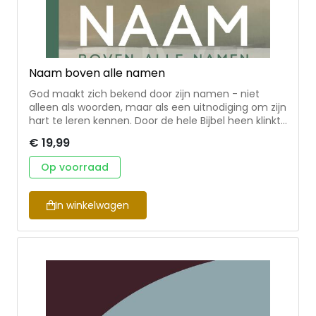
Naam boven alle namen
God maakt zich bekend door zijn namen - niet
alleen als woorden, maar als een uitnodiging om zijn
hart te leren kennen. Door de hele Bijbel heen klinkt
zijn verlangen dat wij Hem zien en kennen zoals Hij
€ 19,99
is. Dit boek neemt de lezer mee langs de
diepgaande betekenis van zijn Hebreeuwse namen,
Op voorraad
hoe Jezus die zichtbaar maakte, en hoe die van
betekenis zijn in het alledaagse leven. Met
persoonlijke verwerkingsvragen. Een inspirerende
In winkelwagen
reis van verwondering, uitdaging en genade. Mooi
opgemaakt door Huis van Mijn. Annemieke van
Bochove (1979) is tekstschrijver en marketeer bij
DagelijkseBroodkruimels. Ze schrijft vanuit een
verlangen om Gods hart zichtbaar te maken.