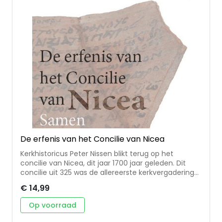
De erfenis van het Concilie van Nicea
Kerkhistoricus Peter Nissen blikt terug op het
concilie van Nicea, dit jaar 1700 jaar geleden. Dit
concilie uit 325 was de allereerste kerkvergadering
waarbij christenen uit alle windrichtingen samen
€ 14,99
kwamen. Zij zochten naar een besef van
verbondenheid en eenheid. De belijdenis die zij
Op voorraad
vaststelden wordt nog altijd wereldwijd beaamd. •
dit boekje gaat in op de thema’s die ter sprake