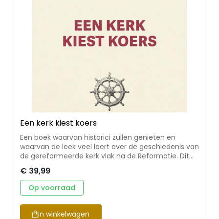
Een kerk kiest koers
Een boek waarvan historici zullen genieten en
waarvan de leek veel leert over de geschiedenis van
de gereformeerde kerk vlak na de Reformatie. Dit
boek is een uitgebreid onderzoek naar de
€ 39,99
confessionele ontwikkeling van de eerste
gereformeerde kerken in de Nederlanden (1560-
Op voorraad
1610). Welke koers koos het jonge kerkverband in de
eerste decennia van haar bestaan en hoeveel
ruimte bestond er om daarvan af te wijken? Die
In winkelwagen