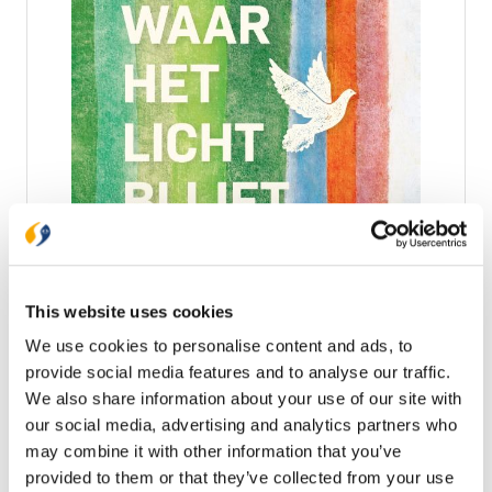
Waar het licht blijft
Wanneer heb je reden voor hoop? Hoe geef je
mensen hoop in hun laatste levensfase, of aan
militairen die uitgezonden worden? Hoe gaat het
This website uses cookies
met de kerk in een seculiere samenleving, en hoe
€ 29,99
We use cookies to personalise content and ads, to
wordt hoop in de jongerencultuur in beeld
gebracht? In dit boek geven onderzoekers en
provide social media features and to analyse our traffic.
Op voorraad
docenten van de Tilburg School of Theology hun
We also share information about your use of our site with
visie op de hoop. In verrassende beelden en
our social media, advertising and analytics partners who
woorden schrijven zij over hoop in al haar vormen.
In winkelwagen
may combine it with other information that you’ve
Voor mensen, kerken en gemeenschappen die na
het Heilig Jaar verder willen als ‘pelgrims van hoop’.
provided to them or that they’ve collected from your use