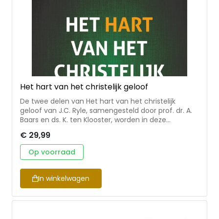
Het hart van het christelijk geloof
De twee delen van Het hart van het christelijk
geloof van J.C. Ryle, samengesteld door prof. dr. A.
Baars en ds. K. ten Klooster, worden in deze
hernieuwde uitgave samengevoegd. Met grote
€ 29,99
wijsheid en in opmerkelijke eenvoud weet Ryle de
klassieke leerstukken van het christelijk geloof te
Op voorraad
verwoorden. Thema’s van de hoofdstukken zijn
kernwoorden uit het christelijk geloof, zoals zonde,
vergeving, genade, het kruis en de Heilige Geest. De
In winkelwagen
stijl van Ryle is direct en duidelijk en spreekt ook nu
nog aan.