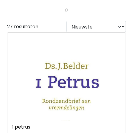
Ja
(1)
UITVOERING
Hardback
(7)
Paperback
(20)
27 resultaten
1 petrus