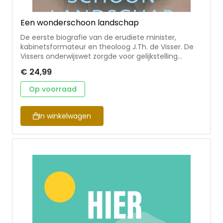
Een wonderschoon landschap
De eerste biografie van de erudiete minister,
kabinetsformateur en theoloog J.Th. de Visser. De
Vissers onderwijswet zorgde voor gelijkstelling
tussen openbaar en bijzonder onderwijs. Nog steeds
€ 24,99
vormt deze wet de basis voor het pluriforme
onderwijsbestel in Nederland. Het boek schetst de
Op voorraad
historisch boeiende tijd rond de ethische richting in
de Hervormde Kerk. Een must-read voor politici,
bestuurders in het onderwijs, theologen en historici!
In winkelwagen