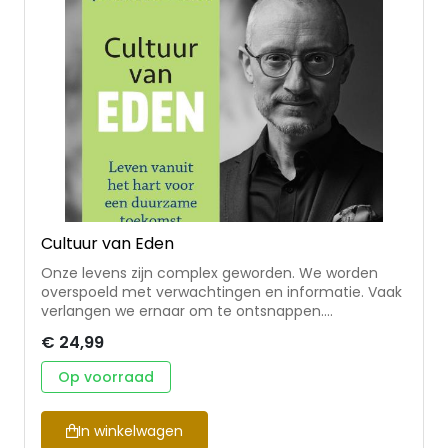
Cultuur van Eden
Onze levens zijn complex geworden. We worden
overspoeld met verwachtingen en informatie. Vaak
verlangen we ernaar om te ontsnappen.
Bestsellerauteur Johannes Hartl gaat in op dit diepe
€ 24,99
verlangen en laat glashelder zien wat we verloren
hebben. Niet als afrekening, maar als
Op voorraad
toekomstgerichte analyse. Dit is een diepgaand en
interdisciplinair non-fictieboek met een uitnodiging
voor een nieuwe cultuur: de Eden-cultuur. Hartl
In winkelwagen
schetst de drie belangrijkste voedingsstoffen van