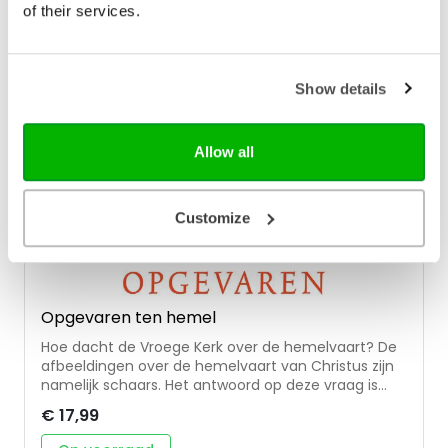
Onder redactie van Anton ten Klooster, met
of their services.
bijdragen van Frank Bosman, Jedidja van Boven,
Juliëtte van Deursen, Monique van Dijk, e.a.
Show details
Allow all
Customize
Opgevaren ten hemel
Hoe dacht de Vroege Kerk over de hemelvaart? De
afbeeldingen over de hemelvaart van Christus zijn
namelijk schaars. Het antwoord op deze vraag is
verrassend en in Opgevaren ten hemel neemt Prof.
€ 17,99
dr. M.A. van Willigen je mee door onder andere de
geschriften van belangrijke kerkvaders als