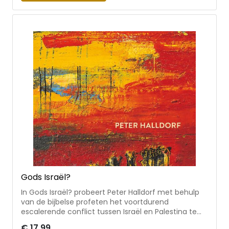
ons leven: verbinding, betekenis en schoonheid. Ga
mee op een verrassende reis door verschillende
disciplines: filosofie, psychologie, sociologie,
kunstgeschiedenis en religie.
Gods Israël?
In Gods Israël? probeert Peter Halldorf met behulp
van de bijbelse profeten het voortdurend
escalerende conflict tussen Israël en Palestina te
begrijpen. De manier waarop velen een standpunt
€ 17,99