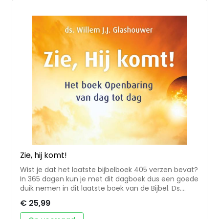
Zie, hij komt!
Wist je dat het laatste bijbelboek 405 verzen bevat?
In 365 dagen kun je met dit dagboek dus een goede
duik nemen in dit laatste boek van de Bijbel. Ds.
Willem J.J. Glashouwer helpt je daarbij, en maakt
€ 25,99
Openbaring op eenvoudige wijze toegankelijk. Elk
vers wordt besproken met een toelichting,