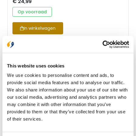
€ 24,99
die je elke dag aanmoedigen om te leven uit Gods
liefde.
Op voorraad
In een prachtige gebonden uitgave met praktisch
leeslint.
In winkelwagen
Max Lucado is voorganger in Oak Hills Church in
Texas (Amerika). Hij is getrouwd en heeft drie
dochters. Lucado heeft 75 boeken op zijn naam
staan, waaronder vele bestsellers in diverse landen.
In Nederland is Max Lucado vooral bekend om zijn
This website uses cookies
waardevolle boodschap in het prentenboek
'Niemand is zoals jij'.
We use cookies to personalise content and ads, to
provide social media features and to analyse our traffic.
We also share information about your use of our site with
our social media, advertising and analytics partners who
may combine it with other information that you’ve
provided to them or that they’ve collected from your use
of their services.