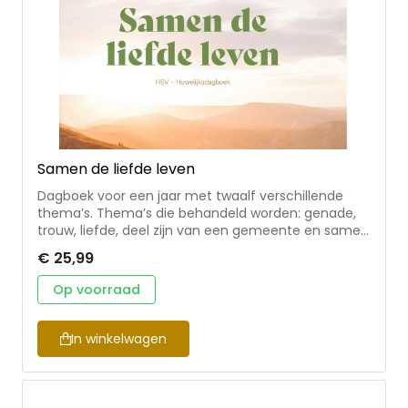
Samen de liefde leven
Dagboek voor een jaar met twaalf verschillende
thema’s. Thema’s die behandeld worden: genade,
trouw, liefde, deel zijn van een gemeente en samen
je plek innemen in de wereld. Samen de liefde leven
€ 25,99
is een prachtig dagboek om je huwelijksrelatie te
verdiepen. Het dagboek bevat een bijbellezing voor
Op voorraad
elke dag met korte uitleg en een gespreksvraag
waar echtparen samen over door kunnen praten.
Willeke Herwig-Donker is werkzaam als freelance
In winkelwagen
redacteur onder de naam Volzinnig. Ze schreef
(mee aan) diverse boeken, waaronder het
Vrouwendagboek bij de HSV. Het dagboek is
geschreven met medewerking van verschillende