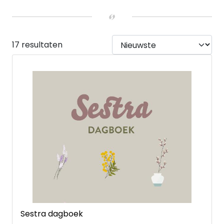
BIJZONDERE MOMENTEN
Afscheidsgeschenken
(1)
LEEFTIJD
13 tot 15 jaar
(1)
17 resultaten
Young Adult
(1)
UITVOERING
Hardback
(14)
Paperback
(3)
Sestra dagboek