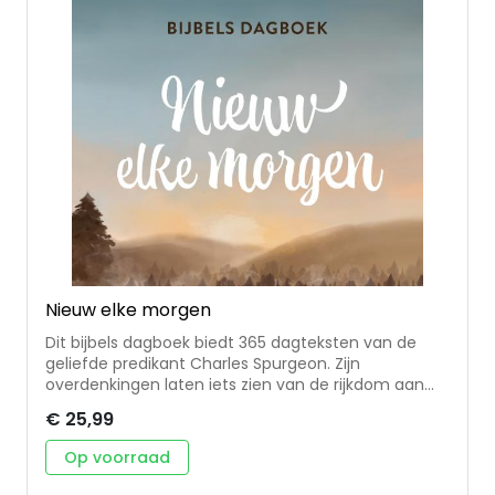
Nieuw elke morgen
Dit bijbels dagboek biedt 365 dagteksten van de
geliefde predikant Charles Spurgeon. Zijn
overdenkingen laten iets zien van de rijkdom aan
wijsheden in de Bijbel. Eerder uitgegeven bij Ark
€ 25,99
Media met de NBG-vertaling. Bij deze hernieuwde
uitgave wordt gebruik gemaakt van de HSV.
Op voorraad
Spurgeon brengt de wijsheden dicht bij mensen van
deze tijd. De korte, eenvoudige overdenkingen