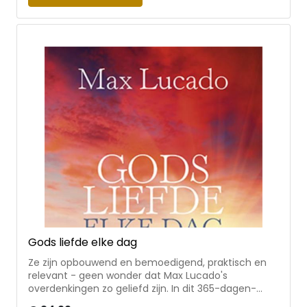
gehoorzaamheid maar ook wijsheid, pesten, alcohol
en zelfbeeld. Elke dag is hetzelfde opgebouwd; een
bijbeltekst, een korte inspirerende overdenking die
de nadruk legt op vertrouwen en de plannen die
God voor de lezer heeft. Met handig leeslint. One
God One Plan One Life helpt tieners bij het omgaan
met de verleidingen, stress en keuzes die horen bij
hun levensfase door te focussen op een van de
basisdingen in het leven: hun relatie met God.
Aantrekkelijk uitgevoerd met binnenwerk in 2
kleuren, leeslint en hardcover in handzaam
formaat.
Gods liefde elke dag
Ze zijn opbouwend en bemoedigend, praktisch en
relevant - geen wonder dat Max Lucado's
overdenkingen zo geliefd zijn. In dit 365-dagen-
dagboek vind je bijbeloverdenkingen en gebeden