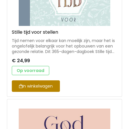
Stille tijd voor stellen
Tijd nemen voor elkaar kan moeilijk zijn, maar het is
ongelofelijk belangrijk voor het opbouwen van een
gezonde relatie. Dit 365-dagen-dagboek Stille tijd
voor stellen geeft frisse inzichten, bemoedigende
€ 24,99
bijbelgedeeltes, boeiende vragen om over na te
denken en inspirerende gebeden. Of ze nu nog
Op voorraad
maar pasgetrouwd zijn, of hun hele leven lang al bij
elkaar zijn, samen tijd voor God maken is de beste
manier voor stellen om de dag te beginnen of te
In winkelwagen
eindigen. Uit de serie A little God time – diverse
auteurs.