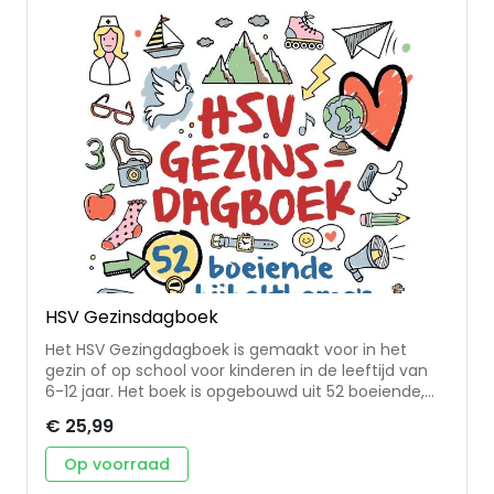
auteurs, onder wie de predikantsechtparen ds. Bert
en Inge Weerd, ds. Wilmer en Hanneke Blijdorp, ds.
Wiljan en Fransisca van Blijderveen en ds. Reint en
Laura van der Knijff.
HSV Gezinsdagboek
Het HSV Gezingdagboek is gemaakt voor in het
gezin of op school voor kinderen in de leeftijd van
6-12 jaar. Het boek is opgebouwd uit 52 boeiende,
heel verschillende thema’s zoals bergen, bomen en
€ 25,99
dieren, maar ook vergeving, wonderen en
vriendschap. Het is een dagboek bij de Herziene
Op voorraad
Statenvertaling.