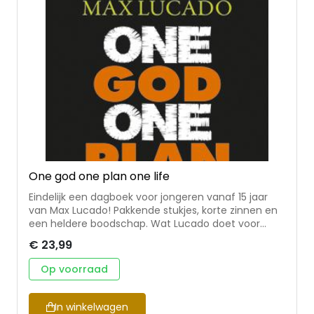
uitgegeven in samenwerking met Christenen voor
Israël.
One god one plan one life
Eindelijk een dagboek voor jongeren vanaf 15 jaar
van Max Lucado! Pakkende stukjes, korte zinnen en
een heldere boodschap. Wat Lucado doet voor
volwassenen en kinderen, kan hij ook voor jongeren.
€ 23,99
Het leven voor jongeren is lang niet altijd makkelijk.
Lucado wil hen aansporen om leiding, troost en
Op voorraad
bemoediging voor hun leven te zoeken in de Bijbel.
Dat doet hij op aansprekende, laagdrempelige wijze
met overdenkingen over vertrouwen,
In winkelwagen