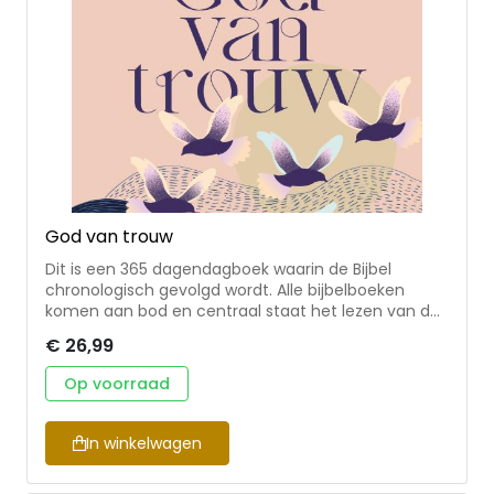
God van trouw
Dit is een 365 dagendagboek waarin de Bijbel
chronologisch gevolgd wordt. Alle bijbelboeken
komen aan bod en centraal staat het lezen van de
Bijbel. De dagboekstukjes zijn bedoeld als
€ 26,99
ondersteuning daarbij. Inclusief schrijfopdracht.
Nieske Sellesten Brinke is getrouwd en
Op voorraad
(pleeg)moeder van vijf jongeren. Zij schrijft, spreekt
en denkt mee over verschillende onderwerpen. Zie
ook www.nieskeselles.nl.
In winkelwagen