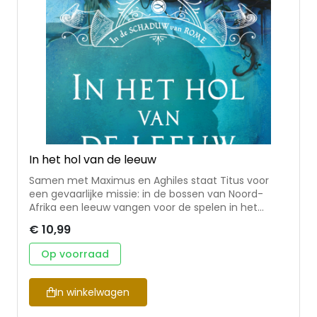
In het hol van de leeuw
Samen met Maximus en Aghiles staat Titus voor
een gevaarlijke missie: in de bossen van Noord-
Afrika een leeuw vangen voor de spelen in het
Colosseum. Aan boord van het schip is niet
€ 10,99
iedereen wie hij lijkt en de spanningen nemen toe.
Als de storm echt losbarst, zal blijken wie moedig is,
Op voorraad
maar ook wie in staat is tot verraad ... * 2e deel in de
serie 'In de schaduw van Rome' * spannend
avontuur in het oude Rome rond 300 na Christus,
In winkelwagen
een tijd waarin het gevaarlijk was om christen te zijn
* thema's: vriendschap, moed, geloof *