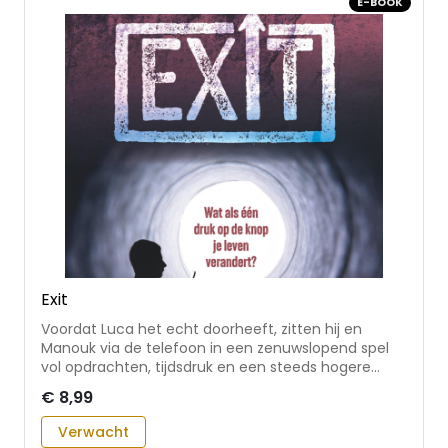
E-BOOK
Exit
Voordat Luca het echt doorheeft, zitten hij en
Manouk via de telefoon in een zenuwslopend spel
vol opdrachten, tijdsdruk en een steeds hogere
inzet. Luca raakt verstrikt in leugens, zijn vrienden
€ 8,99
keren zich van hem af en zijn cijfers kelderen. Maar
wanneer hij en Manouk willen stoppen, volgen er
Verwacht
bedreigingen ... - thema's: vriendschap, intimidatie,