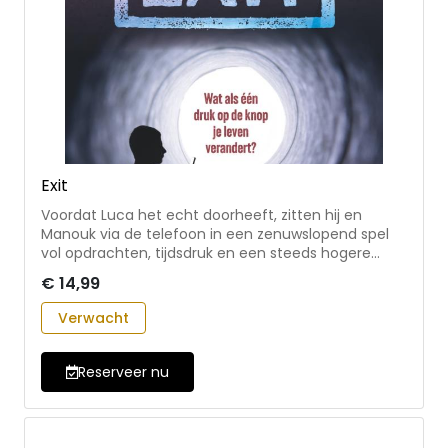
Exit
Voordat Luca het echt doorheeft, zitten hij en
Manouk via de telefoon in een zenuwslopend spel
vol opdrachten, tijdsdruk en een steeds hogere
inzet. Luca raakt verstrikt in leugens, zijn vrienden
€ 14,99
keren zich van hem af en zijn cijfers kelderen. Maar
wanneer hij en Manouk willen stoppen, volgen er
Verwacht
bedreigingen ... - thema's: vriendschap, intimidatie,
keuzes maken, moed om nee te zeggen - voor 12-
16 jaar
Reserveer nu