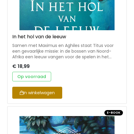
In het hol van de leeuw
Samen met Maximus en Aghiles staat Titus voor
een gevaarlijke missie: in de bossen van Noord-
Afrika een leeuw vangen voor de spelen in het
Colosseum. Aan boord van het schip is niet
€ 18,99
iedereen wie hij lijkt en de spanningen nemen toe.
Als de storm echt losbarst, zal blijken wie moedig is,
Op voorraad
maar ook wie in staat is tot verraad … • 2e deel in de
serie ‘In de schaduw van Rome’ • spannend
avontuur in het oude Rome rond 300 na Christus,
In winkelwagen
een tijd waarin het gevaarlijk was om christen te zijn
• thema’s: vriendschap, moed, geloof •
hoofdpersonen: drie bevriende jongens • in 6 andere
E-BOOK
talen vertaald • voor 12+