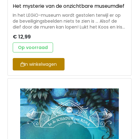
Het mysterie van de onzichtbare museumdief
In het LEGiO-museum wordt gestolen terwijl er op
de beveiligingsbeelden niets te zien is ... Alsof de
dief door de muren kan lopen! Lukt het Koos en Iris
om erachter te komen hoe de dief te werk gaat?
€ 12,99
Een spannend avontuur vol LEGO®, vriendschap en
speurderswerk van Detectivebureau Iris en Ko •
Op voorraad
humor & spanning • deel 24 in de serie
‘Detectivebureau Iris en Ko’ • voor ongeveer 9-12
jaar
In winkelwagen