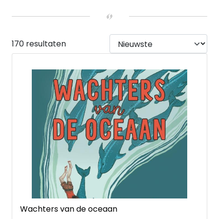
Hardback
(83)
Paperback
(18)
E-book
(69)
170 resultaten
Wachters van de oceaan