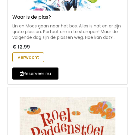
Waar is de plas?
Lin en Moos gaan naar het bos. Alles is nat en er zijn
grote plassen. Perfect om in te stampen! Maar de
volgende dag zijn de plassen weg. Hoe kan dat?
Samen met Prof Plof ontdekken ze dat water kan
€ 12,99
veranderen en hoe wolken ontstaan. En nog veel
meer … In dit vrolijke leesboek op AVI-M3 niveau
Verwacht
kom je erachter hoe een waterkringloop werkt.
Pauline Buit en Jolanda van der Marel verzorgen
regelmatig inspirerend (educatief) materiaal voor
Reserveer nu
kinderen. De illustraties van Marijn van der Wateren
kenmerken zich door heldere kleuren, veel
beweging en fijne dynamiek.