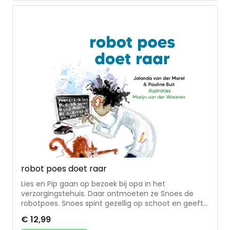
hoofdpersonen: drie bevriende jongens * in 6
andere talen vertaald * voor 12+
robot poes doet raar
Lies en Pip gaan op bezoek bij opa in het
verzorgingstehuis. Daar ontmoeten ze Snoes de
robotpoes. Snoes spint gezellig op schoot en geeft
kopjes ... tot ze ineens heel raar doet! Prof Plof kijkt
€ 12,99
wat er aan de hand is. Hoe werkt Snoes precies en