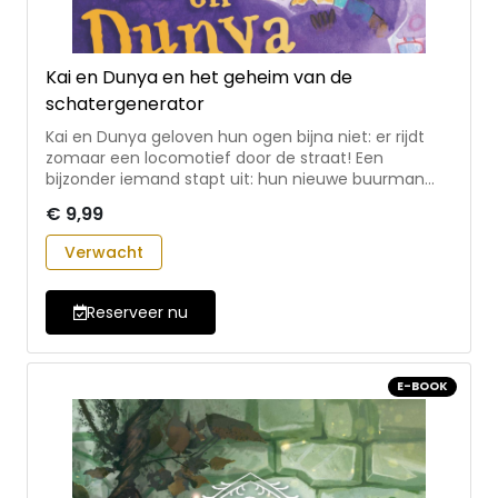
Kai en Dunya en het geheim van de
schatergenerator
Kai en Dunya geloven hun ogen bijna niet: er rijdt
zomaar een locomotief door de straat! Een
bijzonder iemand stapt uit: hun nieuwe buurman
professor doctor Jan Toeternuitjes. Al snel mogen
€ 9,99
Kai en Dunya de professor helpen met het maken
van een schatergenerator: een machine die ervoor
Verwacht
zorgt dat niemand meer verdrietig is. Dunya ziet dat
helemaal zitten, maar Kai krijgt steeds meer twijfels.
Is het wel zo'n goed idee om altijd maar vrolijk te
Reserveer nu
zijn? - humoristisch en fantasierijk verhaal dat
aanzet tot nadenken - voor ongeveer 8-10 jaar -
AVI-M6
E-BOOK