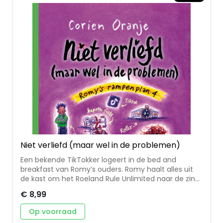
geit terug op AVI E4-niveau Auteur Corien Oranje en
illustrator Marja Meijer werken al jaren met veel
plezier aan de boeken over juf Fiep op AVI-3/4
niveau.
Niet verliefd (maar wel in de problemen)
Een bekende TikTokker logeert in de bed and
breakfast van Romy’s ouders. Romy haalt alles uit
de kast om het Roeland Rule Unlimited naar de zin
te maken. Roeland is onder de indruk en maakt een
€ 8,99
filmpje waarna de boekingen binnenstromen. Maar
dan ontdekt de TikTokker dat zijn Rolex verdwenen
Op voorraad
is en hij beschuldigt Romy’s familie van diefstal.