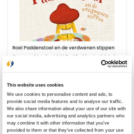
Roel Paddenstoel en de verdwenen stippen
Op een ochtend ontdekt Roel Paddenstoel dat zijn
acht stippen verdwenen zijn! Er volgt een bijzondere
reis door het bos, op zoek naar wat hij kwijt is.
Onderweg ontmoet Roel Paddenstoel zijn vrienden
€ 17,99
die hem elk iets van zichzelf geven: een nieuwe stip,
een luisterend oor, een helpende hand. Langzaam
This website uses cookies
Verwacht
maar zeker groeit zijn vertrouwen en leert hij dat
We use cookies to personalise content and ads, to
hoe je eruitziet niet het belangrijkste is … • warm en
provide social media features and to analyse our traffic.
kleurrijk prentenboek • thema’s: de kracht van
Reserveer nu
vriendschap, omgaan met verandering,
We also share information about your use of our site with
doorzettingsvermogen, eigenwaarde,
our social media, advertising and analytics partners who
zelfvertrouwen • leuke weetjes en opdrachtjes • aan
may combine it with other information that you’ve
het eind een verrassende onthulling over de
verdwenen stippen Robin Nicolai had altijd al een
provided to them or that they’ve collected from your use