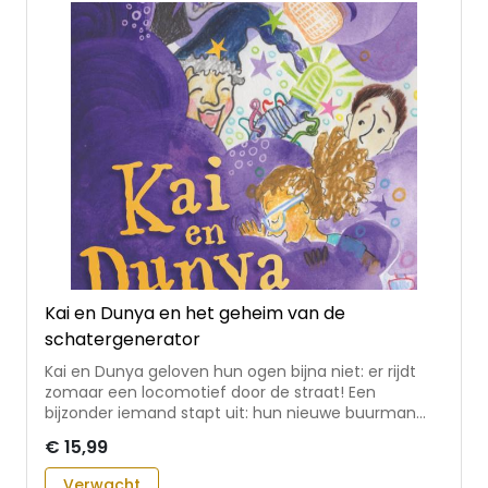
Kai en Dunya en het geheim van de
schatergenerator
Kai en Dunya geloven hun ogen bijna niet: er rijdt
zomaar een locomotief door de straat! Een
bijzonder iemand stapt uit: hun nieuwe buurman
professor doctor Jan Toeternuitjes. Al snel mogen
€ 15,99
Kai en Dunya de professor helpen met het maken
van een schatergenerator: een machine die ervoor
Verwacht