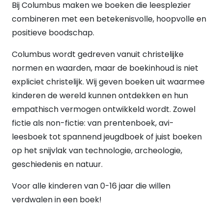
Bij Columbus maken we boeken die leesplezier
Nee
(94)
combineren met een betekenisvolle, hoopvolle en
Ja
(76)
AVI-NIVEAU
positieve boodschap.
E3
(8)
E4
(3)
Columbus wordt gedreven vanuit christelijke
E5
(21)
normen en waarden, maar de boekinhoud is niet
M3
(2)
expliciet christelijk. Wij geven boeken uit waarmee
M4
(5)
kinderen de wereld kunnen ontdekken en hun
M5
(11)
empathisch vermogen ontwikkeld wordt. Zowel
M6
(1)
fictie als non-fictie: van prentenboek, avi-
LEEFTIJD
leesboek tot spannend jeugdboek of juist boeken
Baby's en peuters
(1)
4 tot 6 jaar
op het snijvlak van technologie, archeologie,
(9)
7 tot 9 jaar
(72)
geschiedenis en natuur.
10 tot 12 jaar
(74)
Voor alle kinderen van 0-16 jaar die willen
13 tot 15 jaar
(29)
verdwalen in een boek!
Young Adult
(6)
UITVOERING