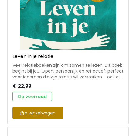
Leven in je relatie
Veel relatieboeken zijn om samen te lezen. Dit boek
begint bij jou. Open, persoonlijk en reflectief: perfect
voor iedereen die zijn relatie wil versterken – ook als
de ander (nog) niet mee wil doen. Een persoonlijk
€ 22,99
werkboek voor iedereen die wil groeien in zijn relatie,
geschreven door ervaren relatietherapeut, Met
Op voorraad
praktische oefeningen, creatieve opdrachten en
reflectievragen. Gericht op de individuele partner,
ook toepasbaar zonder de ander. Warm, open en
In winkelwagen
toegankelijk geschreven, met extra verdieping
online: video’s en downloads. Relevant voor
boekhandels, therapeuten en het brede
zelfhulpsegment. Willeke van Voorst is