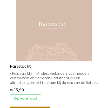
het ND schrijft ze columns en maakt ze podcasts
over relaties & seks.
Hartstocht
• Huis van Mijn • Vinden, verbinden, vasthouden,
vertrouwen en verliezen Hartstocht is een
uitnodiging om stil te staan bij de reis van de liefde.
Door middel van gedichten, gebeden en illustraties
€ 15,99
laat elk hoofdstuk een andere fase van de liefde
zien: van het moment waarop twee harten elkaar
Op voorraad
vinden, tot het verbinden aan elkaar, het
vasthouden in trouw en vertrouwen, en de soms