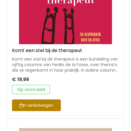
Komt een stel bij de therapeut
Komt een stel bij de therapeut is een bundeling van
vijftig columns van Feniks de la Fosse, over thema’s
die ze tegenkomt in haar praktijk. In iedere column
spreekt Feniks met een stel of individu over
€ 19,99
herkenbare moeilijkheden en uitdagingen op het
vlak van relaties en seks. Feniks’ columns werden
Op voorraad
oorspronkelijk in het Nederlands Dagblad geplaatst.
De columns zijn in gespreksvorm geschreven met
na elke column een oefening, tip of overdenking
In winkelwagen
om mee aan de slag te gaan en een QR-code voor
het beluisteren van de bijbehorende ND-podcast
met Marien Korterink. Feniks de la Fosse is
psycholoog, relatietherapeut en seksuoloog. Voor