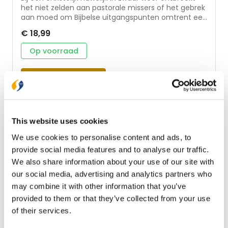
het niet zelden aan pastorale missers of het gebrek
aan moed om Bijbelse uitgangspunten omtrent een
huwelijk hoog te houden. Principieel-praktische en
€ 18,99
realistische handvatten voor pastores,
huwelijkspartners, ex-echtgenoten, stiefouders en
Op voorraad
iedereen die betrokken is bij (de dreiging van) een
ingestort huwelijkshuis. Dit boek gaat verder waar
andere verhalen vaak stoppen: ook ná een
In winkelwagen
echtscheiding zijn het juist de bijbelse
uitgangspunten die de beste richtingaanwijzers zijn
voor de (on)mogelijkheden van herstel, verwerking,
veerkracht en een nieuw huwelijk. De auteur,
This website uses cookies
Margreet Holtmanvan den Beukel, geeft een inkijkje
vanuit het proces van een scheiding met alle
We use cookies to personalise content and ads, to
fundamentele vragen en pijn die daarbij horen. Ze is
provide social media features and to analyse our traffic.
hertrouwd, moeder van 3 kinderen en 3
We also share information about your use of our site with
stiefkinderen en in het dagelijks leven werkzaam als
docent Maatschappijleer op een reformatorische
our social media, advertising and analytics partners who
middelbare school.
may combine it with other information that you’ve
provided to them or that they’ve collected from your use
of their services.