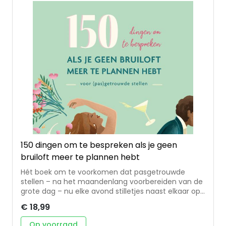
relatietherapeut en oprichter van
www.leveninjerelatie.nl. Ze schreef dit boek vanuit
haar ervaring als therapeut én als partner.
150 dingen om te bespreken als je geen
bruiloft meer te plannen hebt
Hét boek om te voorkomen dat pasgetrouwde
stellen – na het maandenlang voorbereiden van de
grote dag – nu elke avond stilletjes naast elkaar op
de bank moeten zitten. Verdiepend en verbindend
€ 18,99
voor je huwelijk. • Cadeauboek om te geven aan
(pas)getrouwde stellen, prachtig vormgegeven
Op voorraad