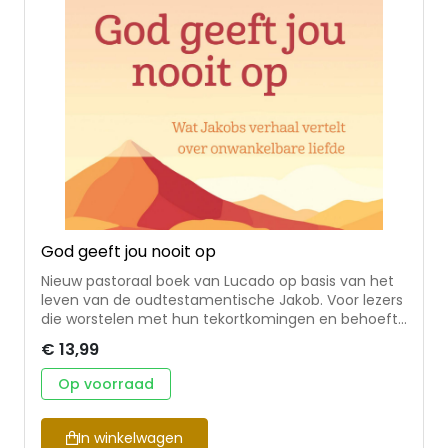
God geeft jou nooit op
Nieuw pastoraal boek van Lucado op basis van het
leven van de oudtestamentische Jakob. Voor lezers
die worstelen met hun tekortkomingen en behoefte
hebben aan bijbelse bevestiging en bemoediging
€ 13,99
dat Gods genade en vergeving ook voor hen is en
dat God ook hen wil gebruiken. Primair voor
Op voorraad
individueel gebruik, maar ook geschikt om als groep
door te nemen. Max Lucado is jarenlang voorganger
geweest, in Brazilië en in de VS. Zijn bjjbelse
In winkelwagen