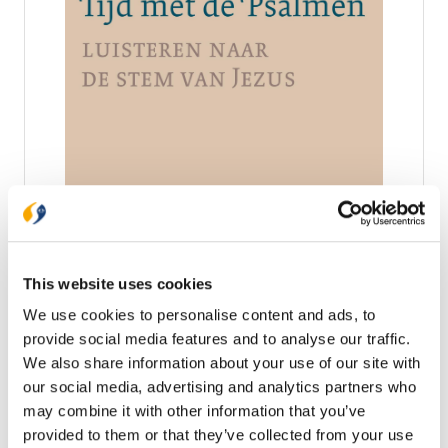
Tijd met de Psalmen
Ben je op zoek naar een eenvoudige en toch
diepgaande manier om je te verbinden met de
Psalmen? Zoek je vernieuwing van je dagelijkse
This website uses cookies
omgang met woorden van God? Dit boekje geeft je
€ 11,99
We use cookies to personalise content and ads, to
bij elke psalm een heel korte overdenking over één
vers. Je wordt uitgenodigd om volgens de vier
provide social media features and to analyse our traffic.
Op voorraad
stappen van de lectio divina dit ene psalmwoord
We also share information about your use of our site with
binnen te laten komen: 1) lezen 2) overdenken 3)
our social media, advertising and analytics partners who
bidden 4) verstillen Je kunt elke lectio ook
In winkelwagen
may combine it with other information that you’ve
beluisteren als een podcast van drie minuten. Laat
je 150 dagen lang op eenvoudige manier inspireren
provided to them or that they’ve collected from your use