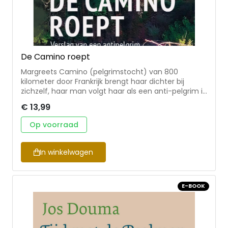
De Camino roept
Margreets Camino (pelgrimstocht) van 800
kilometer door Frankrijk brengt haar dichter bij
zichzelf, haar man volgt haar als een anti-pelgrim in
zijn Ford Transit-camper. Het boek eindigt
€ 13,99
verrassend in Lourdes, een van de belangrijkste
pelgrimsoorden die er is. Het is een fijnzinnig boek
Op voorraad
waarmee de auteur reflecteert op het pelgrimeren
en de zin van het leven. Met grappige anekdotes,
diepzinnige gedachten en een echte (en kritische)
In winkelwagen
kijk in het leven van de pelgrim.
E-BOOK