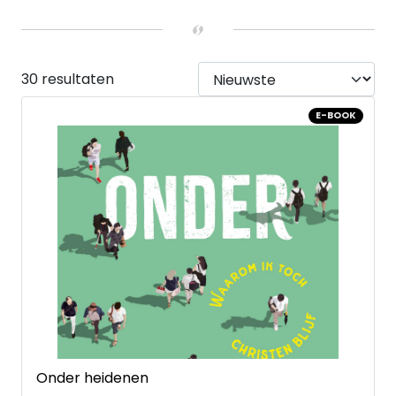
Nee
(1)
Ja
(29)
LEEFTIJD
4 tot 6 jaar
(1)
30 resultaten
UITVOERING
Hardback
(1)
E-BOOK
E-book
(29)
Onder heidenen