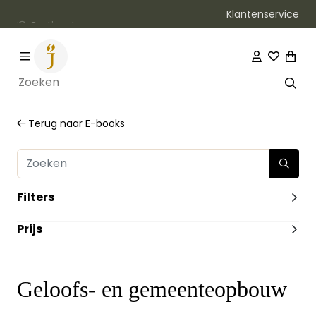
Klantenservice
Gratis retourneren
Terug naar
E-books
Filters
ILLUSTRATIES
Prijs
Met illustraties
(1)
Zonder Illustraties
(29)
-
VERWACHT
Ja
(2)
Geloofs- en gemeenteopbouw
Nee
(28)
HEEFT DUMMY VOORRAAD