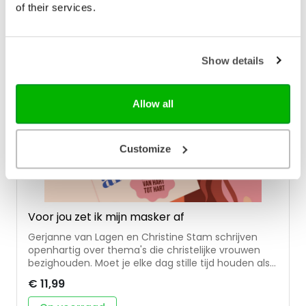
door de zeggingskracht van de Psalmen! Jos
of their services.
E-BOOK
Douma is predikant van de Plantagekerk in Zwolle,
initiator van de online School voor Spiritualiteit en
auteur.
Show details
Allow all
Customize
Voor jou zet ik mijn masker af
Gerjanne van Lagen en Christine Stam schrijven
openhartig over thema's die christelijke vrouwen
bezighouden. Moet je elke dag stille tijd houden als
drukke moeder? Zijn werkende moeders wel goede
€ 11,99
moeders? Hoe ga je om met schuldgevoel? Kan
een mens onvoorwaardelijk liefhebben en totaal