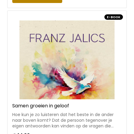
dagboeken en pastorale (kinder) boeken worden
over de hele wereld gelezen. Van veel van zijn titels
zijn al meer dan een miljoen exemplaren verkocht.
E-BOOK
Samen groeien in geloof
Hoe kun je zo luisteren dat het beste in de ander
naar boven komt? Dat de persoon tegenover je
eigen antwoorden kan vinden op de vragen die
hem of haar bezighouden? * De jezuïet Franz Jalics