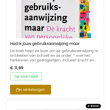
Had ik jouw gebruiksaanwijzing maar
Dit boek helpt de lezer om de gebruiksaanwijzing te
ontdekken van zichzelf en de ander. * over het
herkennen van gedragsstijlen, inclusief kracht en
valkuilen * met uitleg over drijfveren en emotionele
€ 11,99
intelligentie (EQ); leren herkennen en beheersen
van interne en externe emoties * inclusief verwijzing
Op voorraad
naar bijbelse identificatiefiguren en een
inspirerende omschrijving van gedragsstijlen,
drijfveren en emoties van Jezus * bevat veel
In winkelwagen
praktijkvoorbeelden, overzichtelijke tabellen en
verhelderend beeld- en oefenmateriaal * voor een
breed publiek, met name voor leidinggevenden (in
E-BOOK
onderwijs, gezin, bedrijfs- of kerkelijk leven) Cock