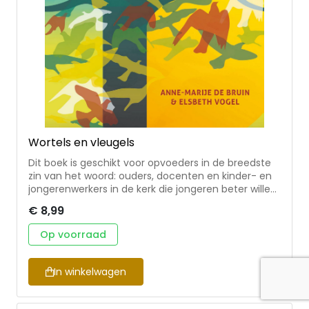
Wortels en vleugels
Dit boek is geschikt voor opvoeders in de breedste
zin van het woord: ouders, docenten en kinder- en
jongerenwerkers in de kerk die jongeren beter willen
begrijpen en begeleiden op het gebied van geloof
€ 8,99
en identiteit. Het boek ontrafelt de religieuze
identiteit van jongeren die opgroeien in een
Op voorraad
christelijke context aan de hand van verschillende
thema's. Het perspectief van de jongeren is hierbij
leidend. Wat dit boek boeiend maakt, is dat
In winkelwagen
wetenschappelijke inzichten geïllustreerd worden
met ervaringen en concrete voorbeelden van
jongeren zelf. De lezer wordt uitgedaagd te