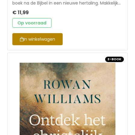
boek na de Bijbel in een nieuwe hertaling. Makkelijk
leesbaar voor jong en oud. Vol praktische spreuken
€ 11,99
om je leven richting te geven.
Op voorraad
In winkelwagen
E-BOOK