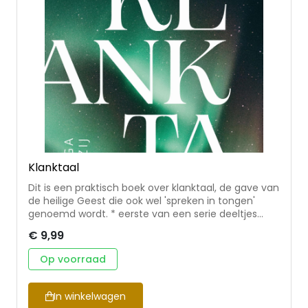
Klanktaal
Dit is een praktisch boek over klanktaal, de gave van
de heilige Geest die ook wel 'spreken in tongen'
genoemd wordt. * eerste van een serie deeltjes
over de gaven van de Geest * praktische insteek
€ 9,99
van Agnes Huizenga, met een theologische
inbedding en onderbouwing van Wim Noordzij. *
Op voorraad
antwoorden op vragen als : Wat is klanktaal? Wat
zegt de Bijbel erover? Is het ook voor nu? Waarom
zou je in tongen spreken en (hoe) kun je het leren?
In winkelwagen
* persoonlijke verhalen en inspirerende