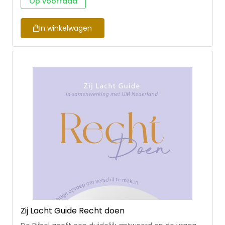
Op voorraad
onbaatzuchtig zijn? Met taalgrapjes en fijnzinnige
humor balanceren Christine en Gerjanne tussen
ernst en luchtigheid, tussen hemel en aarde.
In winkelwagen
Zij Lacht Guide Recht doen