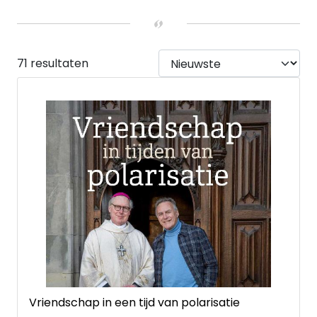
Nee
(69)
Ja
(2)
UITVOERING
Hardback
(14)
71 resultaten
Paperback
(56)
Kaarten
(1)
Vriendschap in een tijd van polarisatie