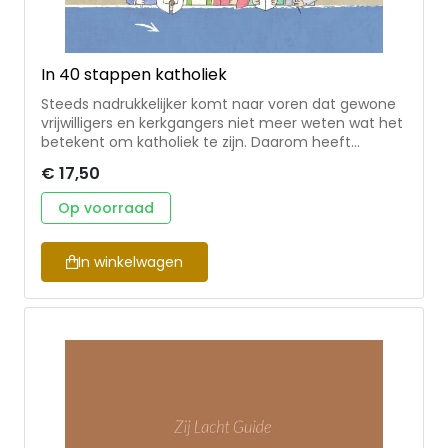
In 40 stappen katholiek
Steeds nadrukkelijker komt naar voren dat gewone
vrijwilligers en kerkgangers niet meer weten wat het
betekent om katholiek te zijn. Daarom heeft
pastoraal werkster Nellie Sluis voor de toerusting van
€ 17,50
die vrijwilligers en kerkgangers een prachtig project
gemaakt dat ook gebruikt kan worden door mensen
Op voorraad
die graag katholiek willen worden. Daarom heet dit
project ‘In 40 stappen katholiek'. Oorspronkelijk
gemaakt voor vormelingen is dit mooie project
In winkelwagen
herzien en geschikt gemaakt voor katholieken die
hun identiteit willen oppoetsen. Nellie Hamersma-
Sluis studeerde theologie aan de Katholieke
Theologische Universiteit Amsterdam en is
pastoraal werker in de H. Liudgerparochie in het
bisdom Groningen-Leeuwarden, waaronder Bedum,
Delfzijl, Uithuizen, Kloosterburen, Wehe den Hoorn,
Hoogezand- Sappemeer, Veendam, Oude en
Nieuwe Pekela en Winschoten vallen. Zij gaat altijd
op zoek naar woorden van deze tijd om de schat