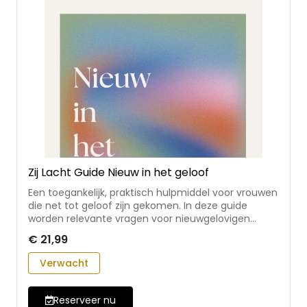
Zij Lacht Guide Nieuw in het geloof
Een toegankelijk, praktisch hulpmiddel voor vrouwen
die net tot geloof zijn gekomen. In deze guide
worden relevante vragen voor nieuwgelovigen
besproken:Wat houdt geloven in? Wie zijn Jezus,
€ 21,99
God en de heilige Geest? Waarom bestaan de Bijbel
en de kerk? De lezer wordt met opdrachten en
Verwacht
reflectievragen aan het denken gezet over deze
onderwerpen. • een nieuwe Zij Lacht Guide, in een
nieuw jasje en met een nieuwe opzet • met bijbelse
Reserveer nu