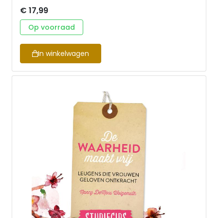
voor een beveiliger die even verderop bij een VIP-
€ 17,99
event staat. Janneke trekt de stoute schoenen aan
en loopt op de man af. • Janneke schrijft over haar
Op voorraad
eigen leven, de drempels die ze tegenkwam en de
lessen die ze onderweg leerde. • Uitleg over hoe God
spreekt, wat hierover in de Bijbel staat en hoe je het
In winkelwagen
kan toetsen. • Inspirerende verhalen met vragen en
oefeningen die de lezer uitdagen om zelf aan de
slag te gaan. Janneke Plantinga is getrouwd en
moeder van drie kinderen. Daarnaast is ze
ondernemer, pionier en directeur bij het Evangelisch
Werkverband en probeert in het dagelijks leven te
doen wat Jezus deed.