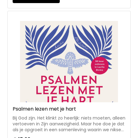
uitleg en onderwijs, maar ook praktische
opdrachten en ruimte voor reflectie • voor mensen
die pas tot geloof zijn gekomen Zij Lacht is een
community voor christelijke vrouwen met hart voor
God. Naast dagelijkse overdenkingen organiseren ze
evenementen en kloosterweekenden en maken ze
leesplannen en dagboeken zodat vrouwen de Bijbel
beter leren lezen, begrijpen en leven.
Psalmen lezen met je hart
Bij God zijn. Het klinkt zo heerlijk: niets moeten, alleen
vertoeven in Zijn aanwezigheid. Maar hoe doe je dat
als je opgroeit in een samenleving waarin we niksen
verleerd zijn, waar vooral gekeken wordt naar