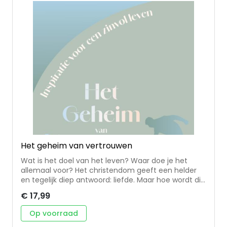
pleidooi voor de kracht van geloof in de 21e eeuw *
over de troost van zingeving in een wereld vol
secularisatie, twijfel en digitalisering * in Duitsland
een SPIEGEL-bestseller, meer dan 35.000
exemplaren verkocht Tobias Haberl (1975)
studeerde Latijn, Duitse en Engelse taal- en
letterkunde in Würzburg en Groot-Brittannië. Na
enkele jaren als freelance journalist werkte hij vanaf
2005 als redacteur bij het magazine van de
Süddeutsche Zeitung. Hij ontving in 2016 de
prestigieuze Theodor-Wolff-Preis.
Het geheim van vertrouwen
Wat is het doel van het leven? Waar doe je het
allemaal voor? Het christendom geeft een helder
en tegelijk diep antwoord: liefde. Maar hoe wordt die
liefde concreet in jouw dagelijks bestaan? Dit boek
€ 17,99
laat zien hoe vertrouwen de sleutel is om met meer
rust, overgave en liefde in het leven te staan. • hoe
Op voorraad
kleine veranderingen kunnen leiden tot meer liefde,