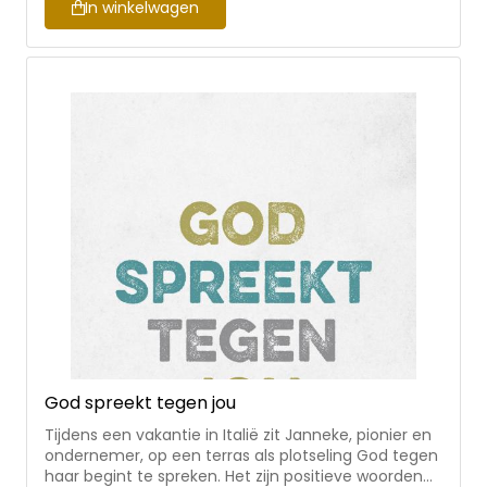
deze praktische guide! Mandy Wittekoek- den
In winkelwagen
Dekker schrijft al vijf jaar diepzinnige overdenkingen
voor het platform Zij Lacht. Met haar vlotte pen en
nuchtere manier van denken maakt zij het
onderwerp ‘roeping’ minder zwaar en spoort zij
menig christen aan om aan de slag te gaan met
haar unieke taak.
God spreekt tegen jou
Tijdens een vakantie in Italië zit Janneke, pionier en
ondernemer, op een terras als plotseling God tegen
haar begint te spreken. Het zijn positieve woorden