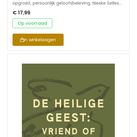
opgroeit, persoonlijk geloofsbeleving. Nieske Selles
gaat hier dieper op in, en neemt de lezer mee in
€ 17,99
vragen als: Klopt ons beeld van God wel met hoe Hij
zich in zijn Woord bekendmaakt? En kunnen wij
Op voorraad
eigenlijk wel een beeld van God maken? • geschikt
voor persoonlijke geloofsopbouw, en om als
bijbelstudiegroep te bespreken • met
In winkelwagen
gespreksvragen aan het eind van elk hoofdstuk