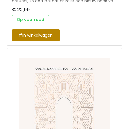
actueel, zo actueel dat er zelfs een nieuw boek van
zijn hand verschijnt. Want in de laatste jaren van zijn
€ 22,99
leven, dat eindigde in 1996, was deze Nederlandse
priester gefascineerd door de trapezeartiesten in
Op voorraad
het circus. Hij volgde hen in verschillende landen en
bleef naar hen kijken. Hij schreef er hele
dagboekteksten over vol. Die worden nu postuum
In winkelwagen
gepubliceerd onder de titel De vlieger en de vanger.
En zijn boodschap is troostend en bevrijdend: als je
vliegt in het circus is dat alleen maar mogelijk
omdat je gevangen wordt, als je vliegt in het leven
en dreigt te vallen word je gevangen door de
barmhartigheid van God. Henri Nouwen behoort tot
de meest gelezen spirituele schrijvers, met
wereldwijd miljoenen lezers. Hij is geliefd vanwege
de manier waarop hij woorden geeft aan een
authentiek geloof.