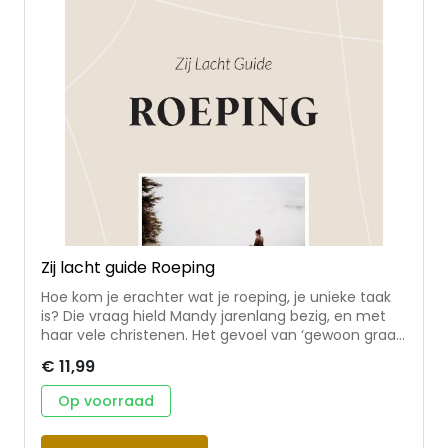
Zij lacht guide Roeping
Hoe kom je erachter wat je roeping, je unieke taak
is? Die vraag hield Mandy jarenlang bezig, en met
haar vele christenen. Het gevoel van ‘gewoon graag
op de juiste plek willen zitten’ liet haar niet los en in
€ 11,99
haar zoektocht kwam ze samen met God tot
mooie inzichten. Kwaliteiten, dromen, samenwerken
Op voorraad
met God, de hulp van de Heilige Geest en leugens
die in de weg staan – het komt allemaal aan bod in