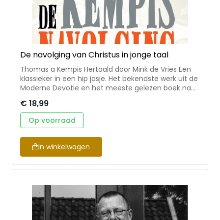
De navolging van Christus in jonge taal
Thomas a Kempis Hertaald door Mink de Vries Een
klassieker in een hip jasje. Het bekendste werk uit de
Moderne Devotie en het meeste gelezen boek na
de Bijbel nu in een nieuwe hertaling. Makkelijk
€ 18,99
leesbaar voor jong en oud. Vol praktische spreuken
om je leven richting te geven. Mink de Vries is
Op voorraad
docent godsdienst en jongerenwerker in Zwolle.
Paperback Omvang: 400 blz. Formaat: 12 x 9 cm
In winkelwagen