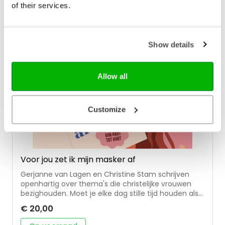
schrijft sinds veertien jaar elke zaterdag in de
of their services.
Leeuwarder Courant. Hij was ruim veertig jaar
protestants dominee in Friesland en is sinds twee
jaar met pensioen. Eerder verschenen van hem de
bundels: Gaat een dominee voorbij (2013) en Als het
Show details
leven broos wordt (2021).
Allow all
Customize
Voor jou zet ik mijn masker af
Gerjanne van Lagen en Christine Stam schrijven
openhartig over thema's die christelijke vrouwen
bezighouden. Moet je elke dag stille tijd houden als
drukke moeder? Zijn werkende moeders wel goede
€ 20,00
moeders? Hoe ga je om met schuldgevoel? Kan
een mens onvoorwaardelijk liefhebben en totaal