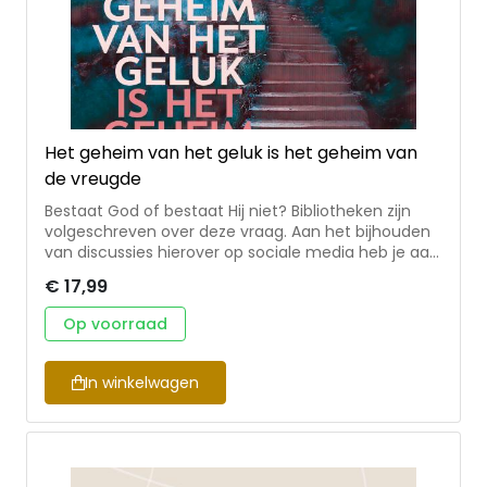
Het geheim van het geluk is het geheim van
de vreugde
Bestaat God of bestaat Hij niet? Bibliotheken zijn
volgeschreven over deze vraag. Aan het bijhouden
van discussies hierover op sociale media heb je aan
vierentwintig uur per dag niet genoeg. Iedereen
€ 17,99
kent diep menselijke verlangens. Verlangens naar
geluk, naar echte liefde, naar vreugde. Iedereen
Op voorraad
vraagt zich af: Waar doe ik het allemaal voor? Dit
boek benadert alles anders. Niet: Bestaat God of
niet? Wie heeft er gelijk? Maar: Welke opvattingen
In winkelwagen
bieden het meeste kans op de vervulling van deze
verlangens? Waarom zou je willen geloven of niet?
Vooral: welke opvattingen bieden de grootste kans
om gelukkig te worden.