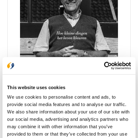
Vroom & vrolijk
Voor predikant en geliefd auteur Wim Beekman zijn
juist de gewone dingen bijzonder, en daarom vertelt
hij het liefst over alledaagse belevingen: op het
This website uses cookies
wandelpad en in de supermarkt, uit de familiekring
€ 19,99
We use cookies to personalise content and ads, to
en over de kerkelijke dorpsgemeente. • veelgelezen
columnist in de Leeuwarder Courant, geliefd bij een
provide social media features and to analyse our traffic.
Op voorraad
breed lezerspubliek • herkenbaar en menselijk, over
We also share information about your use of our site with
gewone mensen en kleine momenten die het leven
our social media, advertising and analytics partners who
kleuren en hoop geven in roerige tijden • voor lezers
In winkelwagen
may combine it with other information that you’ve
met én zonder geloofsachtergrond: verbindend,
toegankelijk en inspirerend Wim Beekman (69)
provided to them or that they’ve collected from your use