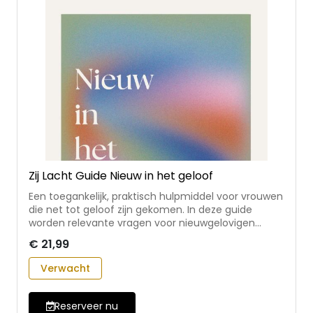
Zij Lacht Guide Nieuw in het geloof
Een toegankelijk, praktisch hulpmiddel voor vrouwen
die net tot geloof zijn gekomen. In deze guide
worden relevante vragen voor nieuwgelovigen
besproken:Wat houdt geloven in? Wie zijn Jezus,
€ 21,99
God en de heilige Geest? Waarom bestaan de Bijbel
en de kerk? De lezer wordt met opdrachten en
Verwacht
reflectievragen aan het denken gezet over deze
onderwerpen. • een nieuwe Zij Lacht Guide, in een
nieuw jasje en met een nieuwe opzet • met bijbelse
Reserveer nu