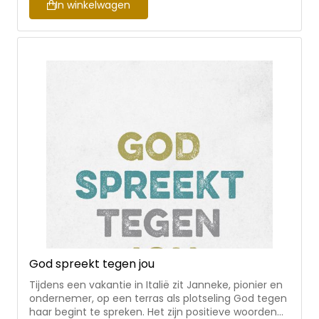
deze praktische guide! Mandy Wittekoek- den
In winkelwagen
Dekker schrijft al vijf jaar diepzinnige overdenkingen
voor het platform Zij Lacht. Met haar vlotte pen en
nuchtere manier van denken maakt zij het
onderwerp ‘roeping’ minder zwaar en spoort zij
menig christen aan om aan de slag te gaan met
haar unieke taak.
God spreekt tegen jou
Tijdens een vakantie in Italië zit Janneke, pionier en
ondernemer, op een terras als plotseling God tegen
haar begint te spreken. Het zijn positieve woorden