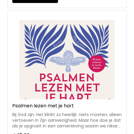
uitleg en onderwijs, maar ook praktische
opdrachten en ruimte voor reflectie • voor mensen
die pas tot geloof zijn gekomen Zij Lacht is een
community voor christelijke vrouwen met hart voor
God. Naast dagelijkse overdenkingen organiseren ze
evenementen en kloosterweekenden en maken ze
leesplannen en dagboeken zodat vrouwen de Bijbel
beter leren lezen, begrijpen en leven.
Psalmen lezen met je hart
Bij God zijn. Het klinkt zo heerlijk: niets moeten, alleen
vertoeven in Zijn aanwezigheid. Maar hoe doe je dat
als je opgroeit in een samenleving waarin we niksen
verleerd zijn, waar vooral gekeken wordt naar