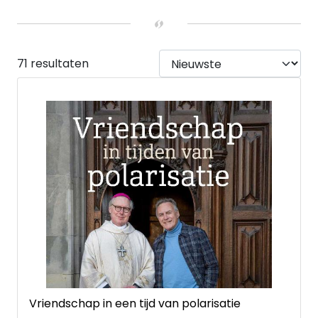
Nee
(69)
Ja
(2)
UITVOERING
Hardback
(14)
71 resultaten
Paperback
(56)
Kaarten
(1)
Vriendschap in een tijd van polarisatie