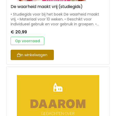
De waarheid maakt vrij (studiegids)
• Studiegids voor bij het boek De waarheid maakt
vrij. • Materiaal voor 10 weken. • Geschikt voor
individueel gebruik en voor gebruik in groepen. •
Bevat per week een korte samenvatting van het
€ 20,99
relevante stuk uit De waarheid maakt vrij, huiswerk
dat persoonlijk gemaakt moet worden en vragen
Op voorraad
voor een groepsgesprek. Nancy DeMoss Wolgemuth
houdt ervan om anderen naar de waarheid van
Gods Woord te leiden. Haar boek Lies Women
In winkelwagen
Believe is al in 26 talen vertaald. Ze woont samen
met haar man in Michigan, Verenigde Staten.