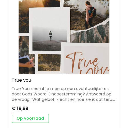
True you
True You neemt je mee op een avontuurlijke reis
door Gods Woord. Eindbestemming? Antwoord op
de vraag: ‘Wat geloof ik écht en hoe zie ik dat terug
in mijn leven?’. Dit boek is een complete training
€ 19,99
over de kern van jouw (geloofs)identiteit. De
papieren journal wordt gecombineerd met online
Op voorraad
video’s en gespreksvragen. True You is dan ook
individueel en in groepen te gebruiken. Op iedere