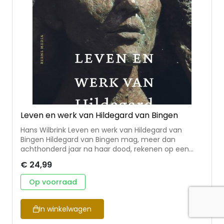
Leven en werk van Hildegard van Bingen
Hans Wilbrink Leven en werk van Hildegard van
Bingen Hildegard van Bingen mag, meer dan
achthonderd jaar na haar dood, rekenen op een
grote belangstelling voor haar persoon en haar
€ 24,99
werk. Omdat zij zo veelzijdig was, komt die
aandacht van verschillende kanten: van de paus in
Op voorraad
Rome, kerkhistorici, mediëvisten, herbaristen en,
zeker ook, van hen die belangstelling hebben voor
zingeving en spiritualiteit. In tal van teksten legt
In winkelwagen
Hildegard getuigenis af van haar relatie met God,