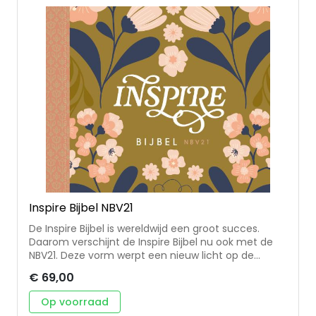
christelijke vrouwen met hart voor God. Naast
dagelijkse overdenkingen organiseren ze
evenementen en kloosterweekenden en maken ze
leesplannen en dagboeken zodat vrouwen de Bijbel
beter leren lezen, begrijpen en leven.
Inspire Bijbel NBV21
De Inspire Bijbel is wereldwijd een groot succes.
Daarom verschijnt de Inspire Bijbel nu ook met de
NBV21. Deze vorm werpt een nieuw licht op de
Nederlandse tekst en zorgt voor meer impact van
€ 69,00
de bijbeltekst. De Bijbel is eenkoloms gezet, heeft
brede marges en bevat ruim 400 bijbelteksten in
Op voorraad
handlettering. De Inspire Bijbel leent zich perfect