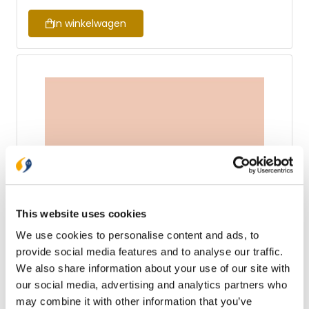
voor een makkelijke manier van biblejournaling. De
bijbelteksten in handlettering zijn in het Engels en zo
In winkelwagen
gemaakt dat je ze kunt inkleuren. De brede marges
zijn geschikt voor aantekeningen, illustraties en
handlettering. • Eenkoloms Bijbel met de NBV21 • 400
Engelse bijbelteksten in handlettering om in te
kleuren • Brede marges voor aantekeningen,
illustraties of handlettering
This website uses cookies
We use cookies to personalise content and ads, to
provide social media features and to analyse our traffic.
★★★★★
We also share information about your use of our site with
our social media, advertising and analytics partners who
Zij Lacht Bijbel NBV21
may combine it with other information that you’ve
Geliefde Bijbel nu ook in de NBV21. De Zij Lacht Bijbel