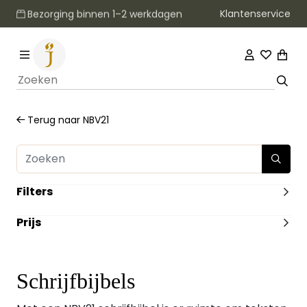
Klantenservice
Bezorging binnen 1–2 werkdagen
Terug naar
NBV21
Filters
FORMAAT
Prijs
Groot
(2)
Middel
(1)
-
ILLUSTRATIES
Met illustraties
(1)
Schrijfbijbels
Zonder Illustraties
(2)
DUIMGREPEN