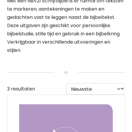
Met een NBV21 schrijfbijbel is er ruimte om teksten
Geen duimgrepen
(3)
te markeren, aantekeningen te maken en
KOKER
Geen koker
(2)
gedachten vast te leggen naast de bijbeltekst.
Koker
(1)
Deze uitgaven zijn geschikt voor persoonlijke
VERWACHT
bijbelstudie, stille tijd en gebruik in een bijbelkring.
Nee
(3)
Verkrijgbaar in verschillende uitvoeringen en
HEEFT DUMMY VOORRAAD
Nee
(3)
stijlen.
UITVOERING
Hardback
(1)
Paperback
(2)
3 resultaten