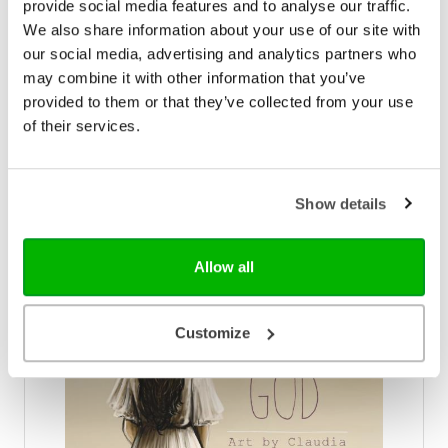
provide social media features and to analyse our traffic.
soms ook rauwe en eerlijke teksten zijn
samengevoegd met prachtige beelden die de
We also share information about your use of our site with
€ 39,99
essentie van elke psalm vatten. Fotograaf Linda Blok
our social media, advertising and analytics partners who
heeft steeds een bijpassend beeld geschoten, om
Op voorraad
may combine it with other information that you’ve
de lezer te prikkelen en aan te zetten tot dieper
provided to them or that they’ve collected from your use
nadenken over de inhoud van de teksten. Een
heerlijk boek om doorheen te bladeren, cadeau te
of their services.
In winkelwagen
geven, regelmatig iets uit te lezen en als
eyecatcher in je huis te leggen. • Alle Psalmen in
woord en beeld • Koffietafelboek met linnen omslag
Linda Blok (Studio Lin Maakt) is fotograaf, stylist,
Show details
kleurexpert en dochter van de Allerhoogste. Ze
heeft de Psalmen gevangen in beelden die raken
en verwonderen, of aanzetten tot nadenken.
Allow all
Customize